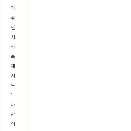
려
섞
인
시
선
속
에
서
도
‘
나
만
의