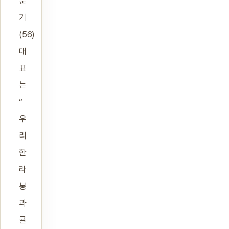
운
기
(56)
대
표
는
“
우
리
한
라
봉
과
귤