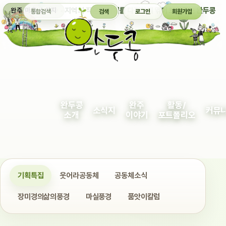
통합검색
지역의 작은 이야기를 다정하게 엮어 보여주는 완두콩
완주 마을 소식지
검색
로그인
회원가입
완두콩
완주
활동/
소식지
커뮤
소개
이야기
포트폴리오
기획특집
웃어라공동체
공동체소식
장미경의삶의풍경
마실풍경
품앗이칼럼