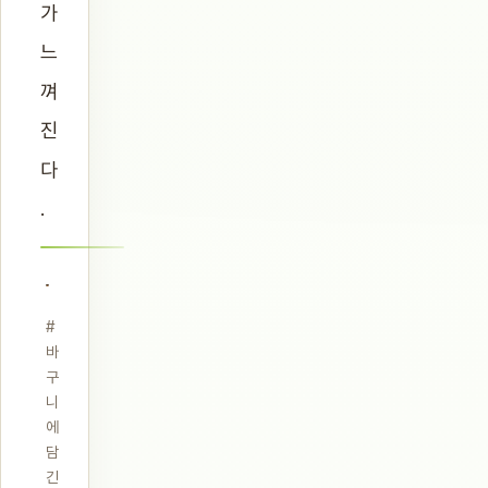
가
느
껴
진
다
.
#
바
구
니
에
담
긴