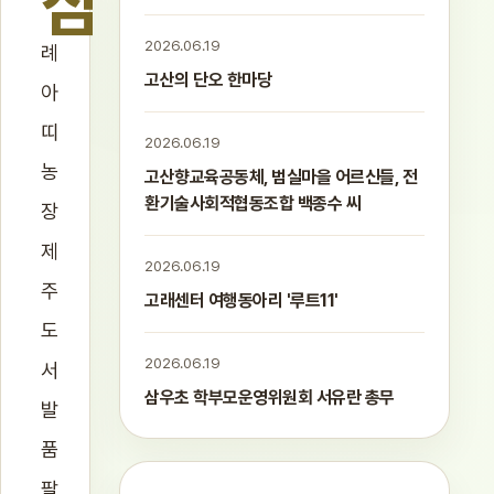
삼
2026.06.19
례
고산의 단오 한마당
아
띠
2026.06.19
농
고산향교육공동체, 범실마을 어르신들, 전
환기술사회적협동조합 백종수 씨
장
제
2026.06.19
주
고래센터 여행동아리 '루트11'
도
2026.06.19
서
삼우초 학부모운영위원회 서유란 총무
발
품
팔