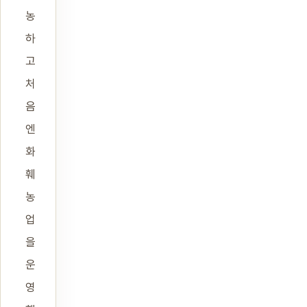
농
하
고
처
음
엔
화
훼
농
업
을
운
영