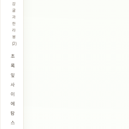
감
귤
과
한
라
봉
(2)
초
록
잎
사
이
에
탐
스