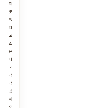
이
맛
있
다
고
소
문
나
서
점
점
찾
아
오