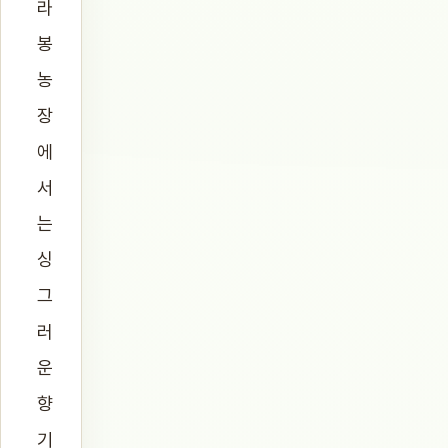
라
봉
농
장
에
서
는
싱
그
러
운
향
기