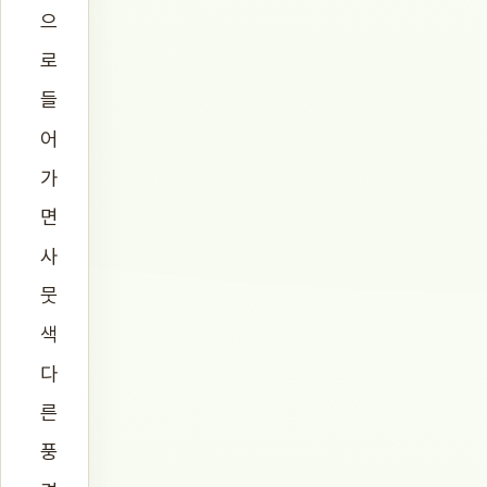
으
로
들
어
가
면
사
뭇
색
다
른
풍