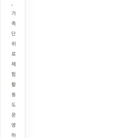
,
가
족
단
위
로
체
험
활
동
도
운
영
하