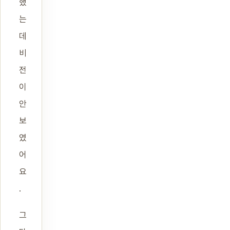
했
는
데
비
전
이
안
보
였
어
요
.
그