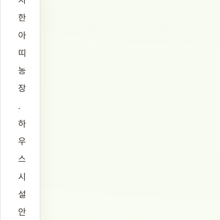
한
아
띠
농
장
.
하
우
스
시
설
안