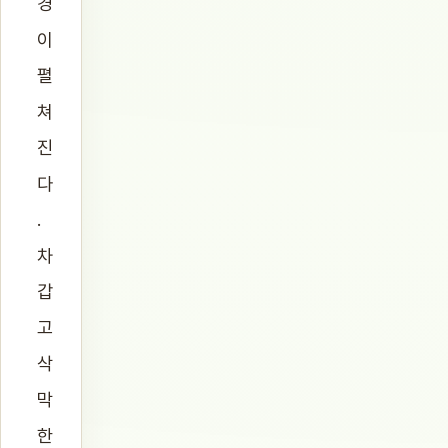
경
이
펼
쳐
진
다
.
차
갑
고
삭
막
한