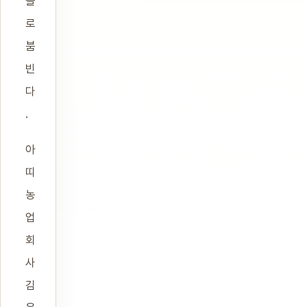
들
로
붐
빈
다
.
아
띠
농
업
회
사
김