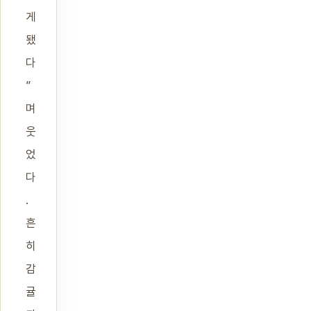
게
됐
다
”
며
웃
었
다
.
흔
히
감
귤