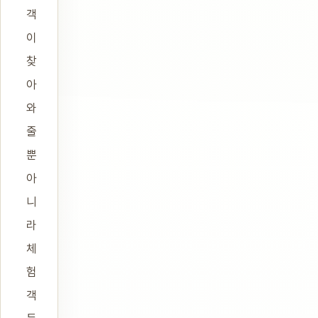
객
이
찾
아
와
줄
뿐
아
니
라
체
험
객