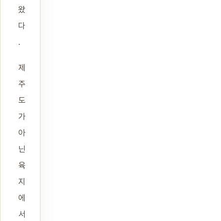
왔
다
.
제
주
도
가
아
닌
육
지
에
서