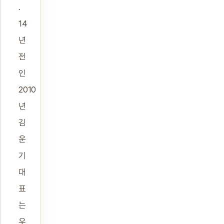
.
14
년
전
인
2010
년
김
운
기
대
표
는
우