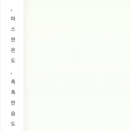
,
따
스
한
온
도
,
촉
촉
한
습
도