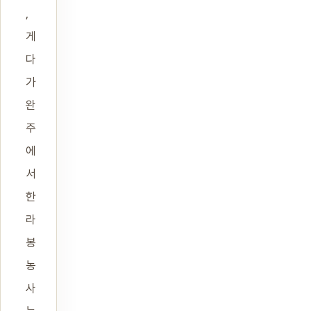
,
게
다
가
완
주
에
서
한
라
봉
농
사
는