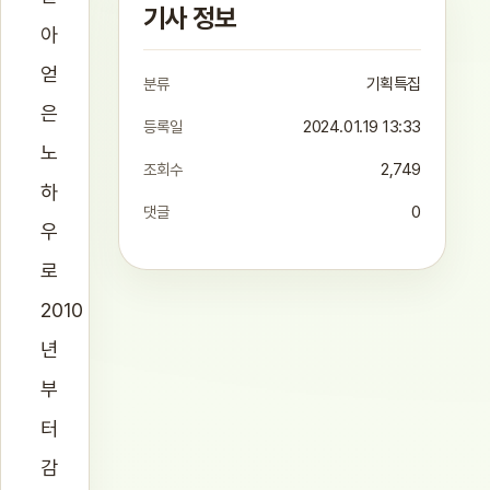
기사 정보
아
얻
분류
기획특집
은
등록일
2024.01.19 13:33
노
조회수
2,749
하
댓글
0
우
로
2010
년
부
터
감