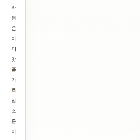
라
봉
은
이
미
맛
좋
기
로
입
소
문
이