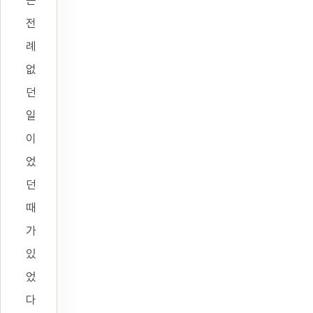
전
례
없
던
일
이
었
던
때
가
있
었
다