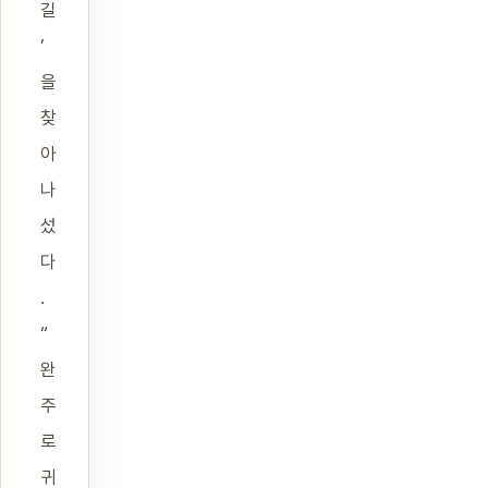
길
’
을
찾
아
나
섰
다
.
“
완
주
로
귀