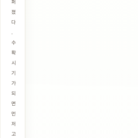
퍼
졌
다
.
수
확
시
기
가
되
면
먼
저
고