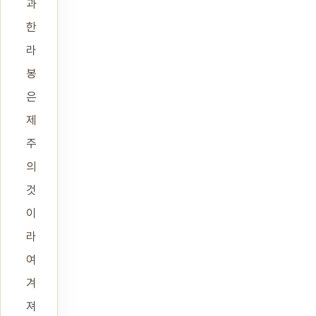
과
한
라
봉
은
제
주
의
것
이
라
여
겨
져