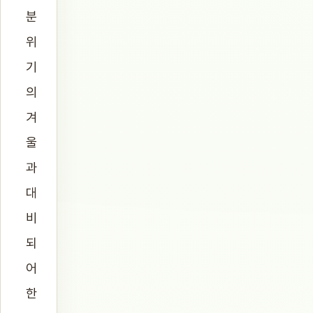
분
위
기
의
겨
울
과
대
비
되
어
한