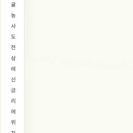
귤
농
사
도
전
삼
례
신
금
리
에
위
치