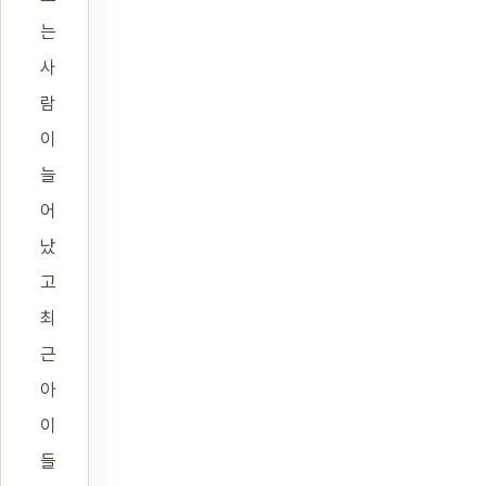
는
사
람
이
늘
어
났
고
최
근
아
이
들