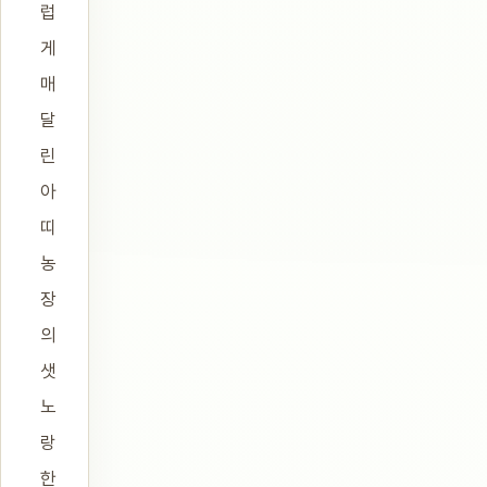
럽
게
매
달
린
아
띠
농
장
의
샛
노
랑
한