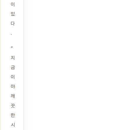
이
있
다
.
“
지
금
이
야
깨
끗
한
시