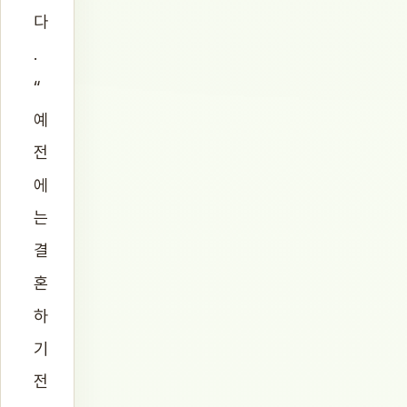
다
.
“
예
전
에
는
결
혼
하
기
전