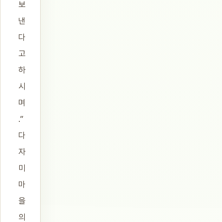
보
낸
다
고
하
시
며
.”
다
자
미
마
을
의