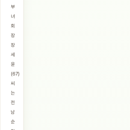
부
녀
회
장
장
세
윤
(67)
씨
는
전
남
순