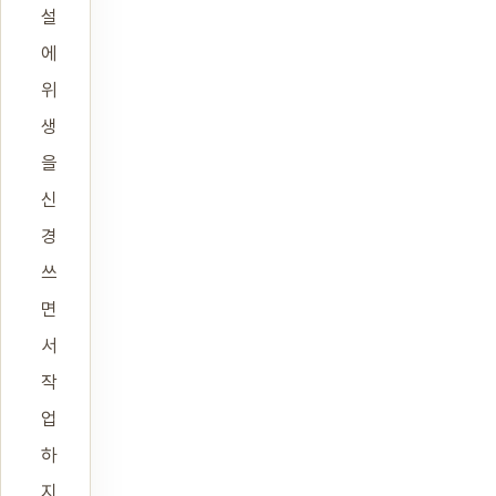
설
에
위
생
을
신
경
쓰
면
서
작
업
하
지