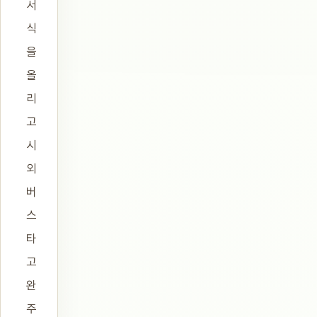
서
식
을
올
리
고
시
외
버
스
타
고
완
주