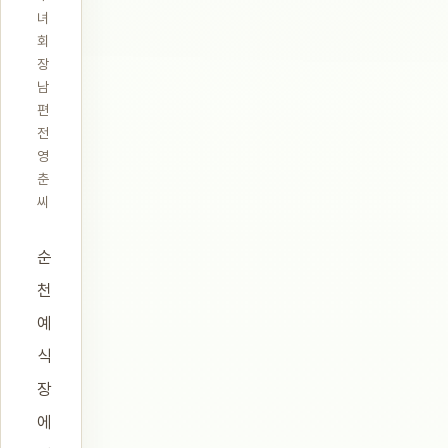
녀
회
장
남
편
전
영
춘
씨
순
천
예
식
장
에