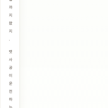
까
지
왔
지
.
뱃
사
공
이
운
전
하
는