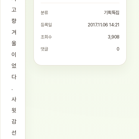
고
분류
기획특집
향
등록일
2017.11.06 14:21
겨
조회수
3,908
울
댓글
0
이
었
다
.
사
윗
감
선