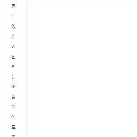
동
네
였
기
에
전
씨
는
어
릴
때
에
도