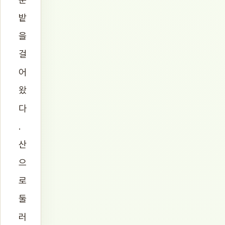
밭
을
걸
어
왔
다
.
산
으
로
둘
러