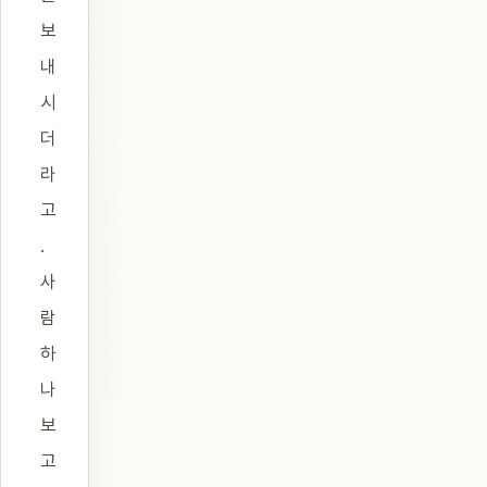
보
내
시
더
라
고
.
사
람
하
나
보
고