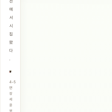
천
에
서
시
집
왔
다
.
4~5
면
장
세
윤
부