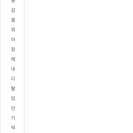
곶
감
을
깎
아
장
에
내
다
팔
았
던
기
억