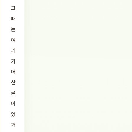
그
때
는
여
기
가
더
산
골
이
었
거