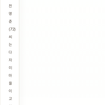
전
영
춘
(72)
씨
는
다
자
미
마
을
이
고