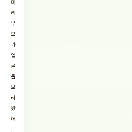
미
리
부
모
가
얼
굴
을
보
러
왔
어
.