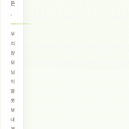
든
.
우
리
장
모
님
이
딸
못
보
내