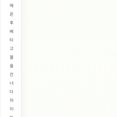
에
온
후
배
타
고
물
을
건
너
다
자
미