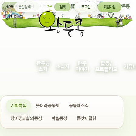
통합검색
지역의 작은 이야기를 다정하게 엮어 보여주는 완두콩
완주 마을 소식지
검색
로그인
회원가입
완두콩
완주
활동/
소식지
커뮤
소개
이야기
포트폴리오
기획특집
웃어라공동체
공동체소식
장미경의삶의풍경
마실풍경
품앗이칼럼