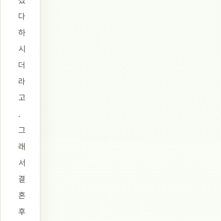
겠
다
하
시
더
라
고
.
그
래
서
결
혼
후