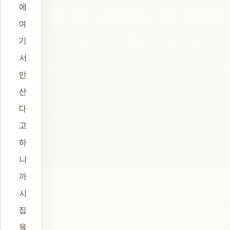
에
여
기
서
안
산
다
고
하
니
까
시
집
을