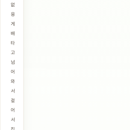
없
응
게
배
타
고
넘
어
와
서
걸
어
서
집