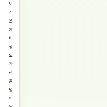
보
러
온
예
비
장
모
가
산
을
넘
어
눈