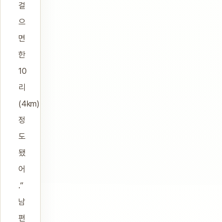
걸
으
면
한
10
리
(4km)
정
도
됐
어
.”
남
편