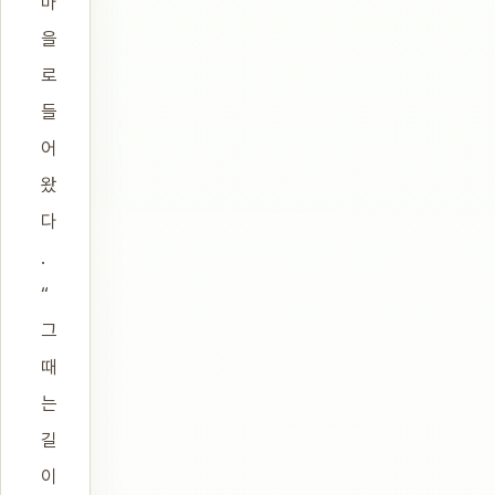
마
을
로
들
어
왔
다
.
“
그
때
는
길
이