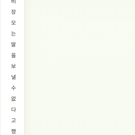
비
장
모
는
딸
을
보
낼
수
없
다
고
했