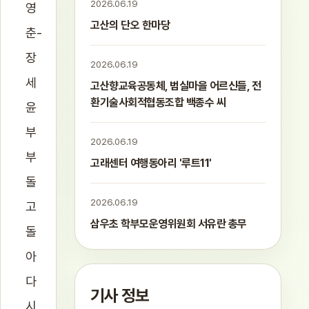
2026.06.19
영
고산의 단오 한마당
춘-
장
2026.06.19
세
고산향교육공동체, 범실마을 어르신들, 전
환기술사회적협동조합 백종수 씨
윤
부
2026.06.19
부
고래센터 여행동아리 '루트11'
돌
2026.06.19
고
삼우초 학부모운영위원회 서유란 총무
돌
아
다
기사 정보
시