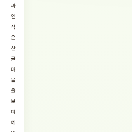
싸
인
작
은
산
골
마
을
을
보
며
예