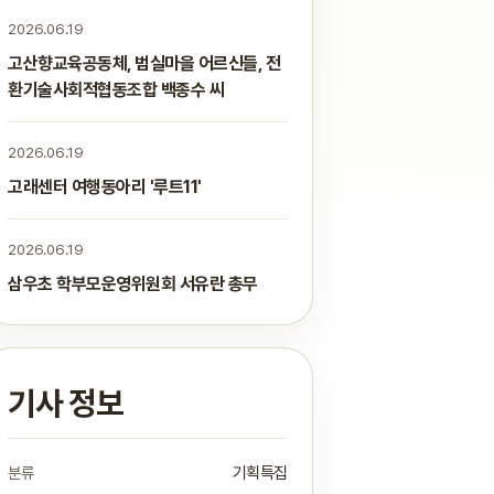
2026.06.19
고산향교육공동체, 범실마을 어르신들, 전
환기술사회적협동조합 백종수 씨
2026.06.19
고래센터 여행동아리 '루트11'
2026.06.19
삼우초 학부모운영위원회 서유란 총무
기사 정보
분류
기획특집