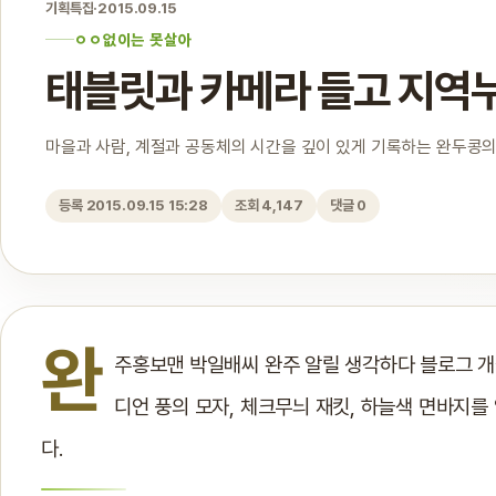
기획특집
·
2015.09.15
ㅇㅇ없이는 못살아
태블릿과 카메라 들고 지역
마을과 사람, 계절과 공동체의 시간을 깊이 있게 기록하는 완두콩의
등록 2015.09.15 15:28
조회 4,147
댓글 0
완
주홍보맨 박일배씨 완주 알릴 생각하다 블로그 개설
디언 풍의 모자, 체크무늬 재킷, 하늘색 면바지를 
다.