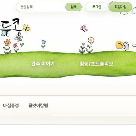
통합검색
검색
로그인
회원가입
완주 이야기
활동/포트폴리오
마실풍경
품앗이칼럼