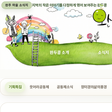
지역의 작은 이야기를 다정하게 엮어 보여주는 완두콩
완주 마을 소식지
완두콩 소개
소식지
기획특집
웃어라공동체
공동체소식
장미경의삶의풍경