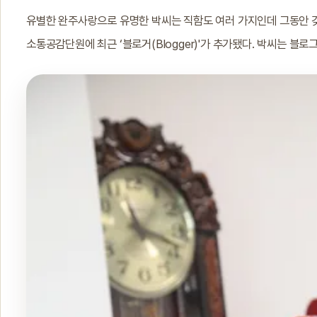
유별한 완주사랑으로 유명한 박씨는 직함도 여러 가지인데 그동안 갖
소통공감단원에 최근 ‘블로거(Blogger)'가 추가됐다. 박씨는 블