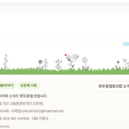
마을이야기
공동체 기록
완두콩협동조합 소
기와 소식지 ‘완두콩’을 만듭니다.
로 100 2층(청촌방앗간 오른편)
448 · 이메일 toktok1942@hanmail.net
02-86-04166 · 대표 이용규
served.