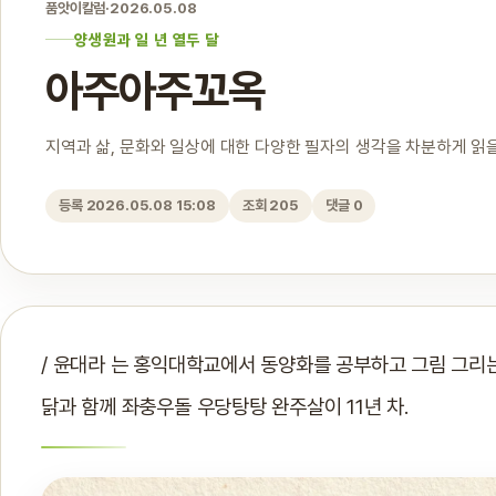
품앗이칼럼
·
2026.05.08
양생원과 일 년 열두 달
아주아주꼬옥
지역과 삶, 문화와 일상에 대한 다양한 필자의 생각을 차분하게 읽을
등록 2026.05.08 15:08
조회 205
댓글 0
/ 윤대라 는 홍익대학교에서 동양화를 공부하고 그림 그리는
닭과 함께 좌충우돌 우당탕탕 완주살이 11년 차.