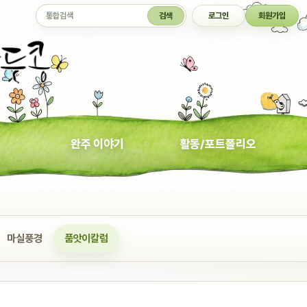
통합검색
검색
로그인
회원가입
완주 이야기
활동/포트폴리오
마실풍경
품앗이칼럼