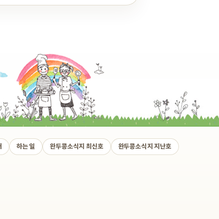
개
하는 일
완두콩소식지 최신호
완두콩소식지 지난호