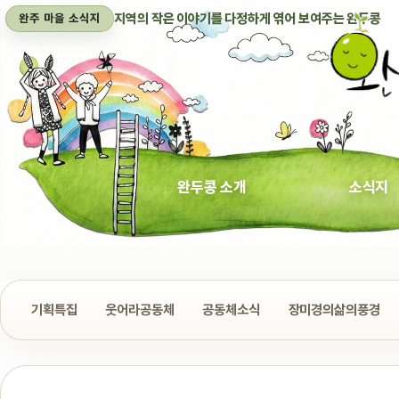
지역의 작은 이야기를 다정하게 엮어 보여주는 완두콩
완주 마을 소식지
완두콩 소개
소식지
기획특집
웃어라공동체
공동체소식
장미경의삶의풍경