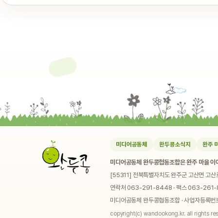
미디어공동체
완두콩소식지
완주 
미디어공동체 완두콩협동조합은 완주 마을 이야
[55311] 전북특별자치도 완주군 고산면 고산
연락처 063-291-8448 · 팩스 063-261-8
미디어공동체 완두콩협동조합 · 사업자등록번호 4
copyright(c) wandookong.kr. all rights re