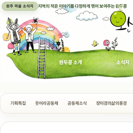
지역의 작은 이야기를 다정하게 엮어 보여주는 완두콩
완주 마을 소식지
완두콩 소개
소식지
기획특집
웃어라공동체
공동체소식
장미경의삶의풍경