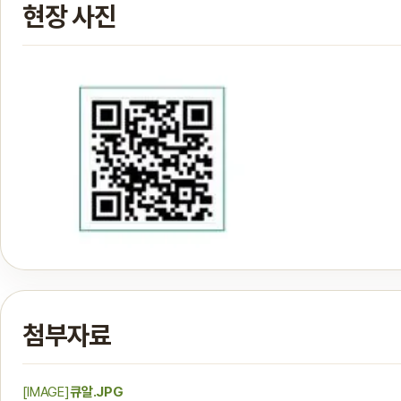
현장 사진
첨부자료
[IMAGE]
큐알.JPG