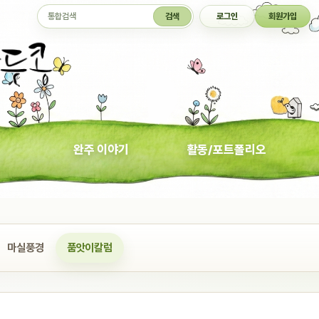
통합검색
검색
로그인
회원가입
완주 이야기
활동/포트폴리오
마실풍경
품앗이칼럼