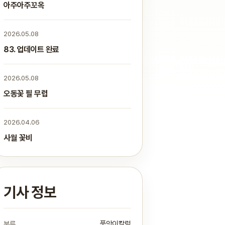
아주아주꼬옥
2026.05.08
83. 업데이트 완료
2026.05.08
오동꽃 필 무렵
2026.04.06
사월 꽃비
기사 정보
분류
품앗이칼럼