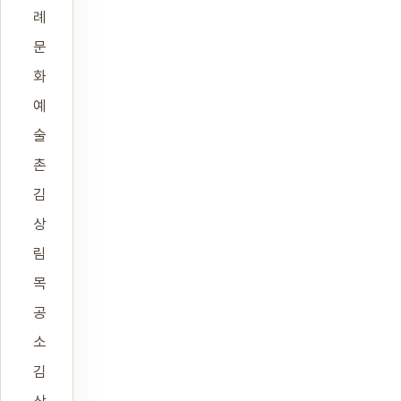
례
문
화
예
술
촌
김
상
림
목
공
소
김
상