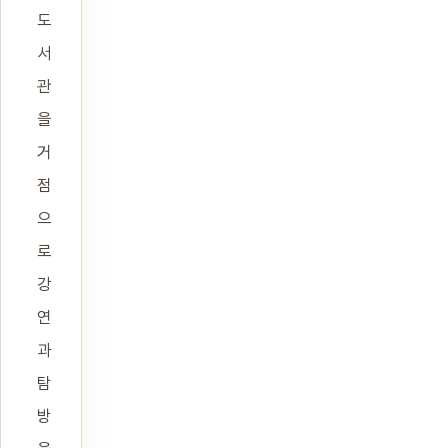
도
서
관
을
거
점
으
로
강
연
과
탐
방