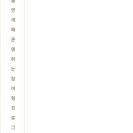
을
연
계
해
운
영
하
는
참
여
형
프
로
그