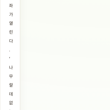
좌
가
열
린
다
.
‘
나
무
랄
데
없