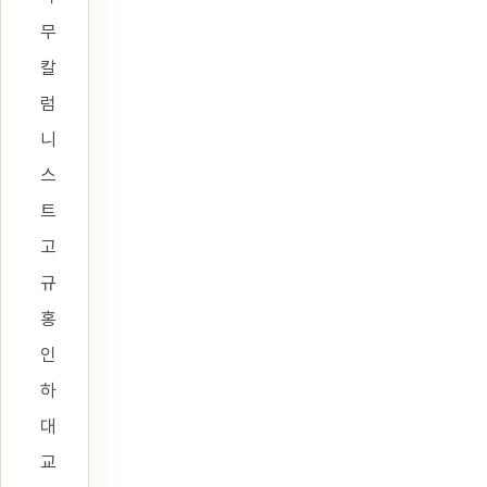
무
칼
럼
니
스
트
고
규
홍
인
하
대
교