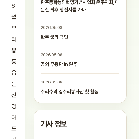
완주동학농민혁명기념사업회 운주지회, 대
6
둔산 최후 항전지를 가다
월
부
2026.05.08
완주 꿈의 극단
터
봉
2026.05.08
동
꿈의 무용단 in 완주
읍
2026.05.08
둔
수리수리 집수리봉사단 첫 활동
산
영
어
기사 정보
도