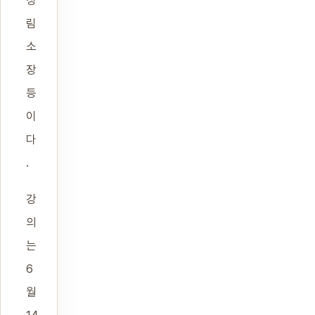
림
소
장
등
이
다
.
강
의
는
6
월
14