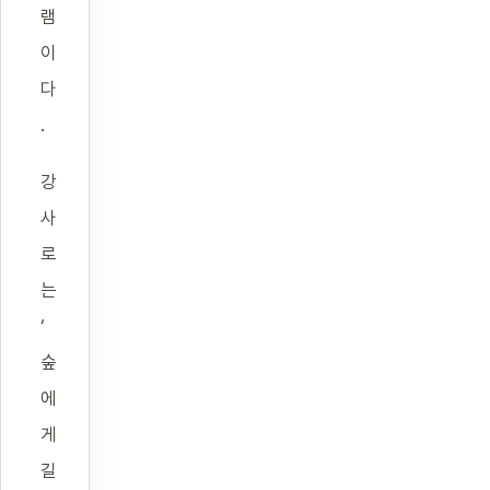
램
이
다
.
강
사
로
는
‘
숲
에
게
길