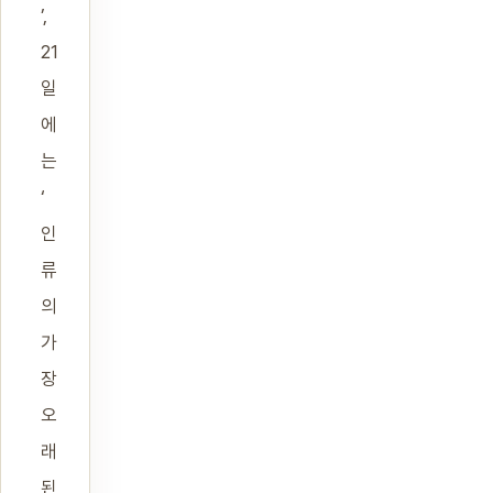
’,
21
일
에
는
‘
인
류
의
가
장
오
래
된