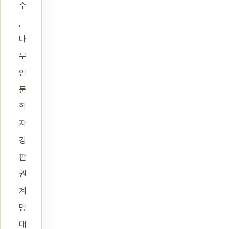
수
,
나
무
인
문
학
자
강
판
권
계
명
대