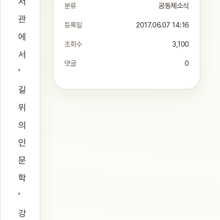
서
분류
공동체소식
관
등록일
2017.06.07 14:16
에
조회수
3,100
서
댓글
0
‘
길
위
의
인
문
학
’
강