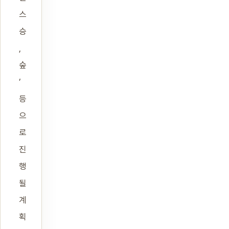
스
승
,
숲
’
등
으
로
진
행
될
계
획