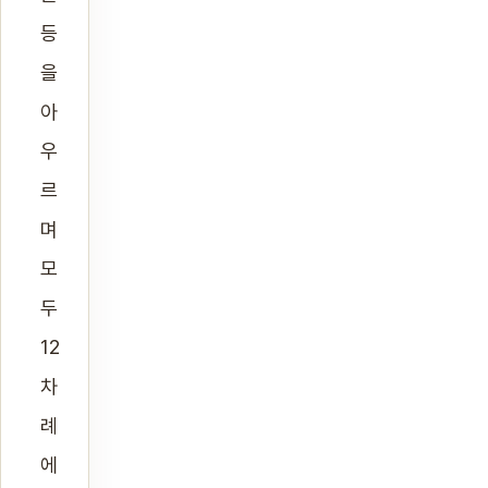
등
을
아
우
르
며
모
두
12
차
례
에