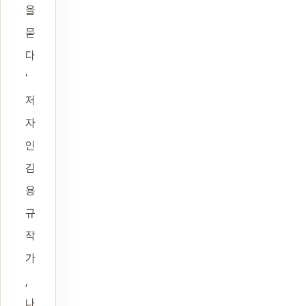
을
묻
다
’
저
자
인
김
용
규
작
가
,
나