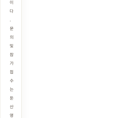
이
다
.
문
의
및
참
가
접
수
는
둔
산
영