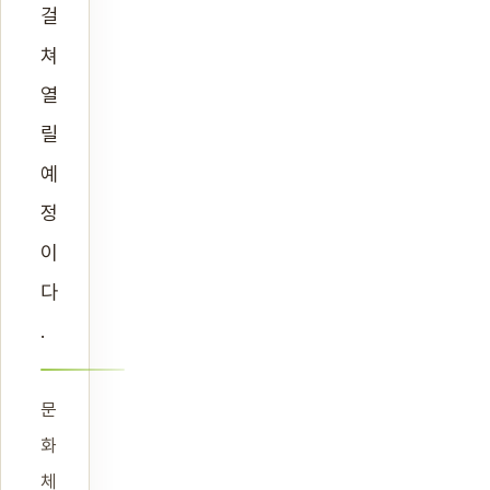
걸
쳐
열
릴
예
정
이
다
.
문
화
체