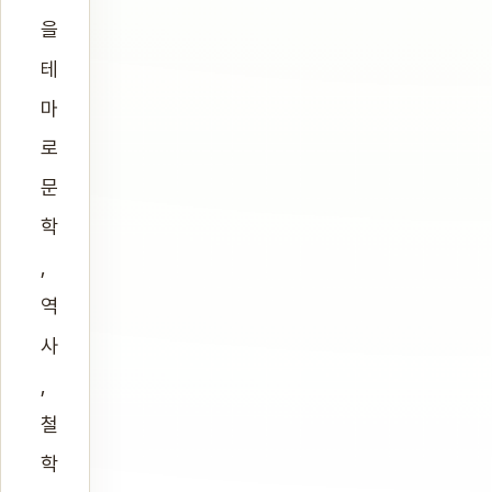
을
테
마
로
문
학
,
역
사
,
철
학