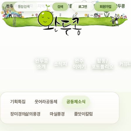
통합검색
지역의 작은 이야기를 다정하게 엮어 보여주는 완두콩
완주 마을 소식지
검색
로그인
회원가입
완두콩
완주
활동/
소식지
커뮤
소개
이야기
포트폴리오
기획특집
웃어라공동체
공동체소식
장미경의삶의풍경
마실풍경
품앗이칼럼