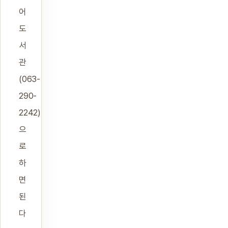
어
도
서
관
(063-
290-
2242)
으
로
하
면
된
다