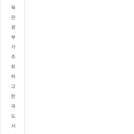
육
관
광
부
가
주
최
하
고
한
국
도
서