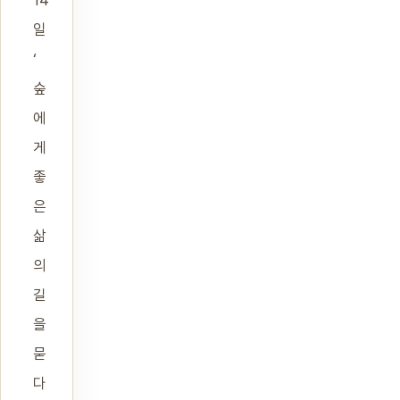
일
‘
숲
에
게
좋
은
삶
의
길
을
묻
다