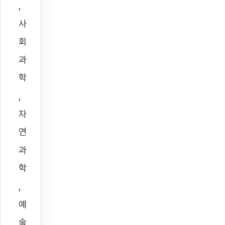
,
사
회
과
학
,
자
연
과
학
,
예
술