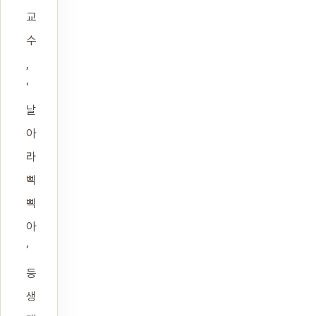
교
수
,
‘
날
아
라
삑
삑
아
’
등
생