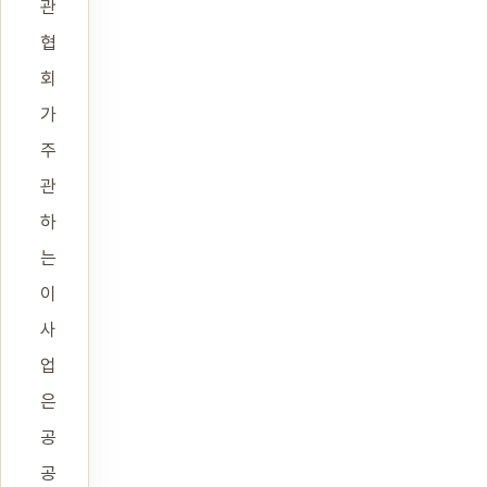
관
협
회
가
주
관
하
는
이
사
업
은
공
공