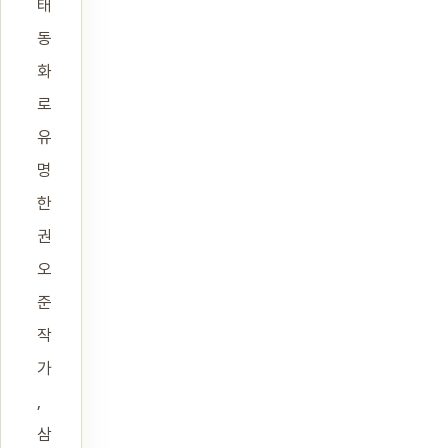
태
동
화
로
유
명
한
권
오
준
작
가
,
삼