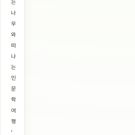
는
나
무
와
떠
나
는
인
문
학
여
행
’