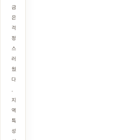
금
은
걱
정
스
러
웠
다
.
지
역
특
성