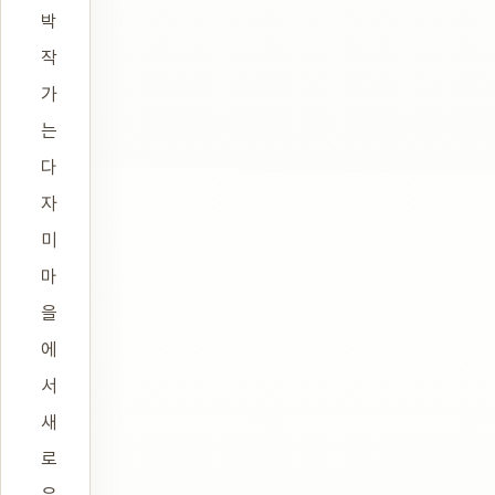
박
작
가
는
다
자
미
마
을
에
서
새
로