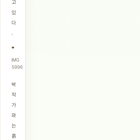
고
있
다
.
IMG
5996
박
작
가
와
는
흙