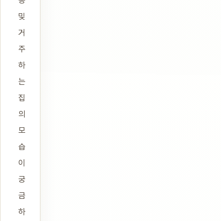
동
및
거
주
하
는
집
의
모
습
이
궁
금
하