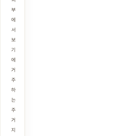
부
에
서
보
기
에
거
주
하
는
주
거
지