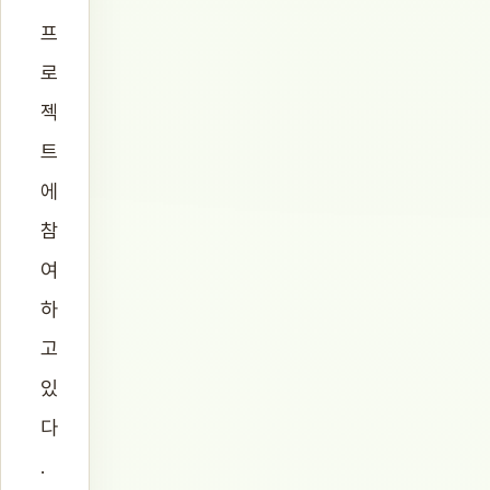
프
로
젝
트
에
참
여
하
고
있
다
.