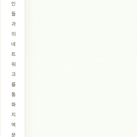
인
들
과
의
네
트
워
크
를
통
화
지
역
문