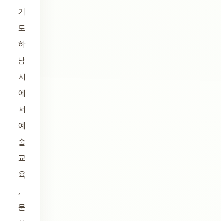
기
도
하
남
시
에
서
예
술
교
육
,
문