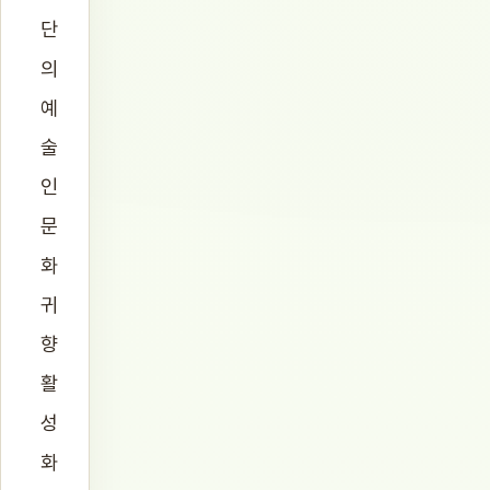
단
의
예
술
인
문
화
귀
향
활
성
화