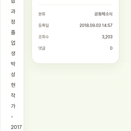
합
과
분류
공동체소식
정
등록일
2018.09.03 14:57
졸
조회수
3,203
업
댓글
0
생
박
성
현
작
가
-
2017