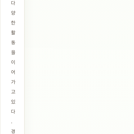
다
양
한
활
동
을
이
어
가
고
있
다
.
경