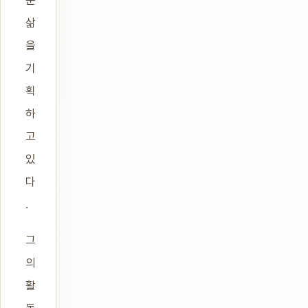
운
삶
을
기
획
하
고
있
다
.
그
의
활