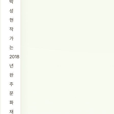
박
성
현
작
가
는
2018
년
완
주
문
화
재