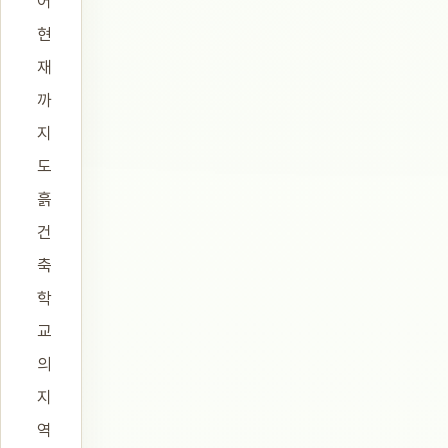
어
현
재
까
지
도
흙
건
축
학
교
의
지
역