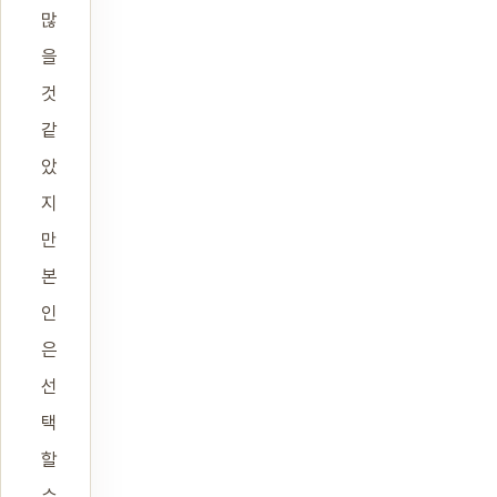
많
을
것
같
았
지
만
본
인
은
선
택
할
수