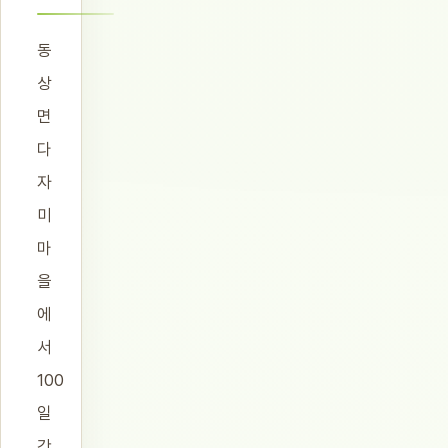
동
상
면
다
자
미
마
을
에
서
100
일
간