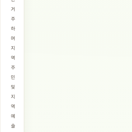
거
주
하
며
지
역
주
민
및
지
역
예
술