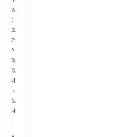
있
는
조
건
이
없
었
다
고
했
다
.
외