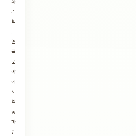
화
기
획
,
연
극
분
야
에
서
활
동
하
던