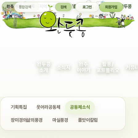
통합검색
지역의 작은 이야기를 다정하게 엮어 보여주는 완두콩
완주 마을 소식지
검색
로그인
회원가입
완두콩
완주
활동/
소식지
커뮤
소개
이야기
포트폴리오
기획특집
웃어라공동체
공동체소식
장미경의삶의풍경
마실풍경
품앗이칼럼