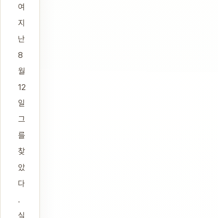
여
지
난
8
월
12
일
그
를
찾
았
다
.
실