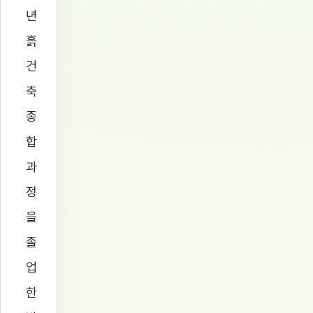
년
흙
건
축
종
합
과
정
을
졸
업
한