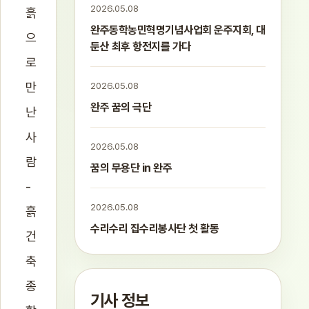
2026.05.08
흙
완주동학농민혁명기념사업회 운주지회, 대
으
둔산 최후 항전지를 가다
로
만
2026.05.08
완주 꿈의 극단
난
사
2026.05.08
람
꿈의 무용단 in 완주
-
2026.05.08
흙
수리수리 집수리봉사단 첫 활동
건
축
종
기사 정보