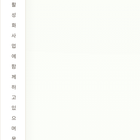
활
성
화
사
업
에
함
께
하
고
있
으
며
문