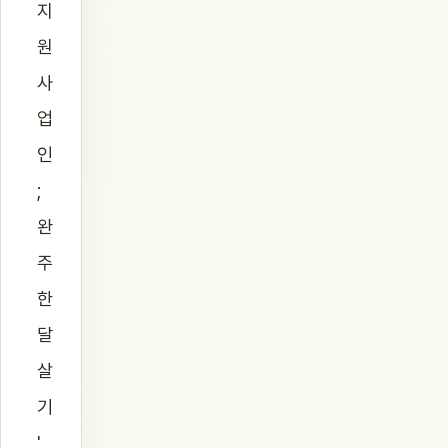
지
원
사
업
인
;
완
주
한
달
살
기
'