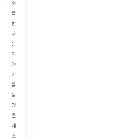
주
를
한
다
는
이
야
기
를
들
었
을
때
조