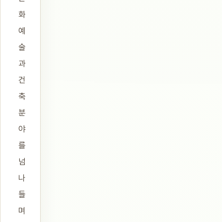
화
예
술
과
건
축
분
야
를
넘
나
들
며