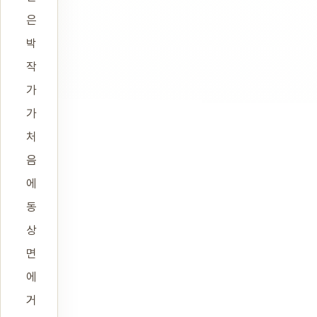
은
박
작
가
가
처
음
에
동
상
면
에
거