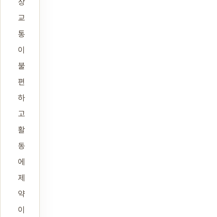
상
교
통
이
불
편
하
고
활
동
에
제
약
이