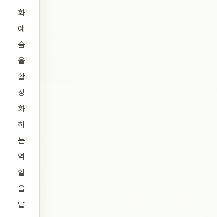
화
예
술
을
활
성
화
하
는
역
할
을
맡