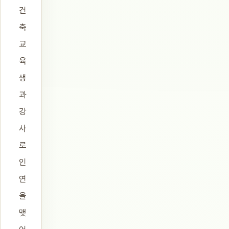
건
축
교
육
생
과
강
사
로
인
연
을
맺