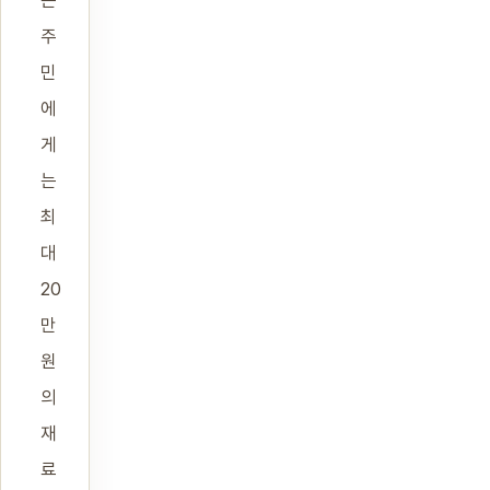
주
민
에
게
는
최
대
20
만
원
의
재
료