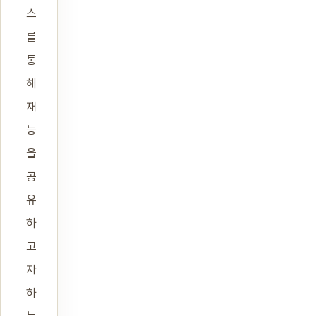
스
를
통
해
재
능
을
공
유
하
고
자
하
는