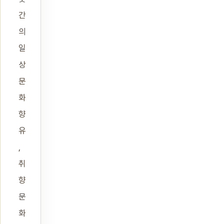
간
의
일
상
문
화
향
유
,
취
향
문
화