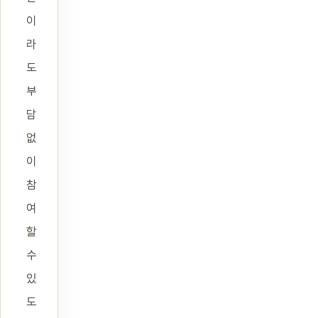
이
라
도
부
담
없
이
참
여
할
수
있
도