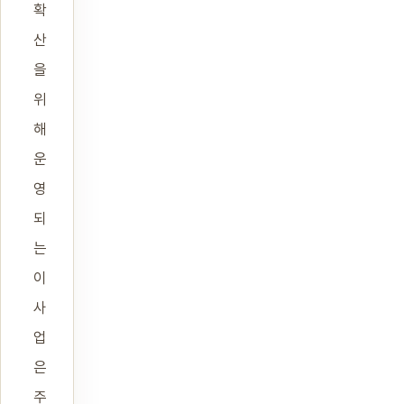
확
산
을
위
해
운
영
되
는
이
사
업
은
주