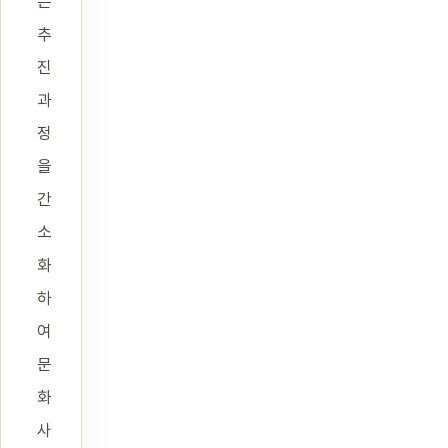
은
추
진
과
정
을
간
소
화
하
여
문
화
사