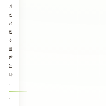
가
신
청
접
수
를
받
는
다
.
‘