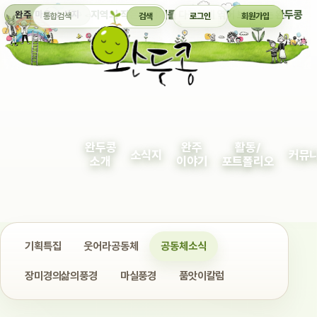
통합검색
지역의 작은 이야기를 다정하게 엮어 보여주는 완두콩
완주 마을 소식지
검색
로그인
회원가입
완두콩
완주
활동/
소식지
커뮤
소개
이야기
포트폴리오
기획특집
웃어라공동체
공동체소식
장미경의삶의풍경
마실풍경
품앗이칼럼