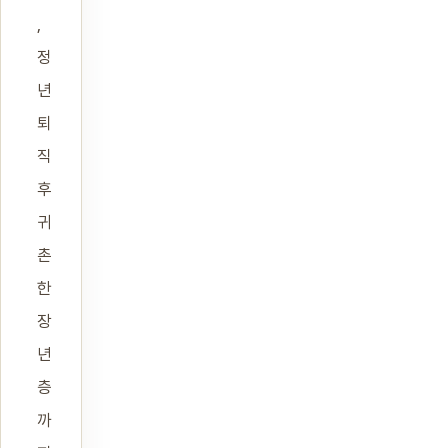
,
정
년
퇴
직
후
귀
촌
한
장
년
층
까