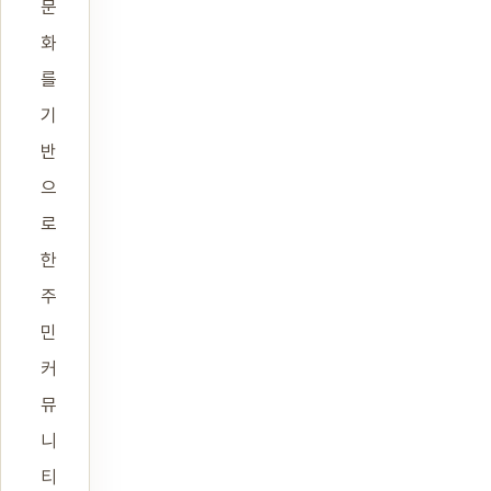
문
화
를
기
반
으
로
한
주
민
커
뮤
니
티