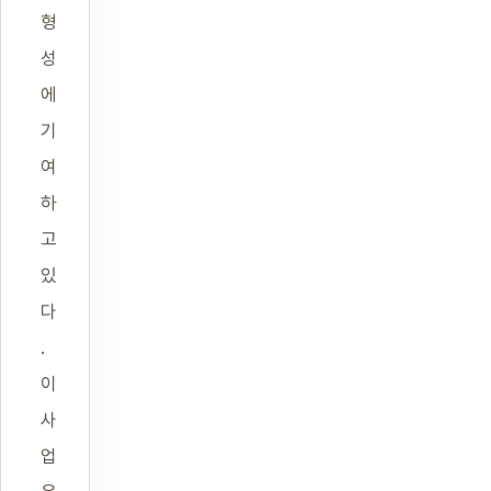
형
성
에
기
여
하
고
있
다
.
이
사
업