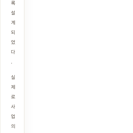
록
설
계
되
었
다
.
실
제
로
사
업
의