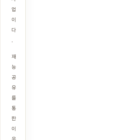
업
이
다
.
재
능
공
유
를
통
한
이
웃