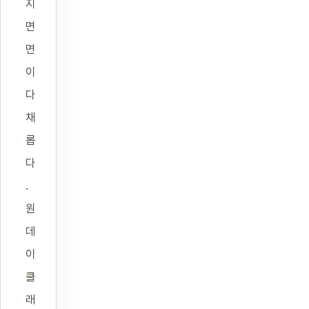
지
면
면
이
다
채
롭
다
.
원
데
이
클
래