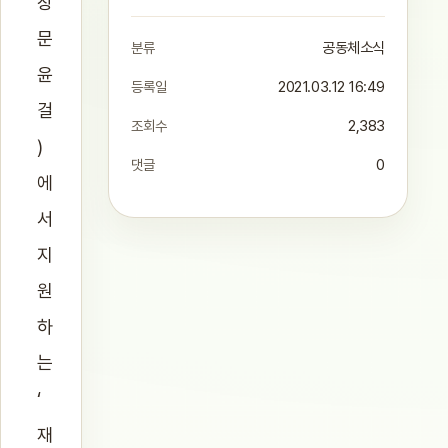
장
문
분류
공동체소식
윤
등록일
2021.03.12 16:49
걸
조회수
2,383
)
댓글
0
에
서
지
원
하
는
‘
재