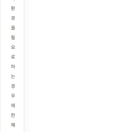
환
경
을
필
요
로
하
는
경
우
에
한
해