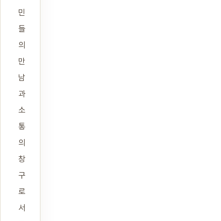
민
들
의
만
남
과
소
통
의
창
구
로
서