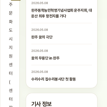
2026.05.08
주
완주동학농민혁명기념사업회 운주지회, 대
문
둔산 최후 항전지를 가다
화
도
2026.05.08
완주 꿈의 극단
시
지
2026.05.08
원
꿈의 무용단 in 완주
센
2026.05.08
터
수리수리 집수리봉사단 첫 활동
(
센
터
기사 정보