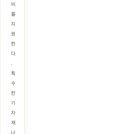
비
를
지
원
한
다
.
특
수
한
기
자
재
나