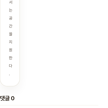
서
는
공
간
을
지
원
한
다
.
댓글 0