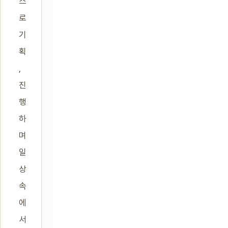
스
로
기
획
,
진
행
하
며
일
상
속
에
서