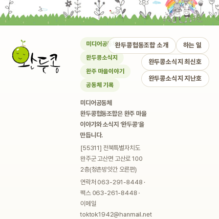
미디어공동체
완두콩협동조합 소개
하는 일
완두콩소식지
완두콩소식지 최신호
완주 마을이야기
완두콩소식지 지난호
공동체 기록
미디어공동체
완두콩협동조합은 완주 마을
이야기와 소식지 ‘완두콩’을
만듭니다.
[55311] 전북특별자치도
완주군 고산면 고산로 100
2층(청촌방앗간 오른편)
연락처 063-291-8448 ·
팩스 063-261-8448 ·
이메일
toktok1942@hanmail.net