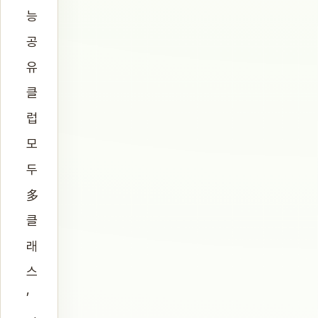
능
공
유
클
럽
모
두
多
클
래
스
’