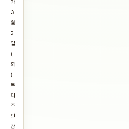
가
3
월
2
일
(
화
)
부
터
주
민
참