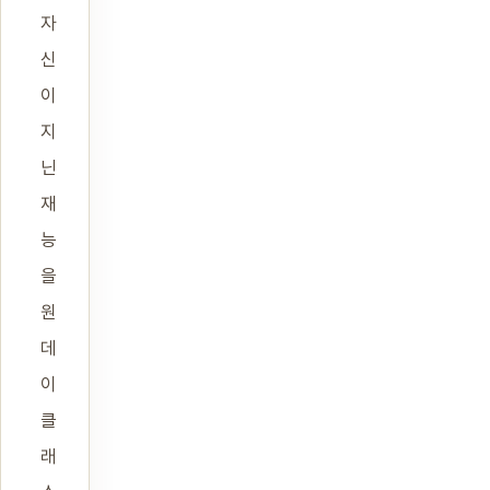
자
신
이
지
닌
재
능
을
원
데
이
클
래