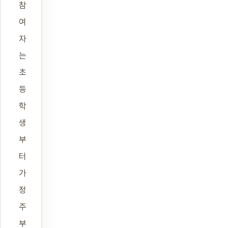
참
여
자
는
초
등
학
생
부
터
가
정
주
부