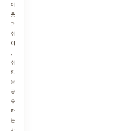
이
웃
과
취
미
,
취
향
을
공
유
하
는
사