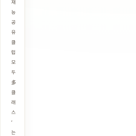
재
능
공
유
클
럽
모
두
多
클
래
스
’
는