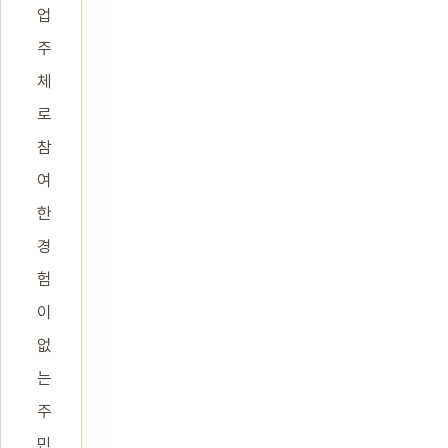
업
주
체
로
참
여
한
경
험
이
없
는
주
민