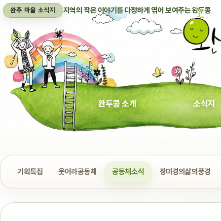
지역의 작은 이야기를 다정하게 엮어 보여주는 완두콩
완주 마을 소식지
완두콩 소개
소식지
기획특집
웃어라공동체
공동체소식
장미경의삶의풍경