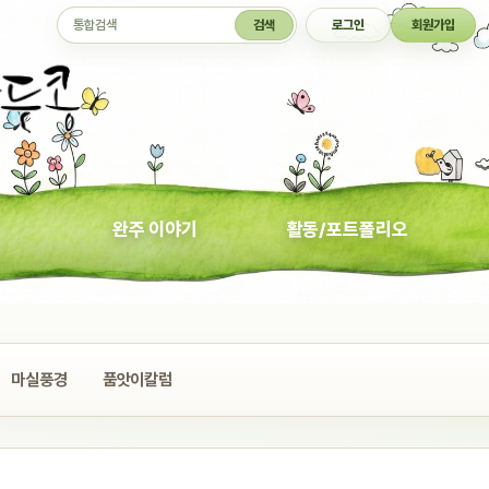
통합검색
검색
로그인
회원가입
완주 이야기
활동/포트폴리오
마실풍경
품앗이칼럼