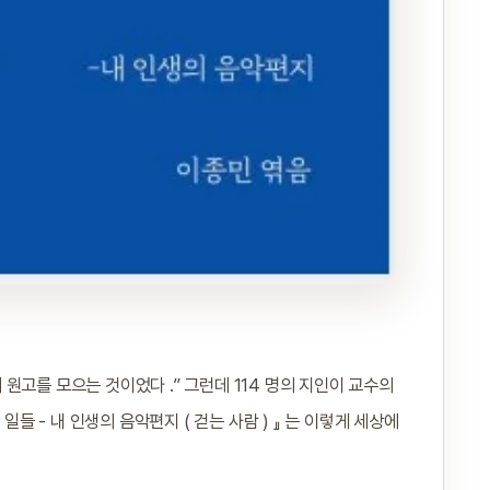
의 원고를 모으는 것이었다 .” 그런데 114 명의 지인이 교수의
일들 - 내 인생의 음악편지 ( 걷는 사람 ) 』 는 이렇게 세상에