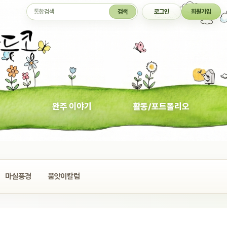
통합검색
검색
로그인
회원가입
완주 이야기
활동/포트폴리오
마실풍경
품앗이칼럼