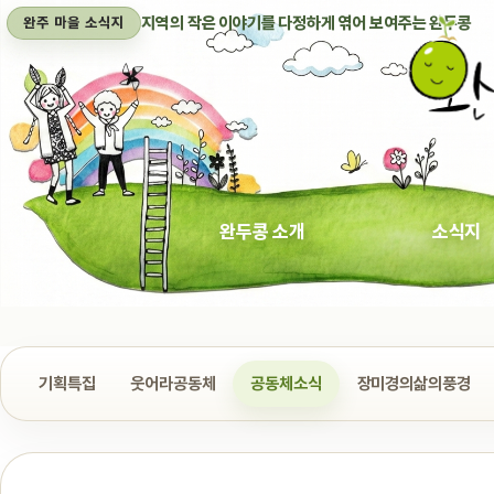
지역의 작은 이야기를 다정하게 엮어 보여주는 완두콩
완주 마을 소식지
완두콩 소개
소식지
기획특집
웃어라공동체
공동체소식
장미경의삶의풍경