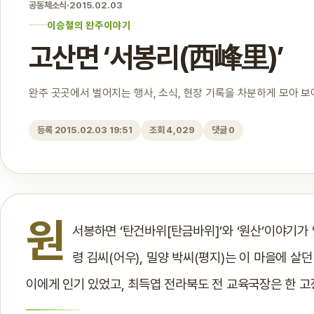
공동체소식
·
2015.02.03
이승철의 완주이야기
고산면 ‘서봉리(西峰里)’
완주 곳곳에서 벌어지는 행사, 소식, 현장 기록을 차분하게 모아 
등록 2015.02.03 19:51
조회 4,029
댓글 0
원
서봉하면 ‘탄건바위[탄금바위]’와 ‘원산’이야기가 
령 김씨(어우), 밀양 박씨(평지)는 이 마을에 살
이에게 인기 있었고, 최득엽 전라북도 전 교육국장은 한 고