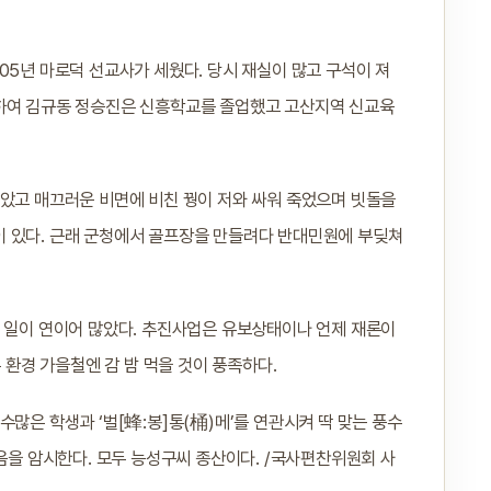
05년 마로덕 선교사가 세웠다. 당시 재실이 많고 구석이 져
리하여 김규동 정승진은 신흥학교를 졸업했고 고산지역 신교육
낳았고 매끄러운 비면에 비친 꿩이 저와 싸워 죽었으며 빗돌을
이 있다. 근래 군청에서 골프장을 만들려다 반대민원에 부딪쳐
인 일이 연이어 많았다. 추진사업은 유보상태이나 언제 재론이
 환경 가을철엔 감 밤 먹을 것이 풍족하다.
많은 학생과 ‘벌[蜂:봉]통(桶)메’를 연관시켜 딱 맞는 풍수
었음을 암시한다. 모두 능성구씨 종산이다. /국사편찬위원회 사