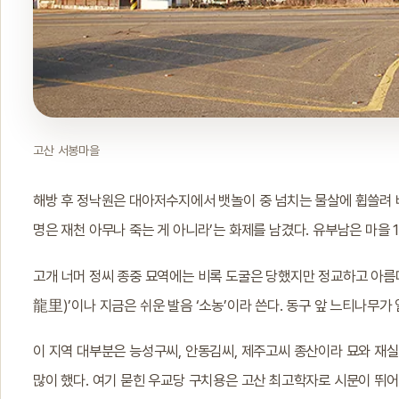
고산 서봉마을
해방 후 정낙원은 대아저수지에서 뱃놀이 중 넘치는 물살에 휩쓸려 
명은 재천 아무나 죽는 게 아니라’는 화제를 남겼다. 유부남은 마을
고개 너머 정씨 종중 묘역에는 비록 도굴은 당했지만 정교하고 아름
龍里)’이나 지금은 쉬운 발음 ‘소농’이라 쓴다. 동구 앞 느티나무가
이 지역 대부분은 능성구씨, 안동김씨, 제주고씨 종산이라 묘와 재실
많이 했다. 여기 묻힌 우교당 구치용은 고산 최고학자로 시문이 뛰어