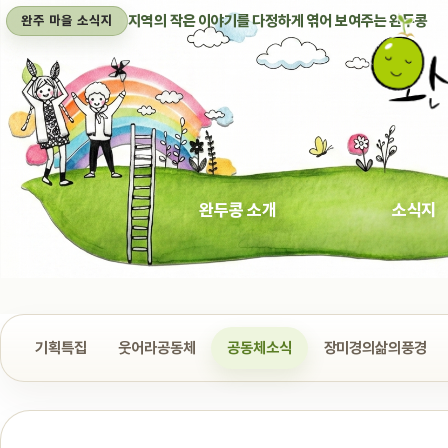
지역의 작은 이야기를 다정하게 엮어 보여주는 완두콩
완주 마을 소식지
완두콩 소개
소식지
기획특집
웃어라공동체
공동체소식
장미경의삶의풍경