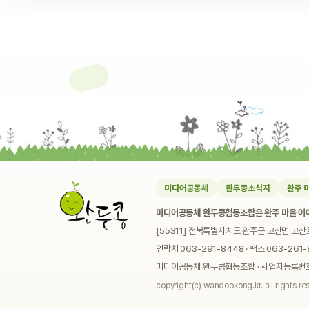
미디어공동체
완두콩소식지
완주 
미디어공동체 완두콩협동조합은 완주 마을 이야
[55311] 전북특별자치도 완주군 고산면 고산
연락처 063-291-8448 · 팩스 063-261-8
미디어공동체 완두콩협동조합 · 사업자등록번호 4
copyright(c) wandookong.kr. all rights re