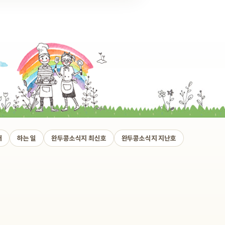
개
하는 일
완두콩소식지 최신호
완두콩소식지 지난호