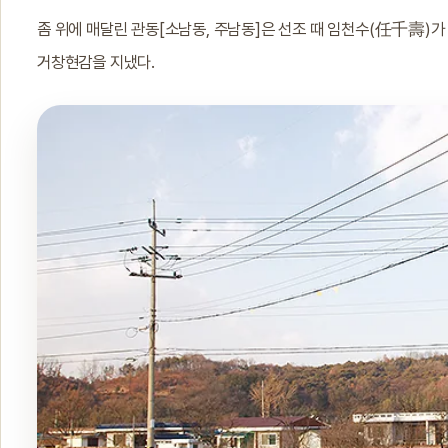
좀 위에 매달린 관동[소남동, 주남동]은 선조 때 임천수(任千壽)가
거창현감을 지냈다.