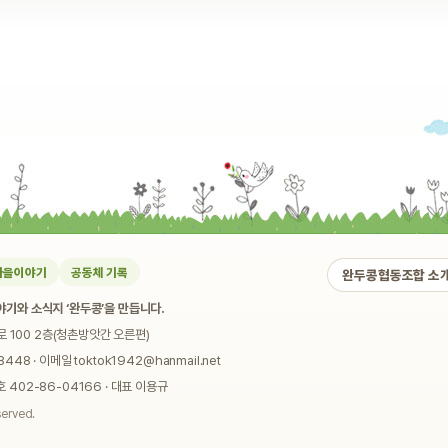
마을이야기
공동체 기록
완두콩협동조합 소
기와 소식지 ‘완두콩’을 만듭니다.
로 100 2층(청촌방앗간 오른편)
448 · 이메일 toktok1942@hanmail.net
02-86-04166 · 대표 이용규
served.