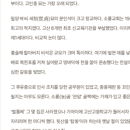
부이다. 고인충 묘는 가장 오래 되었다.
밀양 박씨 세정(世貞)묘의 문인석이 크고 정교하다. 소룡교회는 19
최고의 적지였다. 고산 6개면 최초 신교육기관을 부설했었다. 이
제1세대이다. 비교적 논이 많다.
홍술해 할아버지 비석은 규모가 크며 특이하다. 여기에 빌면 애를 
배로 목천포를 거쳐 실어왔고 땅바닥에 천을 깔아 운송했다는 전설
심한 갈등을 빚었다.
그 후유증으로 인사 조치를 당한 공무원이 있었고, 종중재판 등 꼬
될지는 아무도 모른다. 소룡(농)골 ‘관암’ 골짝에는 가재가 있고 좋은
‘벌통메’ 그 몇 집은 사라졌으나 가까이에 고산고등학교가 들어서자 수
자리라며 한 마디씩 했다. 뒷산을 ‘탑동’이라 하는데 옛날 절이 있