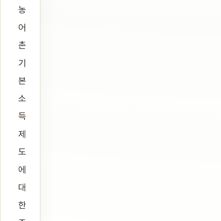
농
어
촌
기
본
소
득
제
도
에
대
한