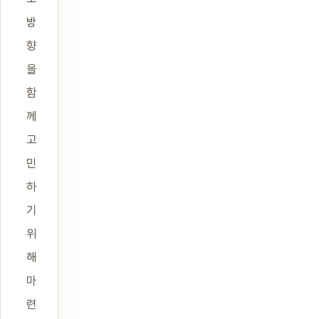
방
향
을
함
께
고
민
하
기
위
해
마
련