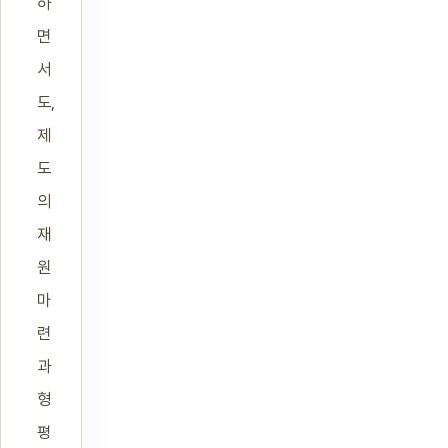
하
면
서
도,
제
도
의
재
원
마
련
과
형
평