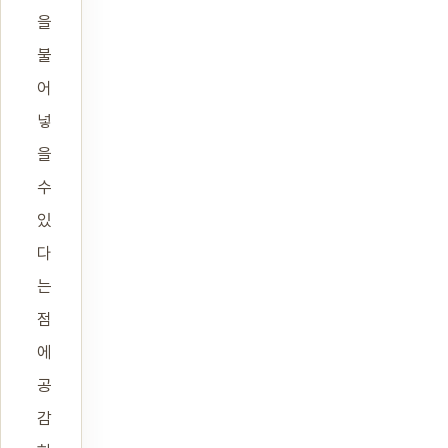
을
불
어
넣
을
수
있
다
는
점
에
공
감