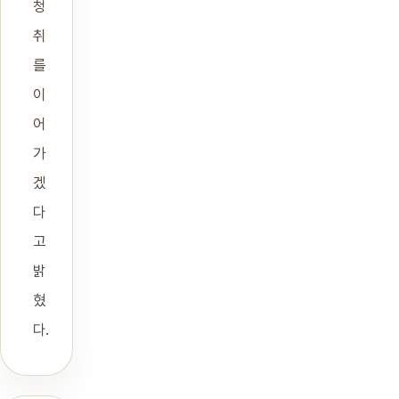
청
취
를
이
어
가
겠
다
고
밝
혔
다.