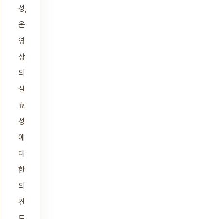
성,
운
영
상
의
실
효
성
에
대
한
의
견
도