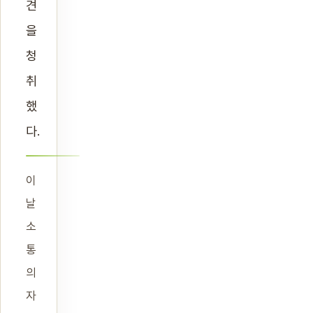
견
을
청
취
했
다.
이
날
소
통
의
자