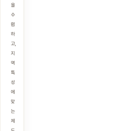
을
수
렴
하
고,
지
역
특
성
에
맞
는
제
도