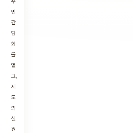
주
민
간
담
회
를
열
고,
제
도
의
실
효