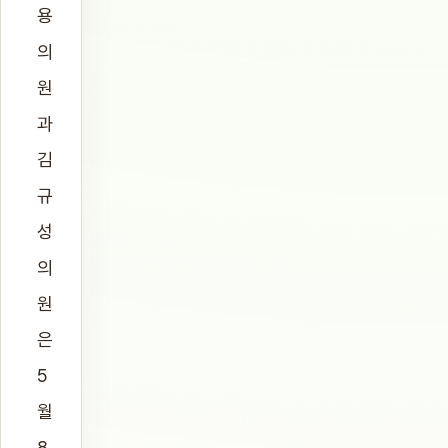
용
의
원
과
김
규
성
의
원
은
5
월
8