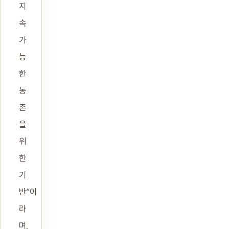
지
속
가
능
한
농
촌
을
위
한
기
반”이
라
며,