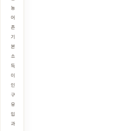
농
어
촌
기
본
소
득
이
인
구
유
입
과