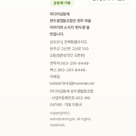
공동체 기록
미디어공동체
완두콩협동조합은 완주 마을
이야기와 소식지 ‘완두콩’을
만듭니다.
[55311] 전북특별자치도
완주군 고산면 고산로 100
2층(청촌방앗간 오른편)
연락처 063-291-8448 ·
팩스 063-261-8448 ·
이메일
toktok1942@hanmail.net
미디어공동체 완두콩협동조합
· 사업자등록번호 402-86-
04166 · 대표 이용규
copyright(c)
wandookong.kr. all rights
reserved.