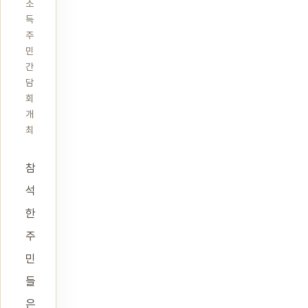
소
득
주
민
간
담
회
개
최
참
석
한
주
민
들
은