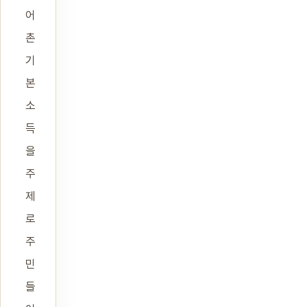
어
촌
기
본
소
득
을
주
제
로
주
민
들