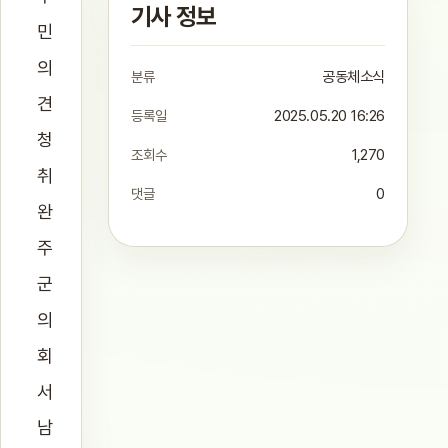
기사 정보
민
의
분류
공동체소식
견
등록일
2025.05.20 16:26
청
조회수
1,270
취
댓글
0
완
주
군
의
회
서
남