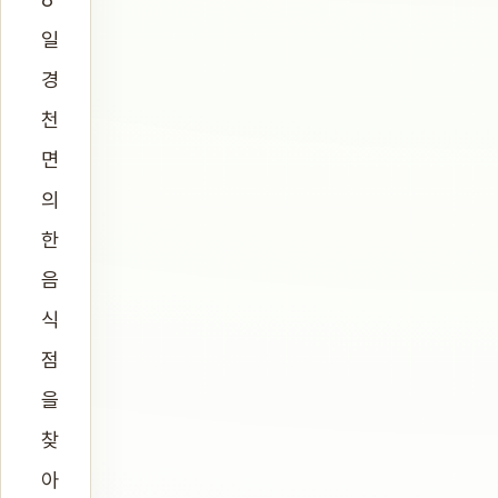
일
경
천
면
의
한
음
식
점
을
찾
아