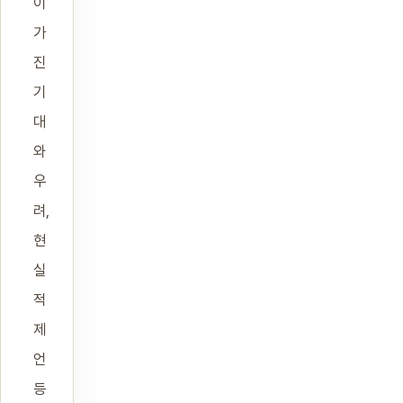
이
가
진
기
대
와
우
려,
현
실
적
제
언
등