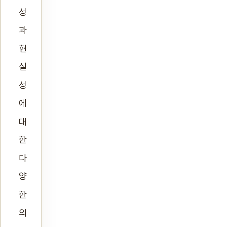
성
과
현
실
성
에
대
한
다
양
한
의