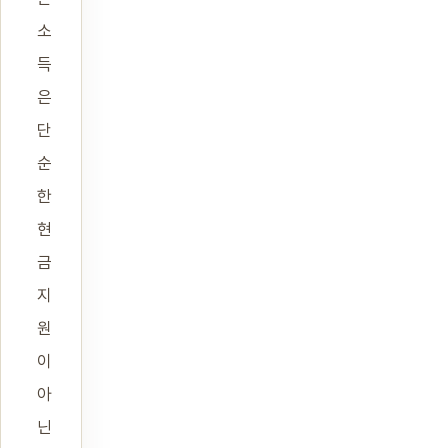
소
득
은
단
순
한
현
금
지
원
이
아
닌