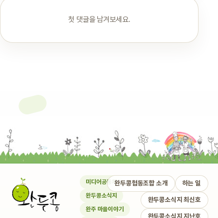
첫 댓글을 남겨보세요.
미디어공동체
완두콩협동조합 소개
하는 일
완두콩소식지
완두콩소식지 최신호
완주 마을이야기
완두콩소식지 지난호