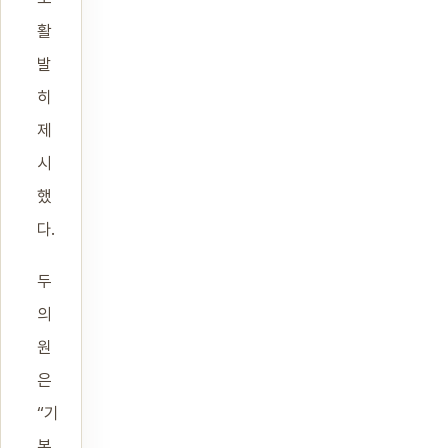
활
발
히
제
시
했
다.
두
의
원
은
“기
본