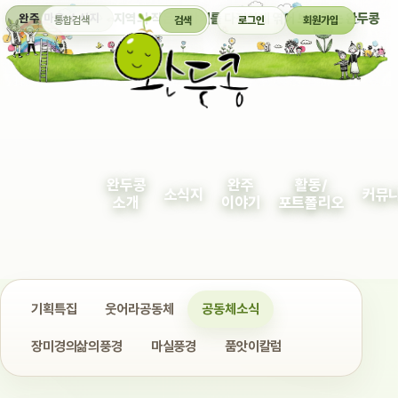
통합검색
지역의 작은 이야기를 다정하게 엮어 보여주는 완두콩
완주 마을 소식지
검색
로그인
회원가입
완두콩
완주
활동/
소식지
커뮤
소개
이야기
포트폴리오
기획특집
웃어라공동체
공동체소식
장미경의삶의풍경
마실풍경
품앗이칼럼