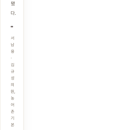
됐
다.
서
남
용
·
김
규
성
의
원,
농
어
촌
기
본