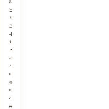
리
는
최
근
사
회
적
관
심
이
높
아
진
농