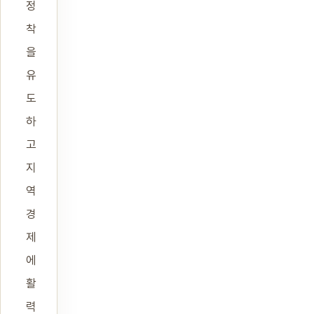
정
착
을
유
도
하
고
지
역
경
제
에
활
력