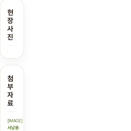
현
장
사
진
첨
부
자
료
[IMAGE]
서남용·