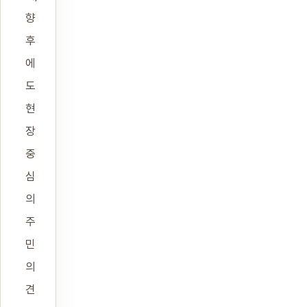
향
후
에
도
현
장
중
심
의
주
민
의
견