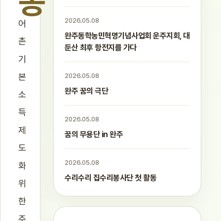
농
2026.05.08
어
완주동학농민혁명기념사업회 운주지회, 대
촌
둔산 최후 항전지를 가다
기
본
2026.05.08
완주 꿈의 극단
소
득
2026.05.08
제
꿈의 무용단 in 완주
도
2026.05.08
화
수리수리 집수리봉사단 첫 활동
위
한
주