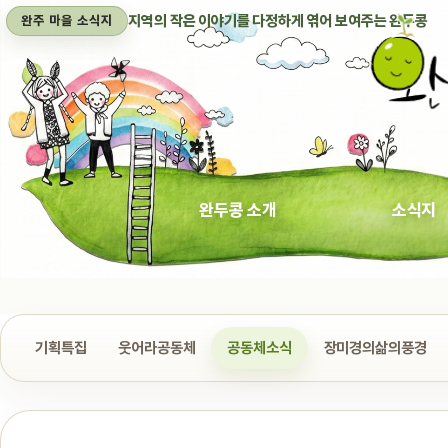
지역의 작은 이야기를 다정하게 엮어 보여주는 완두콩
완주 마을 소식지
완두콩 소개
소식지
기획특집
웃어라공동체
공동체소식
장미경의삶의풍경