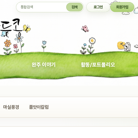
통합검색
검색
로그인
회원가입
완주 이야기
활동/포트폴리오
마실풍경
품앗이칼럼