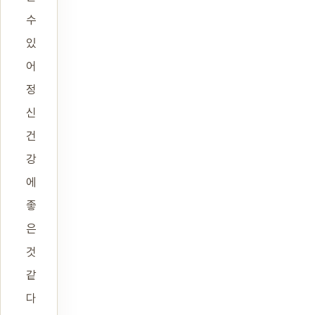
수
있
어
정
신
건
강
에
좋
은
것
같
다