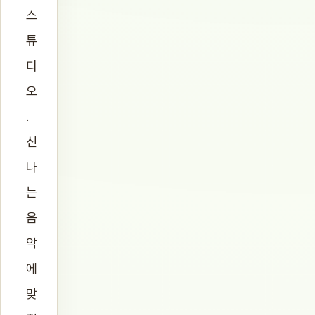
스
튜
디
오
.
신
나
는
음
악
에
맞