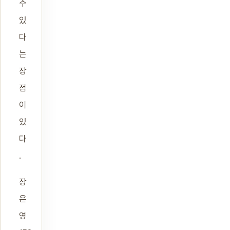
수
있
다
는
장
점
이
있
다
.
장
은
영