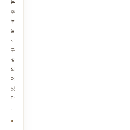
는
주
부
들
로
구
성
되
어
있
다
.