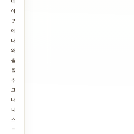
데
이
곳
에
나
와
춤
을
추
고
나
니
스
트