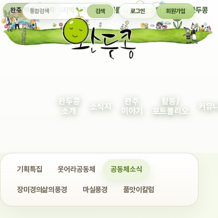
통합검색
지역의 작은 이야기를 다정하게 엮어 보여주는 완두콩
완주 마을 소식지
검색
로그인
회원가입
완두콩
완주
활동/
소식지
커뮤
소개
이야기
포트폴리오
기획특집
웃어라공동체
공동체소식
장미경의삶의풍경
마실풍경
품앗이칼럼