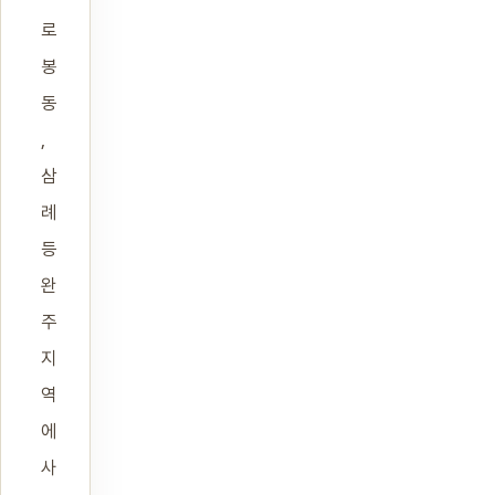
로
봉
동
,
삼
례
등
완
주
지
역
에
사