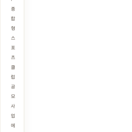
종
합
형
스
포
츠
클
럽
공
모
사
업
에