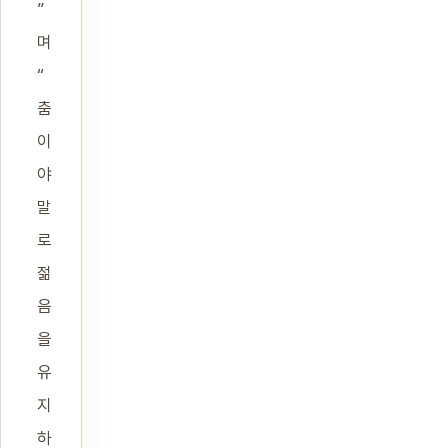
”
며
“
춤
이
야
말
로
젊
음
을
유
지
하