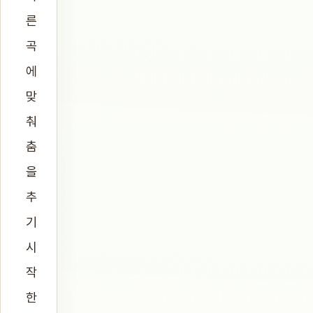
른
곡
에
맞
춰
춤
을
추
기
시
작
한