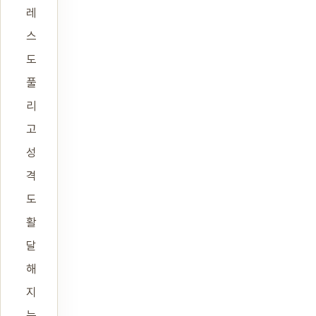
레
스
도
풀
리
고
성
격
도
활
달
해
지
는