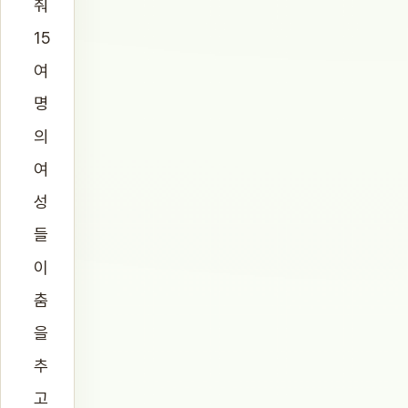
춰
15
여
명
의
여
성
들
이
춤
을
추
고