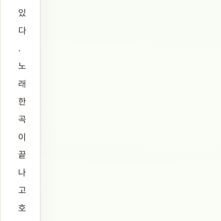
있
다
.
노
래
한
곡
이
끝
나
고
호