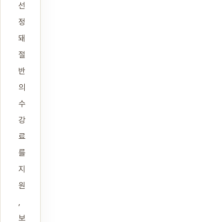
선
정
돼
절
반
의
수
강
료
를
지
원
,
보