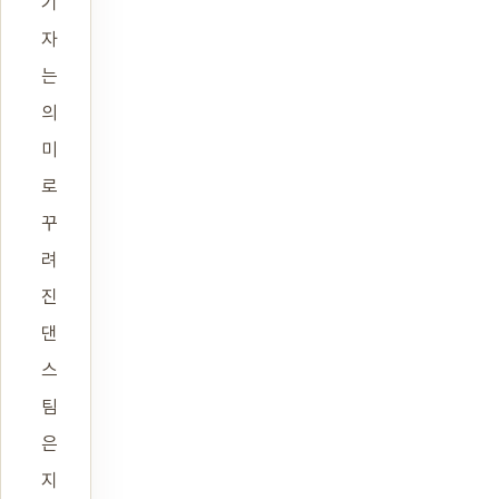
기
자
는
의
미
로
꾸
려
진
댄
스
팀
은
지