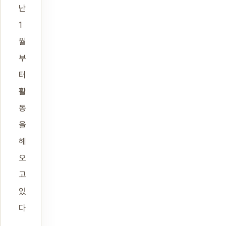
난
1
월
부
터
활
동
을
해
오
고
있
다
.