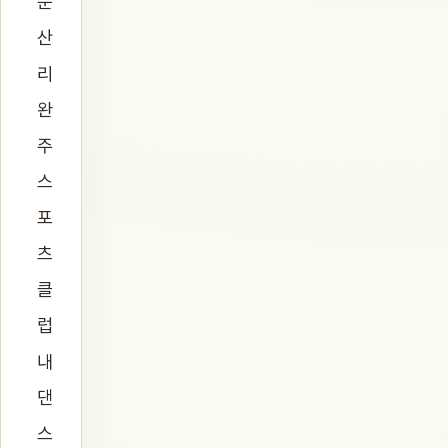
둔
산
리
완
주
스
포
츠
클
럽
내
댄
스