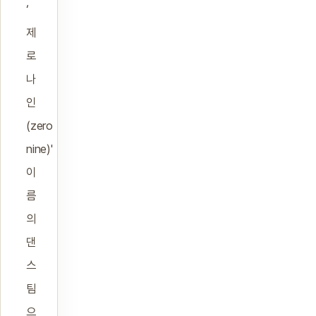
‘
제
로
나
인
(zero
nine)'
이
름
의
댄
스
팀
으