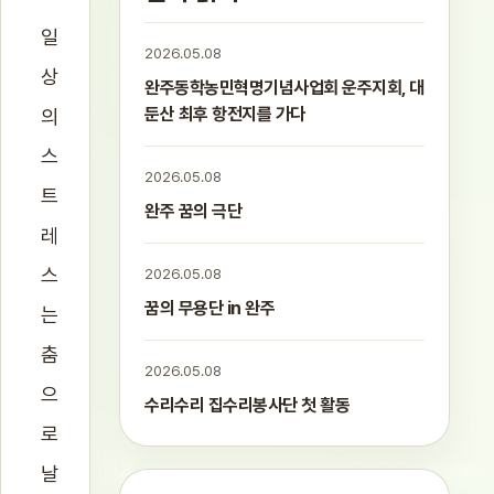
일
2026.05.08
상
완주동학농민혁명기념사업회 운주지회, 대
둔산 최후 항전지를 가다
의
스
2026.05.08
트
완주 꿈의 극단
레
스
2026.05.08
꿈의 무용단 in 완주
는
춤
2026.05.08
으
수리수리 집수리봉사단 첫 활동
로
날