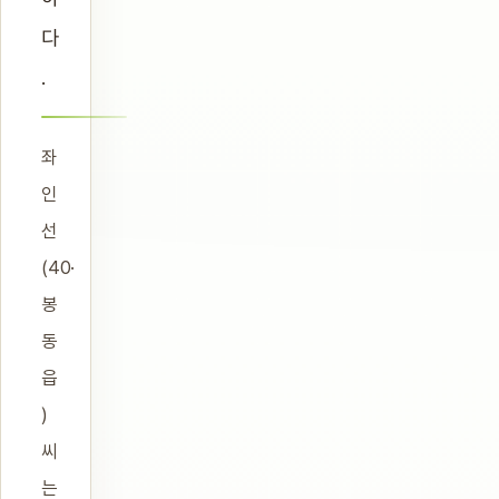
다
.
좌
인
선
(40·
봉
동
읍
)
씨
는