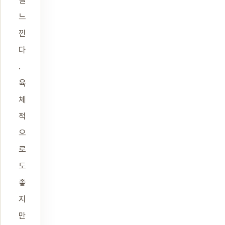
걸
느
낀
다
.
육
체
적
으
로
도
좋
지
만