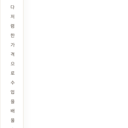
다
저
렴
한
가
격
으
로
수
업
을
배
울