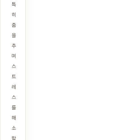
특
히
춤
을
추
며
스
트
레
스
를
해
소
할