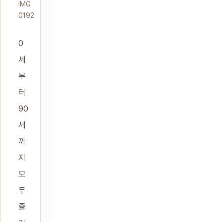
IMG
0192
0
세
부
터
90
세
까
지
모
두
즐