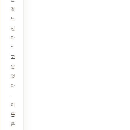
걸
느
낀
다
”
고
웃
었
다
.
이
들
은