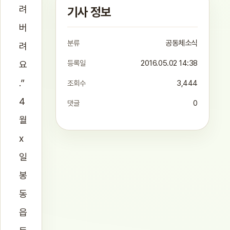
려
기사 정보
버
분류
공동체소식
려
등록일
2016.05.02 14:38
요
.”
조회수
3,444
4
댓글
0
월
x
일
봉
동
읍