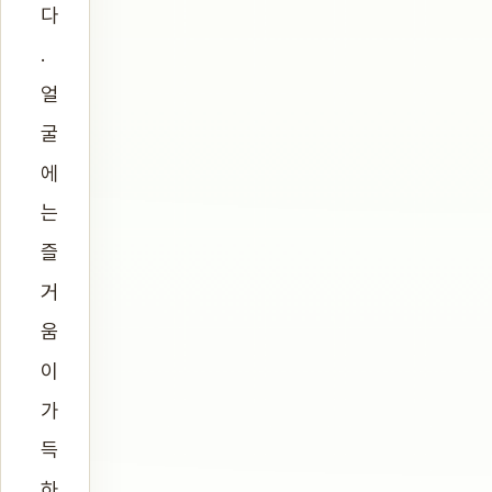
다
.
얼
굴
에
는
즐
거
움
이
가
득
하