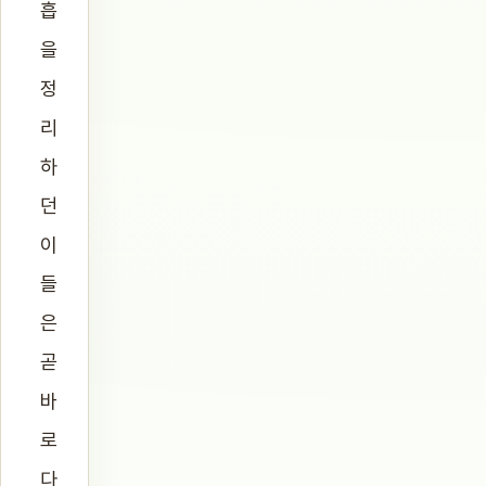
흡
을
정
리
하
던
이
들
은
곧
바
로
다