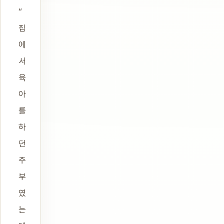
“
집
에
서
육
아
를
하
던
주
부
였
는