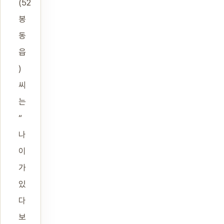
(52
봉
동
읍
)
씨
는
“
나
이
가
있
다
보