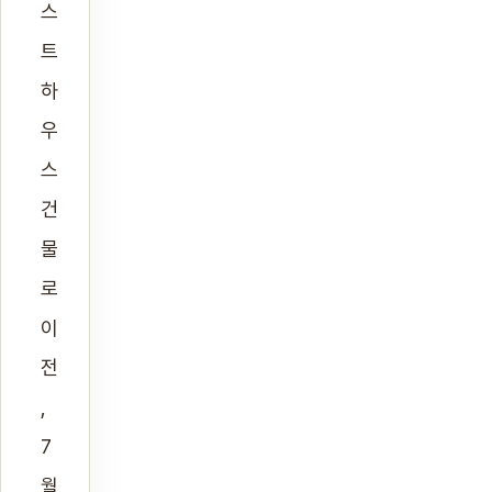
스
트
하
우
스
건
물
로
이
전
,
7
월