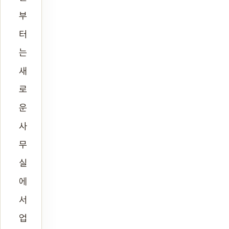
부
터
는
새
로
운
사
무
실
에
서
업