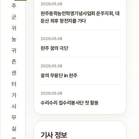
2026.05.08
주
완주동학농민혁명기념사업회 운주지회, 대
군
둔산 최후 항전지를 가다
귀
농
2026.05.08
완주 꿈의 극단
귀
촌
2026.05.08
센
꿈의 무용단 in 완주
터
2026.05.08
가
수리수리 집수리봉사단 첫 활동
사
무
실
기사 정보