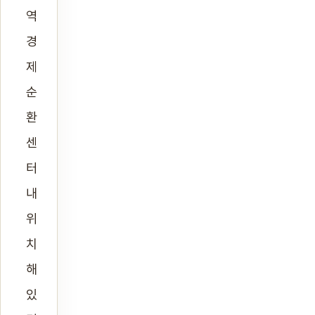
역
경
제
순
환
센
터
내
위
치
해
있