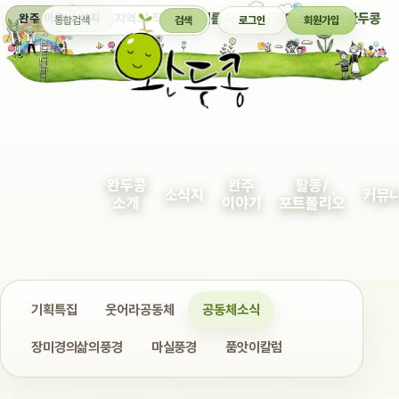
통합검색
지역의 작은 이야기를 다정하게 엮어 보여주는 완두콩
완주 마을 소식지
검색
로그인
회원가입
완두콩
완주
활동/
소식지
커뮤
소개
이야기
포트폴리오
기획특집
웃어라공동체
공동체소식
장미경의삶의풍경
마실풍경
품앗이칼럼