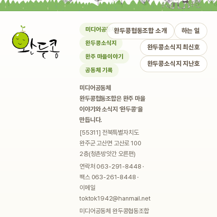
미디어공동체
완두콩협동조합 소개
하는 일
완두콩소식지
완두콩소식지 최신호
완주 마을이야기
완두콩소식지 지난호
공동체 기록
미디어공동체
완두콩협동조합은 완주 마을
이야기와 소식지 ‘완두콩’을
만듭니다.
[55311] 전북특별자치도
완주군 고산면 고산로 100
2층(청촌방앗간 오른편)
연락처 063-291-8448 ·
팩스 063-261-8448 ·
이메일
toktok1942@hanmail.net
미디어공동체 완두콩협동조합