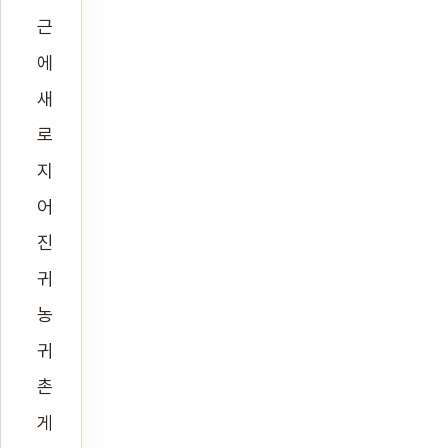
근
에
새
로
지
어
진
귀
농
귀
촌
게