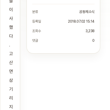
을
이
분류
공동체소식
사
등록일
2018.07.02 15:14
했
조회수
3,238
다
댓글
0
.
고
산
면
삼
기
리
지