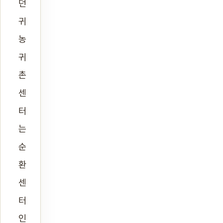
던
귀
농
귀
촌
센
터
는
순
환
센
터
인