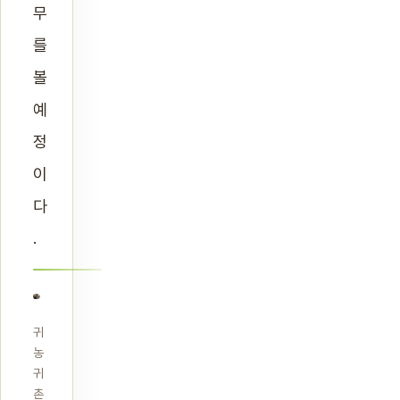
무
를
볼
예
정
이
다
.
귀
농
귀
촌