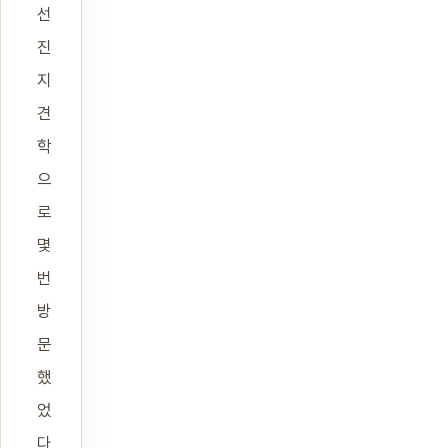
선
진
지
견
학
으
로
몇
번
방
문
했
었
다