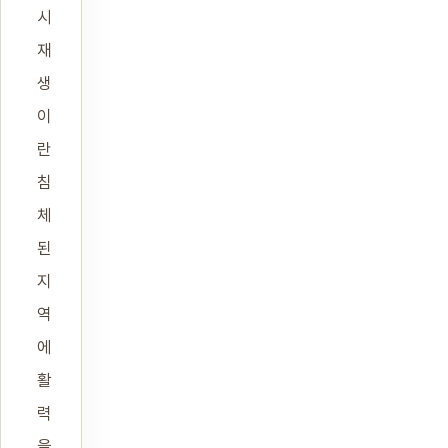
시
재
생
이
란
침
체
된
지
역
에
활
력
을