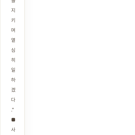
을
지
키
며
열
심
히
일
하
겠
다
."
■
사