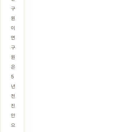
구
원
이
연
구
원
은
5
년
전
진
안
으