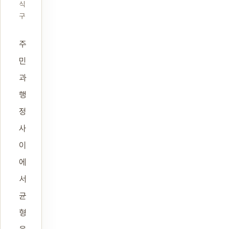
식
구
주
민
과
행
정
사
이
에
서
균
형