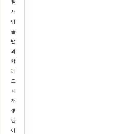
딜
사
업
출
발
과
함
께
도
시
재
생
팀
이