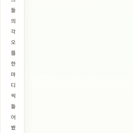
들
의
각
오
를
한
마
디
씩
들
어
봤