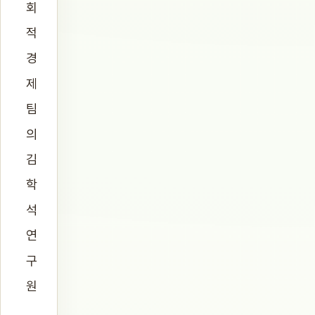
회
적
경
제
팀
의
김
학
석
연
구
원
,