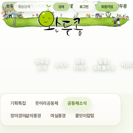
통합검색
지역의 작은 이야기를 다정하게 엮어 보여주는 완두콩
완주 마을 소식지
검색
로그인
회원가입
완두콩
완주
활동/
소식지
커뮤
소개
이야기
포트폴리오
기획특집
웃어라공동체
공동체소식
장미경의삶의풍경
마실풍경
품앗이칼럼