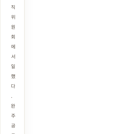
직
위
원
회
에
서
일
했
다
.
완
주
공