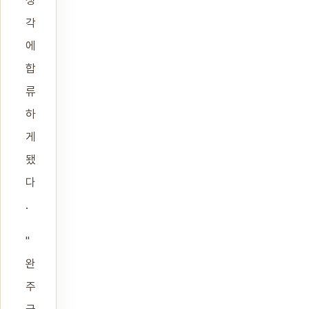
생
각
에
합
류
하
게
됐
다
.
"
완
주