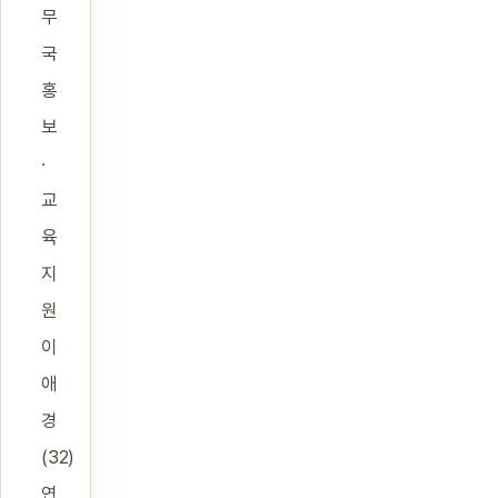
무
국
홍
보
·
교
육
지
원
이
애
경
(32)
연