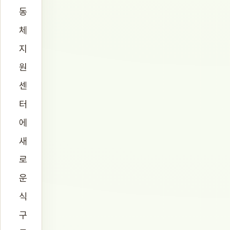
동
체
지
원
센
터
에
새
로
운
식
구