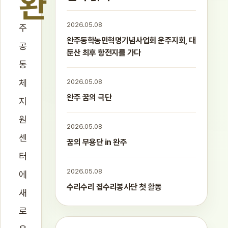
완
2026.05.08
주
완주동학농민혁명기념사업회 운주지회, 대
공
둔산 최후 항전지를 가다
동
체
2026.05.08
완주 꿈의 극단
지
원
2026.05.08
센
꿈의 무용단 in 완주
터
2026.05.08
에
수리수리 집수리봉사단 첫 활동
새
로