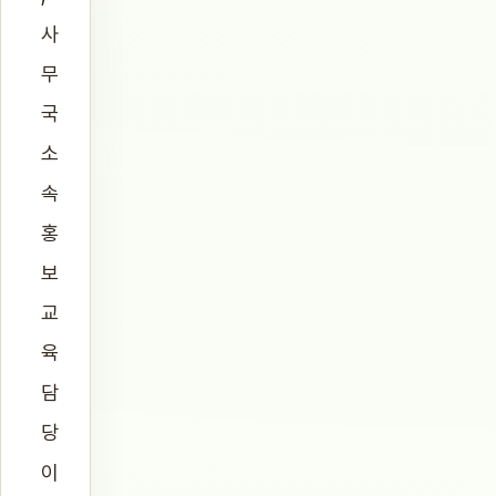
사
무
국
소
속
홍
보
교
육
담
당
이