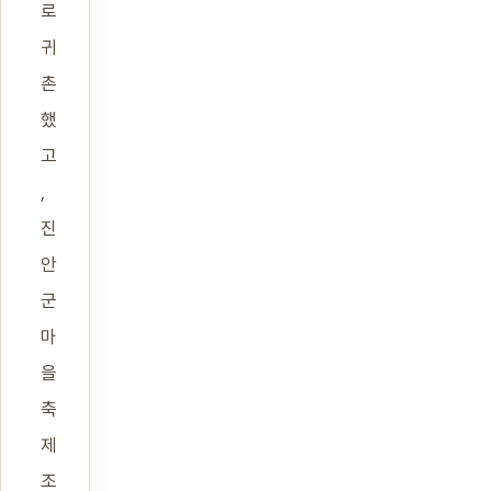
로
귀
촌
했
고
,
진
안
군
마
을
축
제
조