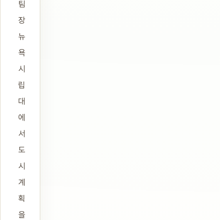
팀
장
뉴
욕
시
립
대
에
서
도
시
계
획
을