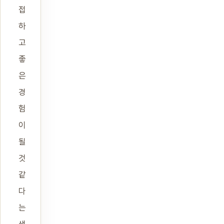
접
하
고
좋
은
경
험
이
될
것
같
다
는