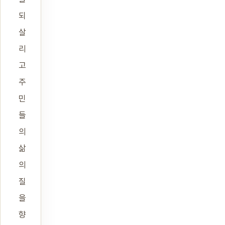
되
살
리
고
주
민
들
의
삶
의
질
을
향