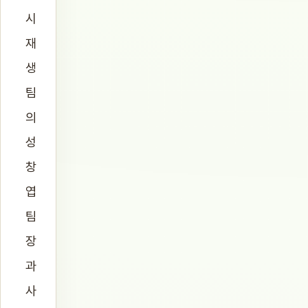
시
재
생
팀
의
성
창
엽
팀
장
과
사