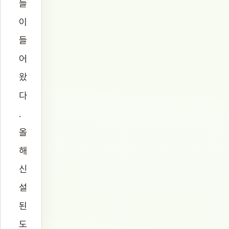
들
이
들
어
왔
다
.
올
해
신
설
된
도