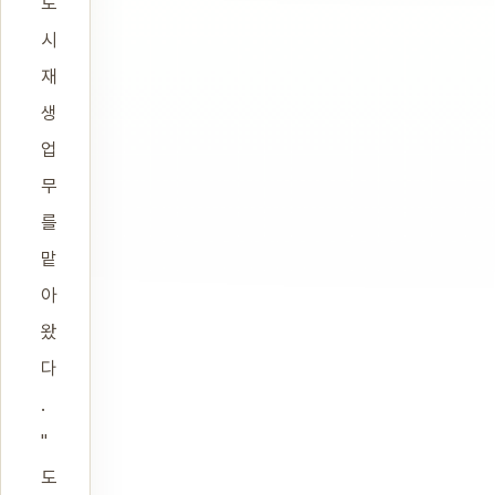
도
시
재
생
업
무
를
맡
아
왔
다
.
"
도