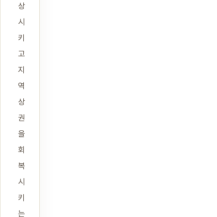
상
시
키
고
지
역
상
권
을
회
복
시
키
는