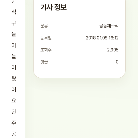
운
기사 정보
식
구
분류
공동체소식
들
등록일
2018.01.08 16:12
이
조회수
2,995
들
댓글
0
어
왔
어
요
완
주
공