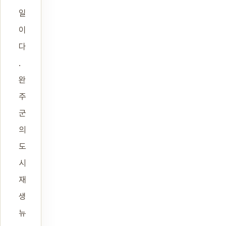
일
이
다
.
완
주
군
의
도
시
재
생
뉴