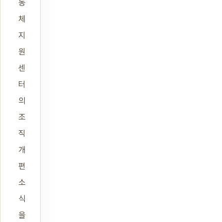
동
체
지
원
센
터
의
조
직
개
편
소
식
을