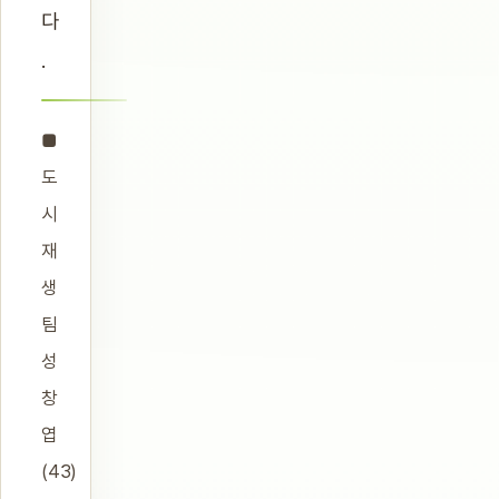
다
.
■
도
시
재
생
팀
성
창
엽
(43)