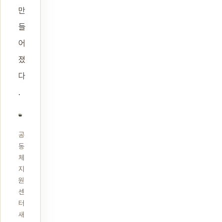
만
들
어
졌
다
.
공
동
체
지
원
센
터
새