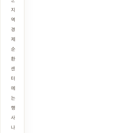
군
지
역
경
제
순
환
센
터
에
는
행
사
나