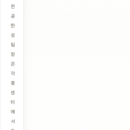
전
공
한
성
팀
장
은
각
종
센
터
에
서