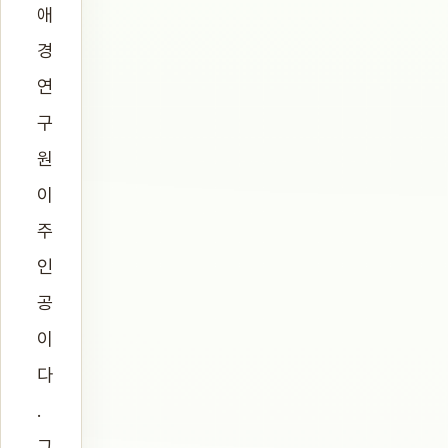
애
경
연
구
원
이
주
인
공
이
다
.
그