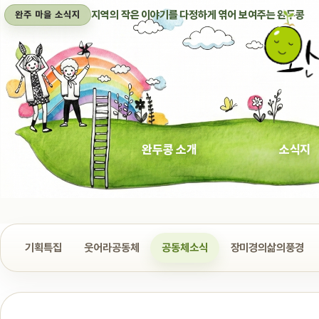
지역의 작은 이야기를 다정하게 엮어 보여주는 완두콩
완주 마을 소식지
완두콩 소개
소식지
기획특집
웃어라공동체
공동체소식
장미경의삶의풍경