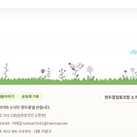
마을이야기
공동체 기록
완두콩협동조합 소
기와 소식지 ‘완두콩’을 만듭니다.
로 100 2층(청촌방앗간 오른편)
448 · 이메일 toktok1942@hanmail.net
02-86-04166 · 대표 이용규