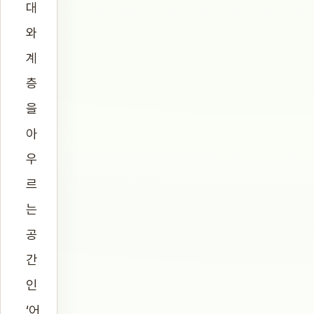
대
와
계
층
을
아
우
르
는
공
간
인
‘어