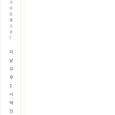
사
주
민
품
으
로
1
이
날
오
후
2
시
에
진