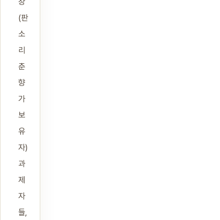
창
(판
소
리
춘
향
가
보
유
자)
과
제
자
들,