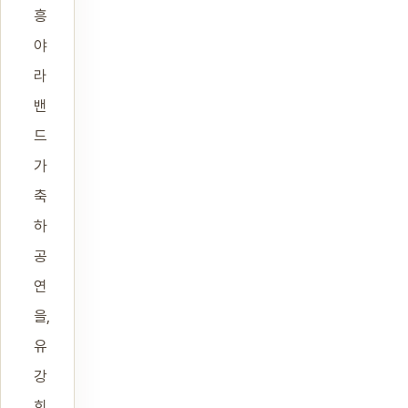
흥
야
라
밴
드
가
축
하
공
연
을,
유
강
희