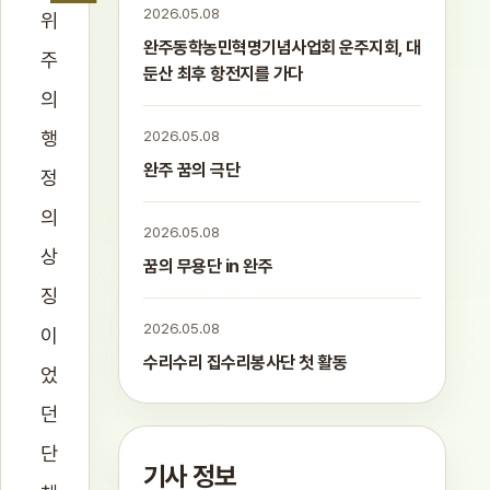
2026.05.08
위
완주동학농민혁명기념사업회 운주지회, 대
주
둔산 최후 항전지를 가다
의
행
2026.05.08
완주 꿈의 극단
정
의
2026.05.08
상
꿈의 무용단 in 완주
징
2026.05.08
이
수리수리 집수리봉사단 첫 활동
었
던
단
기사 정보