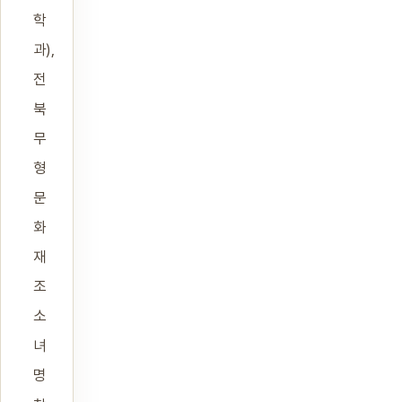
학
과),
전
북
무
형
문
화
재
조
소
녀
명