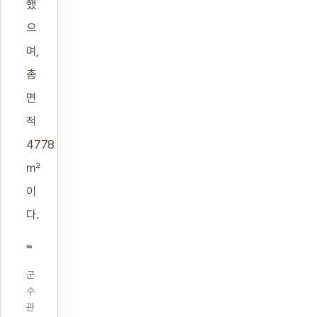
했
으
며,
총
면
적
4778
㎡
이
다.
군
수
관