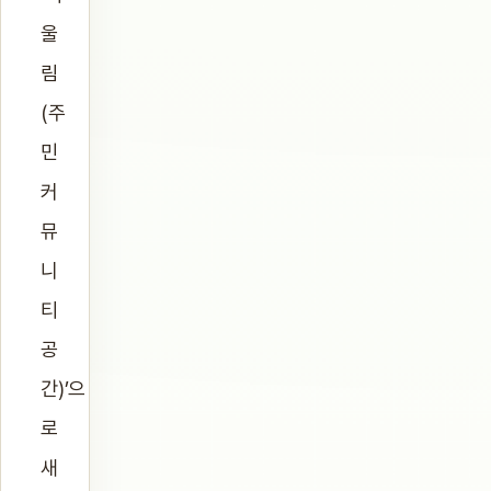
울
림
(주
민
커
뮤
니
티
공
간)’으
로
새