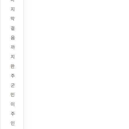
지
막
걸
음
까
지
완
주
군
민
이
주
인