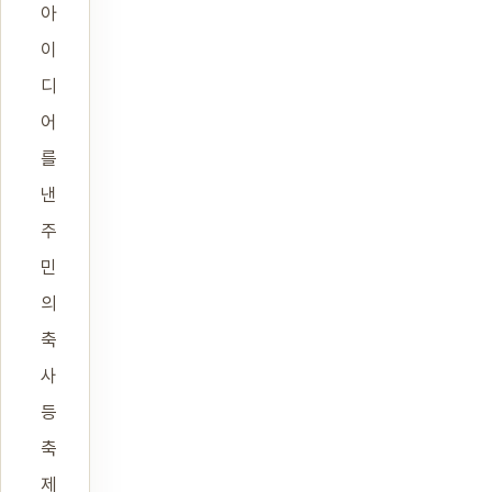
아
이
디
어
를
낸
주
민
의
축
사
등
축
제