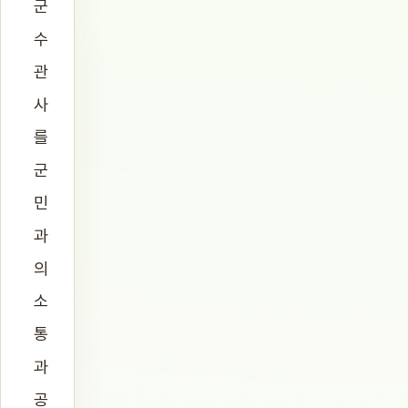
군
수
관
사
를
군
민
과
의
소
통
과
공