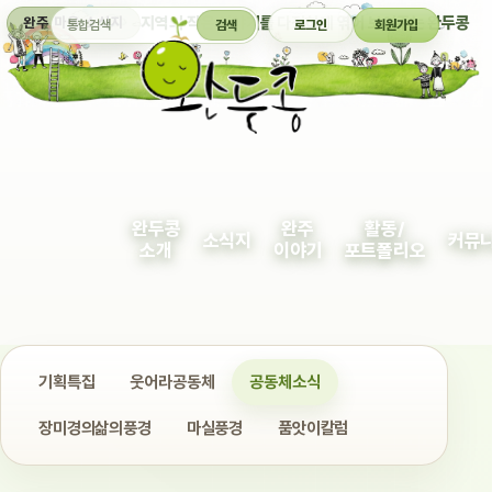
통합검색
지역의 작은 이야기를 다정하게 엮어 보여주는 완두콩
완주 마을 소식지
검색
로그인
회원가입
완두콩
완주
활동/
소식지
커뮤
소개
이야기
포트폴리오
기획특집
웃어라공동체
공동체소식
장미경의삶의풍경
마실풍경
품앗이칼럼