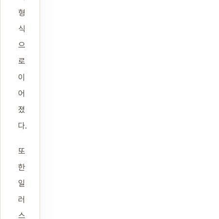
형
식
으
로
이
어
졌
다.
또
한
일
러
스