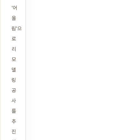
‘어
울
림’으
로
리
모
델
링
공
사
를
추
진