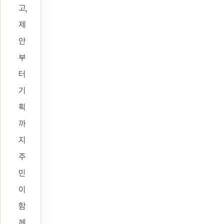
고,
제
안
부
터
기
획
까
지
주
민
이
함
께