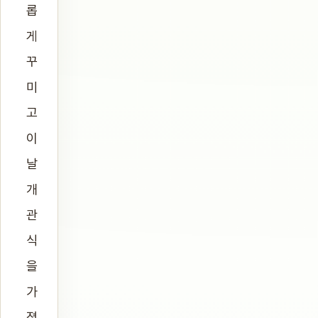
롭
게
꾸
미
고
이
날
개
관
식
을
가
졌