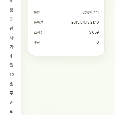
체
장
분류
공동체소식
의
등록일
2015.04.13 21:10
관
조회수
3,659
사
댓글
0
가
4
월
13
일
주
민
의