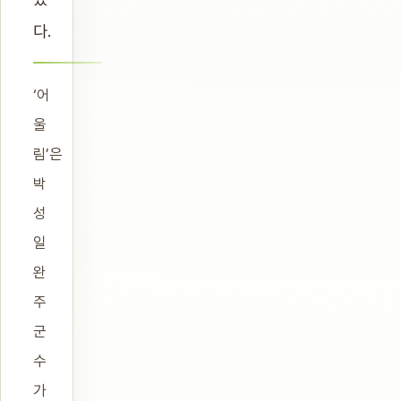
다.
‘어
울
림’은
박
성
일
완
주
군
수
가