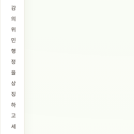
감
의
위
민
행
정
을
상
징
하
고
세