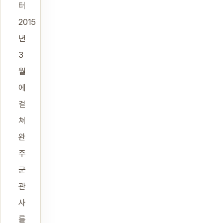
터
2015
년
3
월
에
걸
쳐
완
주
군
관
사
를