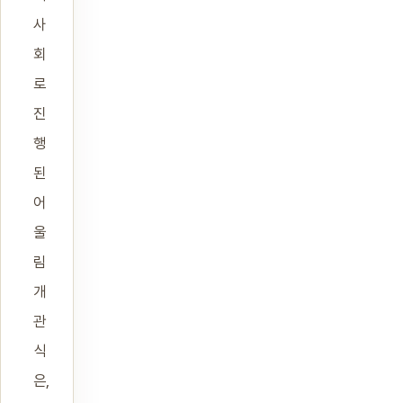
사
회
로
진
행
된
어
울
림
개
관
식
은,