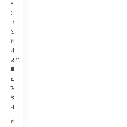
되
는
‘소
통
한
마
당’으
로
진
행
됐
다.
함