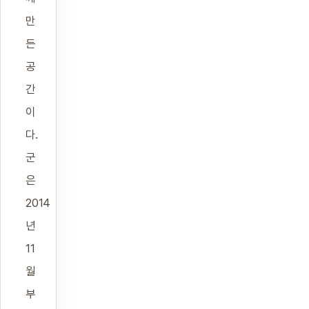
만
든
공
간
이
다.
군
은
2014
년
11
월
부