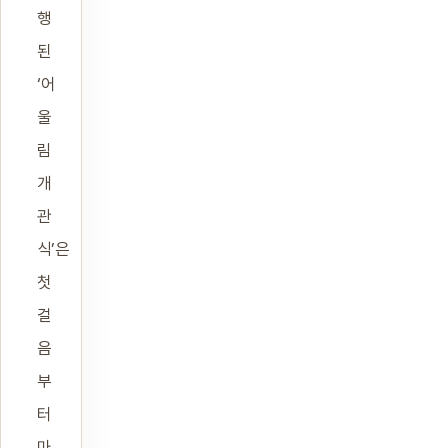
행
된
‘어
울
림
개
관
식’은
첫
걸
음
부
터
마