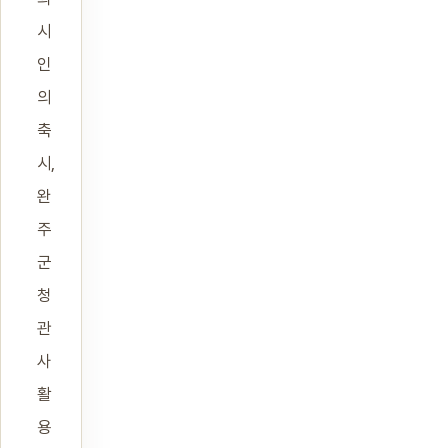
시
인
의
축
시,
완
주
군
청
관
사
활
용