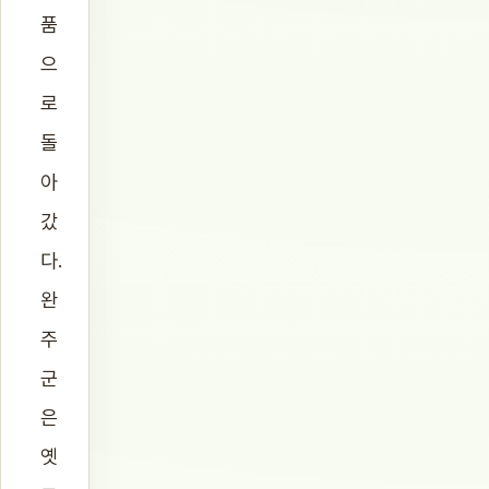
품
으
로
돌
아
갔
다.
완
주
군
은
옛