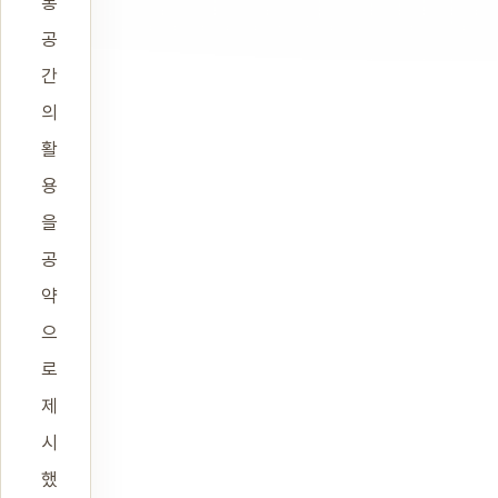
통
공
간
의
활
용
을
공
약
으
로
제
시
했