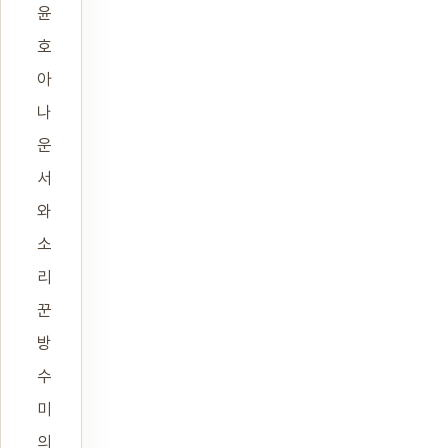
윤
호
아
나
운
서
와
소
리
꾼
방
수
미
의