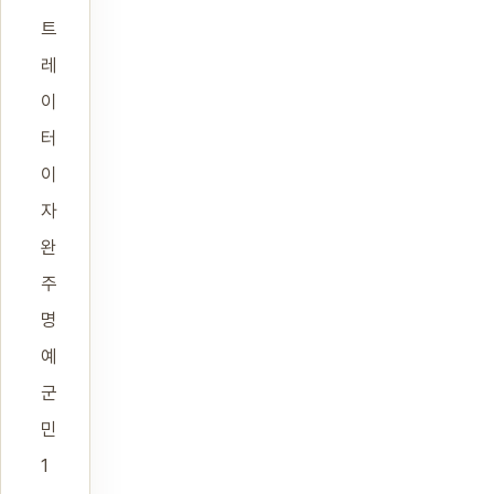
트
레
이
터
이
자
완
주
명
예
군
민
1