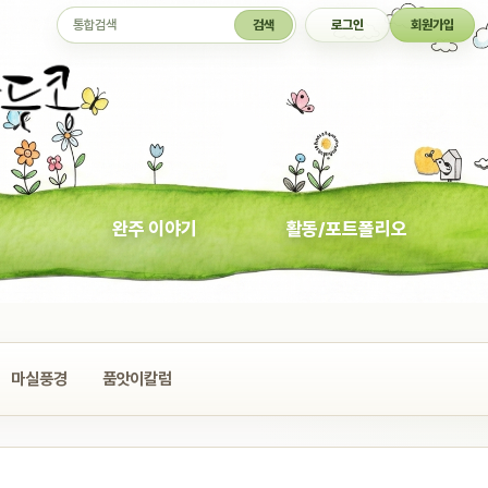
통합검색
검색
로그인
회원가입
완주 이야기
활동/포트폴리오
마실풍경
품앗이칼럼