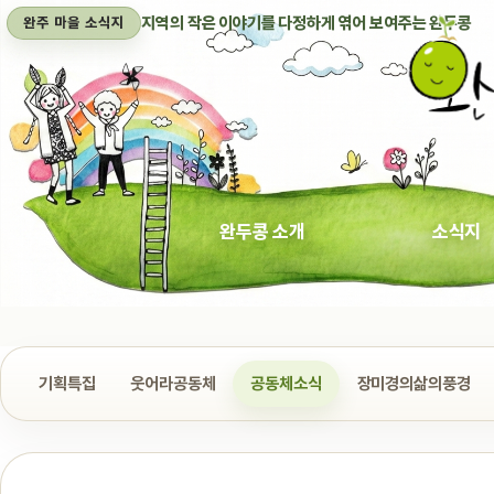
지역의 작은 이야기를 다정하게 엮어 보여주는 완두콩
완주 마을 소식지
완두콩 소개
소식지
기획특집
웃어라공동체
공동체소식
장미경의삶의풍경