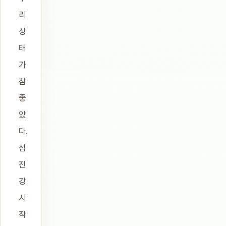
리
상
태
가
참
좋
았
다.
섬
진
강
시
작