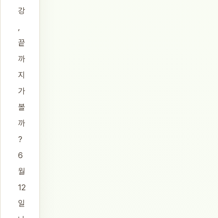
강
,
끝
까
지
가
볼
까
?
6
월
12
일