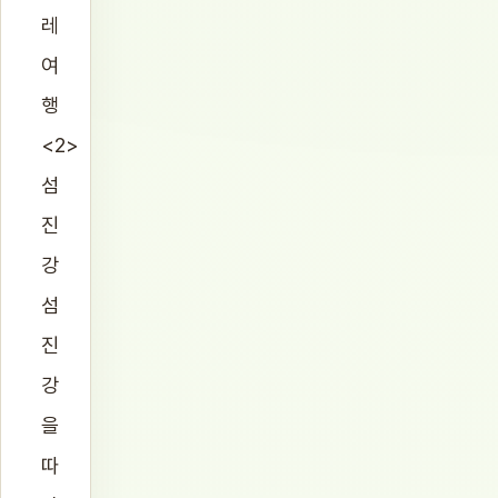
레
여
행
<2>
섬
진
강
섬
진
강
을
따