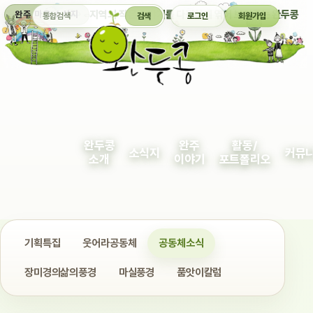
통합검색
지역의 작은 이야기를 다정하게 엮어 보여주는 완두콩
완주 마을 소식지
검색
로그인
회원가입
완두콩
완주
활동/
소식지
커뮤
소개
이야기
포트폴리오
기획특집
웃어라공동체
공동체소식
장미경의삶의풍경
마실풍경
품앗이칼럼