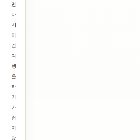
면
다
시
이
런
여
행
을
하
기
가
쉽
지
않