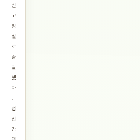
싣
고
임
실
로
출
발
했
다
.
섬
진
강
댐