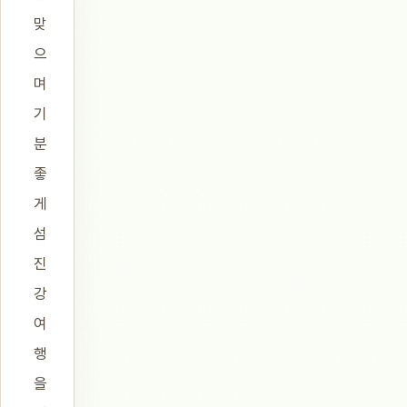
맞
으
며
기
분
좋
게
섬
진
강
여
행
을