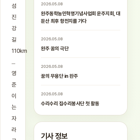
2026.05.08
섬
완주동학농민혁명기념사업회 운주지회, 대
진
둔산 최후 항전지를 가다
강
길
2026.05.08
완주 꿈의 극단
110km
...
2026.05.08
영
꿈의 무용단 in 완주
준
2026.05.08
이
수리수리 집수리봉사단 첫 활동
는
자
라
기사 정보