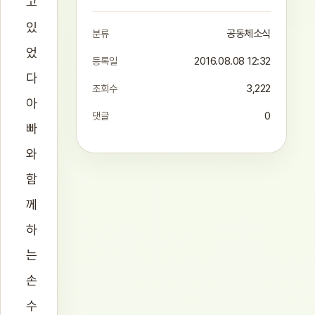
고
있
분류
공동체소식
었
등록일
2016.08.08 12:32
다
조회수
3,222
아
댓글
0
빠
와
함
께
하
는
손
수