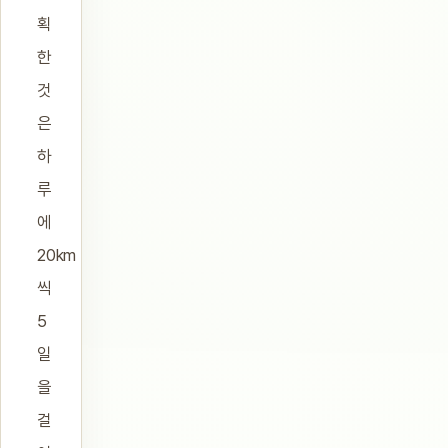
획
한
것
은
하
루
에
20km
씩
5
일
을
걸