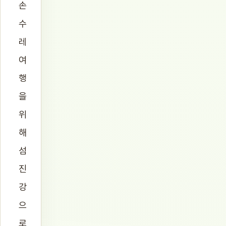
손
수
레
여
행
을
위
해
섬
진
강
으
로