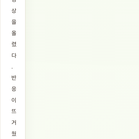
상
을
올
렸
다
.
반
응
이
뜨
거
웠