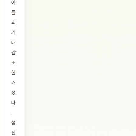
아
들
의
기
대
감
또
한
커
졌
다
.
섬
진