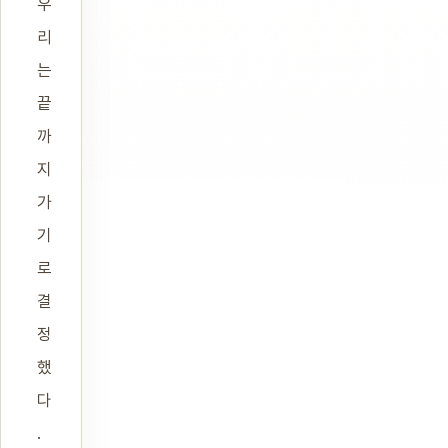
우
리
는
끝
까
지
가
기
로
결
정
했
다
.