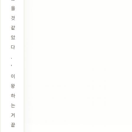
을
것
같
았
다
.
‘
이
왕
하
는
거
끝