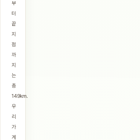
부
터
끝
지
점
까
지
는
총
149km.
우
리
가
계