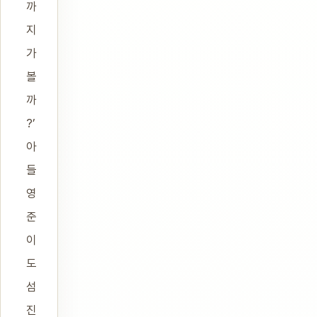
까
지
가
볼
까
?’
아
들
영
준
이
도
섬
진