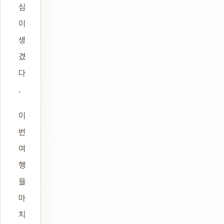
심
이
생
겼
다
.
이
번
여
행
을
마
치