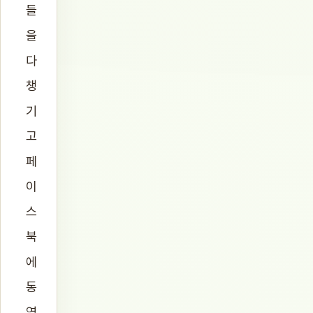
들
을
다
챙
기
고
페
이
스
북
에
동
영