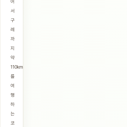
어
서
구
례
까
지
약
110km
를
여
행
하
는
코