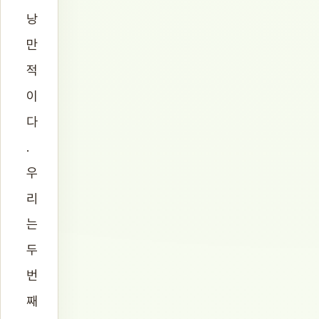
낭
만
적
이
다
.
우
리
는
두
번
째