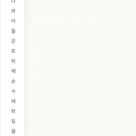
나
와
아
들
은
트
럭
에
손
수
레
와
짐
을