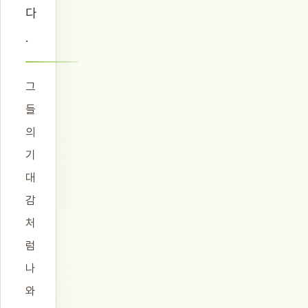
다
.
그
들
의
기
대
감
처
럼
나
와