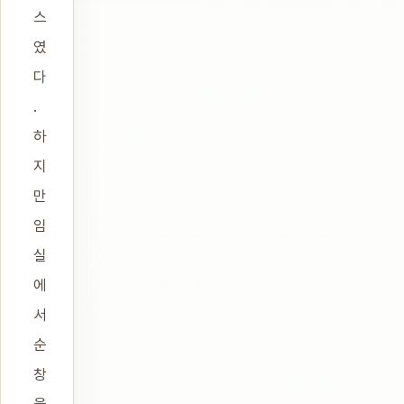
스
였
다
.
하
지
만
임
실
에
서
순
창
을