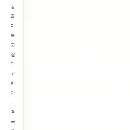
강
끝
이
보
고
싶
다
고
한
다
.
결
국