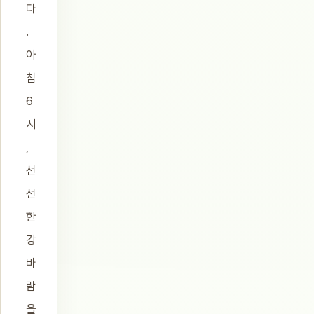
다
.
아
침
6
시
,
선
선
한
강
바
람
을