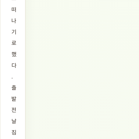
떠
나
기
로
했
다
.
출
발
전
날
짐