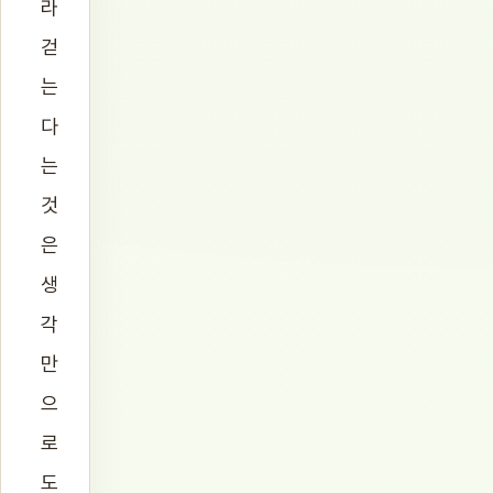
라
걷
는
다
는
것
은
생
각
만
으
로
도