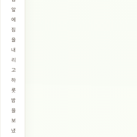
앞
에
짐
을
내
리
고
하
룻
밤
을
보
냈