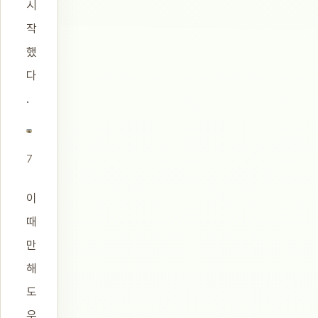
시
작
했
다
.
7
이
때
만
해
도
우