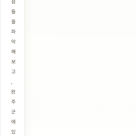
점
들
을
파
악
해
보
고
,
완
주
군
에
있