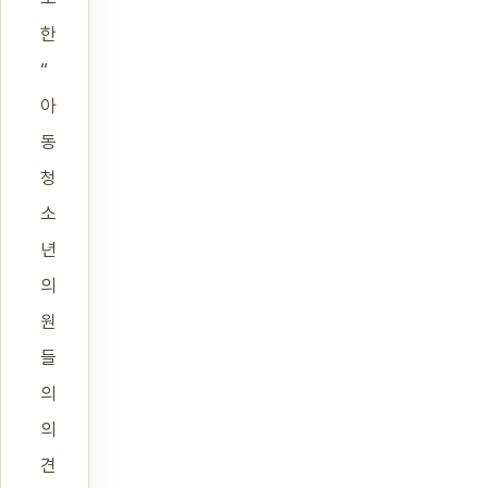
한
“
아
동
청
소
년
의
원
들
의
의
견