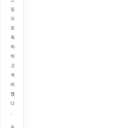
심
으
로
축
하
하
고
격
려
했
다
.
또