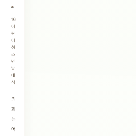
16
어
린
이
청
소
년
발
대
식
의
회
는
어