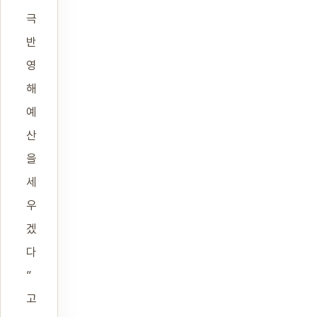
극
반
영
해
예
산
을
세
우
겠
다
”
고