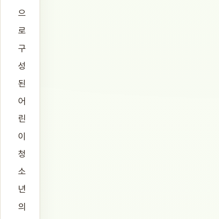
으
로
구
성
된
어
린
이
청
소
년
의