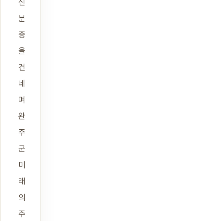
신
분
증
을
건
네
며
완
주
군
미
래
의
주