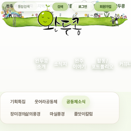
통합검색
지역의 작은 이야기를 다정하게 엮어 보여주는 완두콩
완주 마을 소식지
검색
로그인
회원가입
완두콩
완주
활동/
소식지
커뮤
소개
이야기
포트폴리오
기획특집
웃어라공동체
공동체소식
장미경의삶의풍경
마실풍경
품앗이칼럼