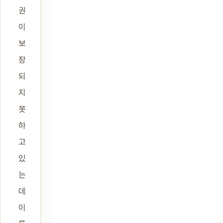
권
이
보
장
되
지
못
하
고
있
는
데
이