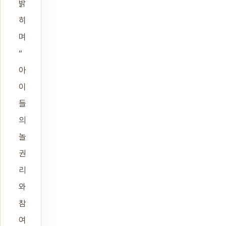
밝
히
며
“
아
이
들
의
놀
권
리
와
참
여