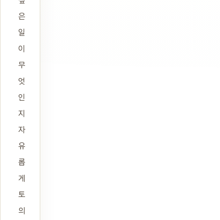
은
일
이
무
엇
인
지
자
유
롭
게
토
의