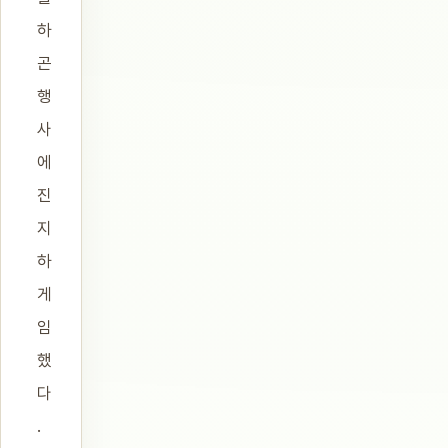
하
곤
행
사
에
진
지
하
게
임
했
다
.