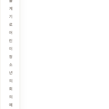
를
계
기
로
어
린
이
청
소
년
의
회
의
예