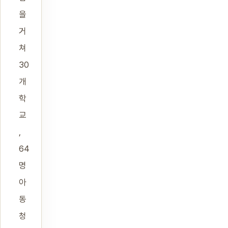
을
거
쳐
30
개
학
교
,
64
명
아
동
청