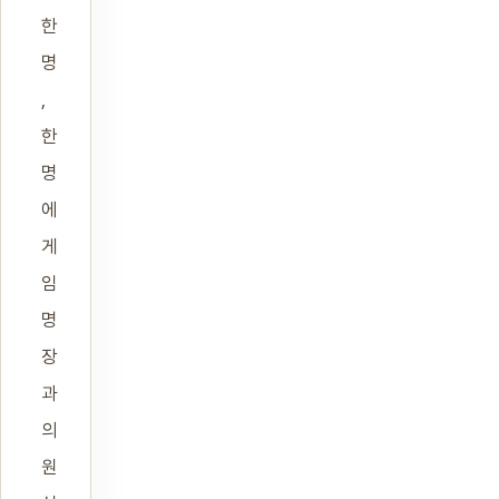
한
명
,
한
명
에
게
임
명
장
과
의
원