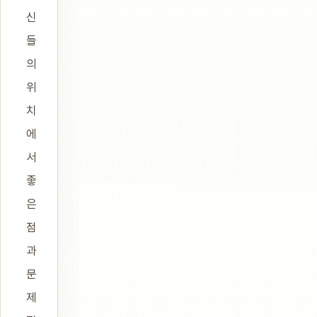
신
들
의
위
치
에
서
좋
은
점
과
문
제