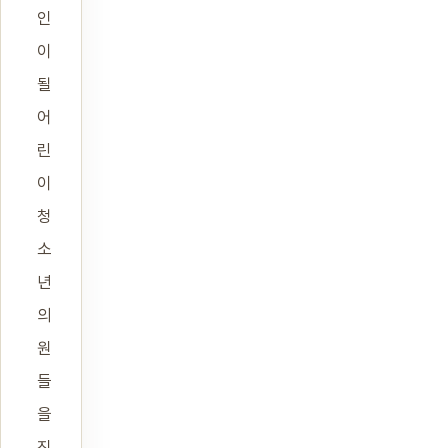
인
이
될
어
린
이
청
소
년
의
원
들
을
진