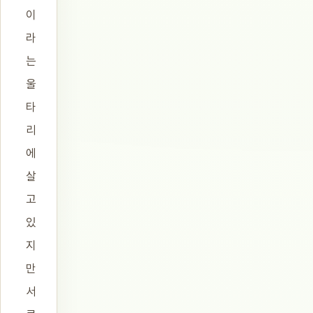
이
라
는
울
타
리
에
살
고
있
지
만
서