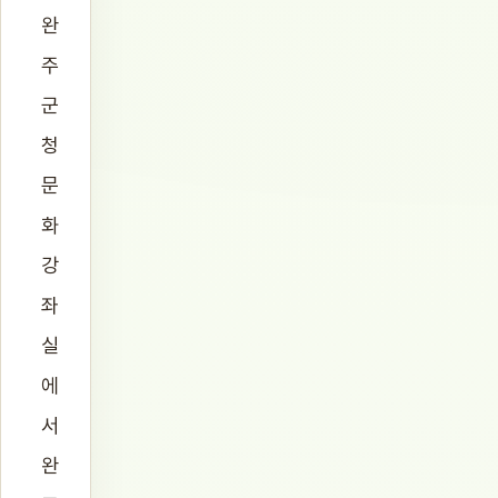
완
주
군
청
문
화
강
좌
실
에
서
완