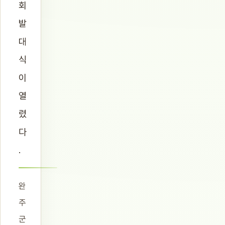
회
발
대
식
이
열
렸
다
.
완
주
군