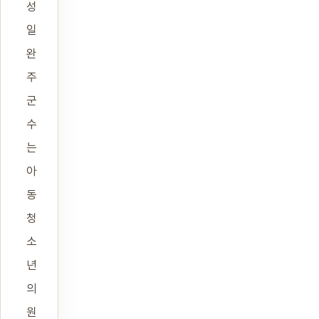
성
일
완
주
군
수
는
아
동
청
소
년
의
원