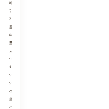
에
귀
기
울
여
듣
고
의
회
의
의
견
을
적