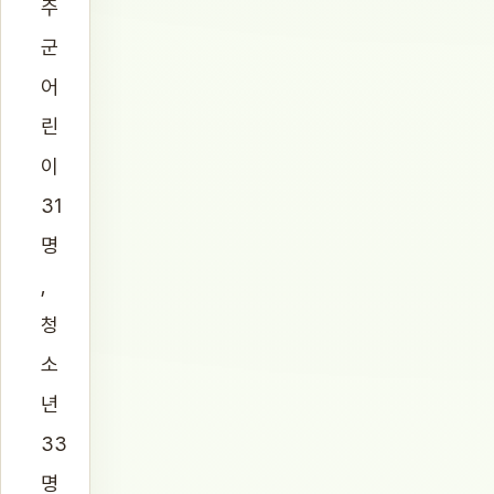
주
군
어
린
이
31
명
,
청
소
년
33
명