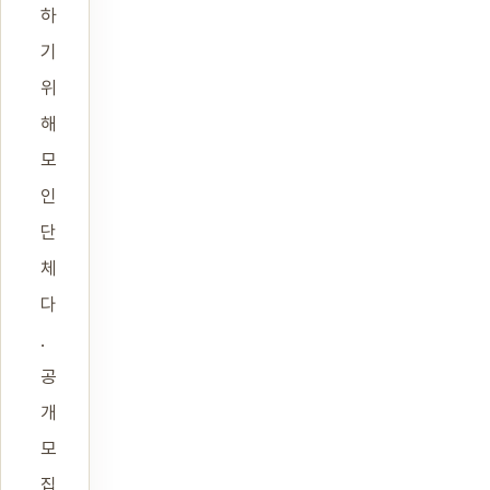
하
기
위
해
모
인
단
체
다
.
공
개
모
집