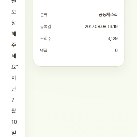
권
보
분류
공동체소식
장
등록일
2017.08.08 13:19
해
조회수
3,129
주
댓글
0
세
요"
지
난
7
월
10
일