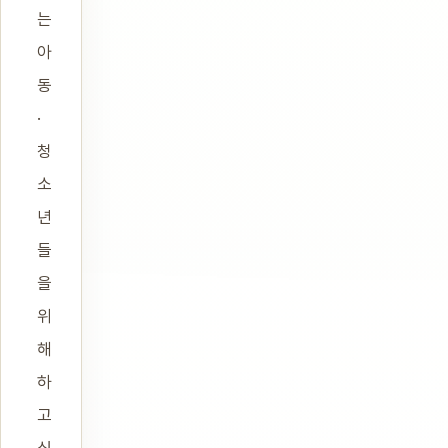
는
아
동
·
청
소
년
들
을
위
해
하
고
싶