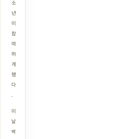
소
년
이
참
여
하
게
됐
다
.
이
날
박