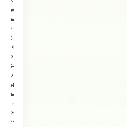
로
를
모
르
는
아
이
들
이
낯
설
고
어
색