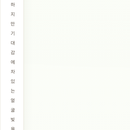
하
지
만
기
대
감
에
차
있
는
얼
굴
빛
을