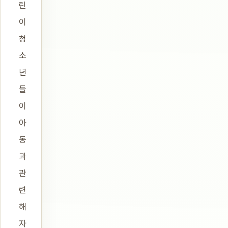
린
이
청
소
년
들
이
아
동
과
관
련
해
자