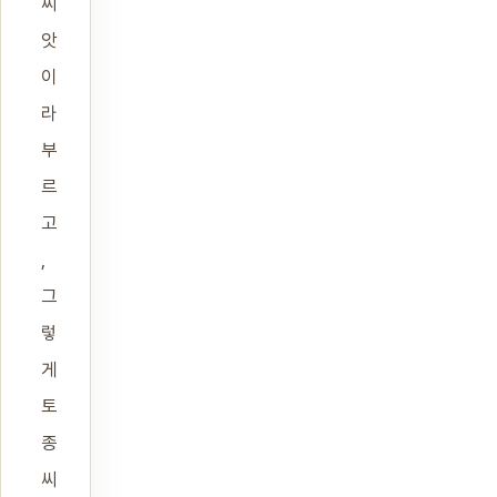
씨
앗
이
라
부
르
고
,
그
렇
게
토
종
씨