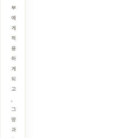
부
에
게
적
응
하
게
되
고
,
그
땅
과