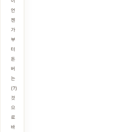
이
언
젠
가
부
터
돈
버
는
(?)
것
으
로
바