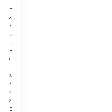
.
그
래
서
농
부
는
아
무
리
심
한
기
근