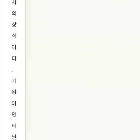
사
의
상
식
이
다
.
기
왕
이
면
비
싼