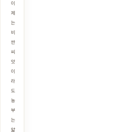
이
제
는
비
싼
씨
앗
이
라
도
농
부
는
얇