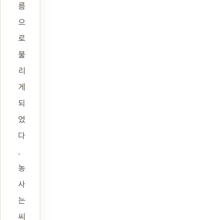
름
으
로
불
리
게
되
었
다
.
농
사
는
씨