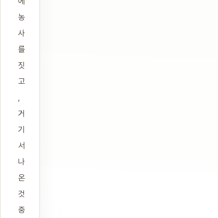
에
농
사
를
짓
고
,
거
기
서
나
온
것
중