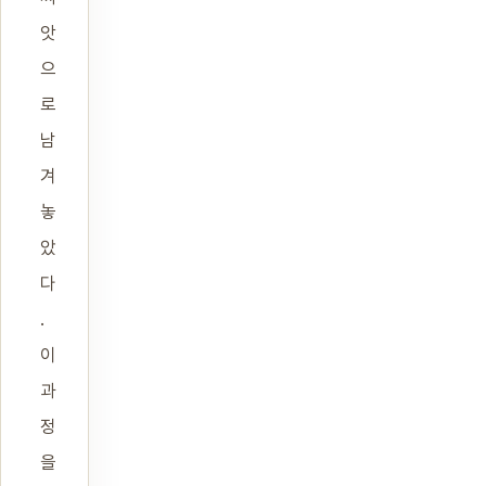
앗
으
로
남
겨
놓
았
다
.
이
과
정
을