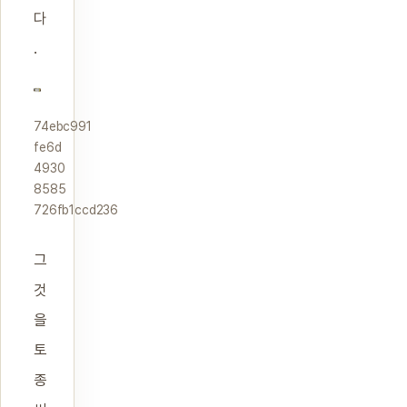
다
.
74ebc991
fe6d
4930
8585
726fb1ccd236
그
것
을
토
종