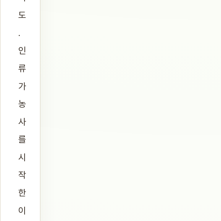
도
.
인
류
가
농
사
를
시
작
한
이