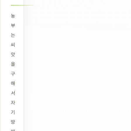
농
부
는
씨
앗
을
구
해
서
자
기
땅