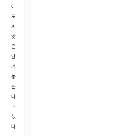
에
도
씨
앗
은
남
겨
놓
는
다
고
했
다