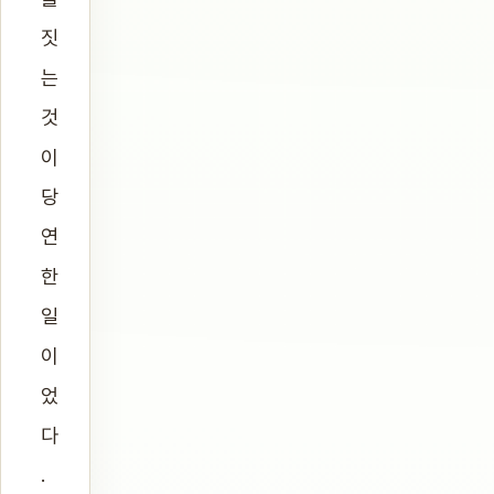
짓
는
것
이
당
연
한
일
이
었
다
.