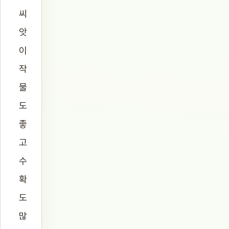
씨
앗
이
작
물
도
좋
고
수
확
도
많