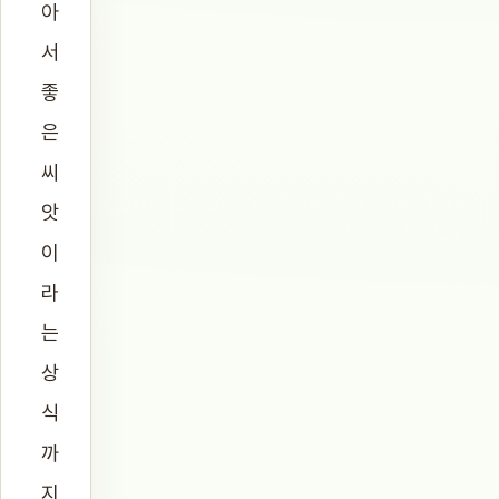
아
서
좋
은
씨
앗
이
라
는
상
식
까
지