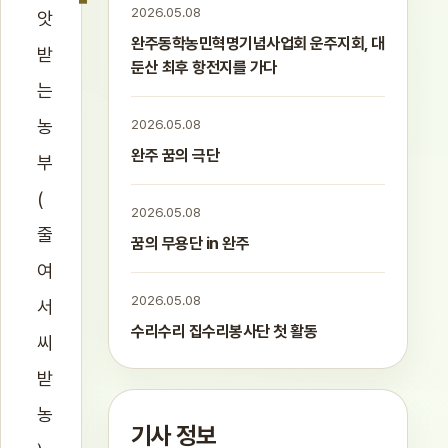
2026.05.08
앗
완주동학농민혁명기념사업회 운주지회, 대
받
둔산 최후 항전지를 가다
는
농
2026.05.08
완주 꿈의 극단
부
(
2026.05.08
줄
꿈의 무용단 in 완주
여
2026.05.08
서
수리수리 집수리봉사단 첫 활동
씨
받
농
기사 정보