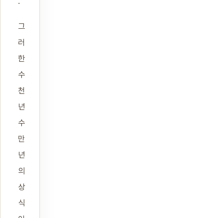
.
그
러
한
수
천
년
수
만
년
의
상
식