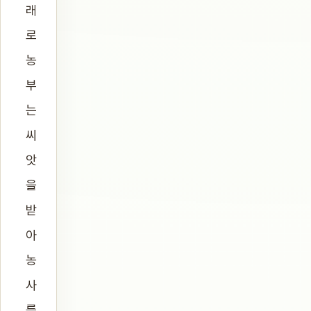
래
로
농
부
는
씨
앗
을
받
아
농
사
를