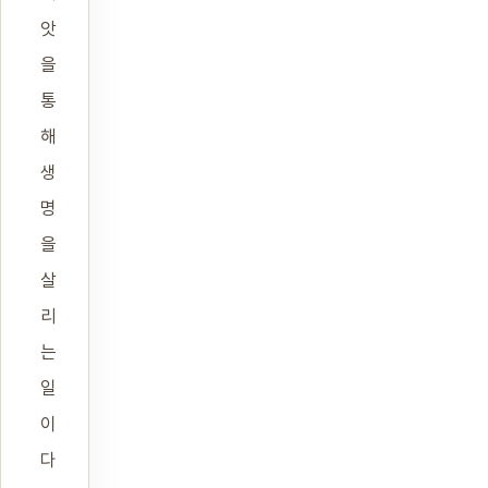
앗
을
통
해
생
명
을
살
리
는
일
이
다