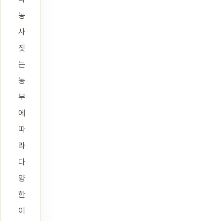
농
사
짓
는
농
부
에
따
라
다
양
한
이