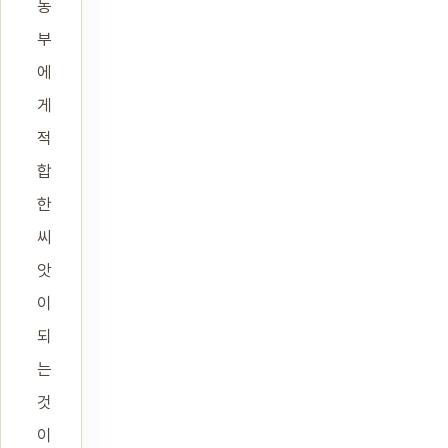
농
부
에
게
적
합
한
씨
앗
이
되
는
것
이