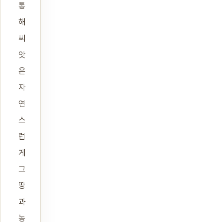
통
해
씨
앗
은
자
연
스
럽
게
그
땅
과
농