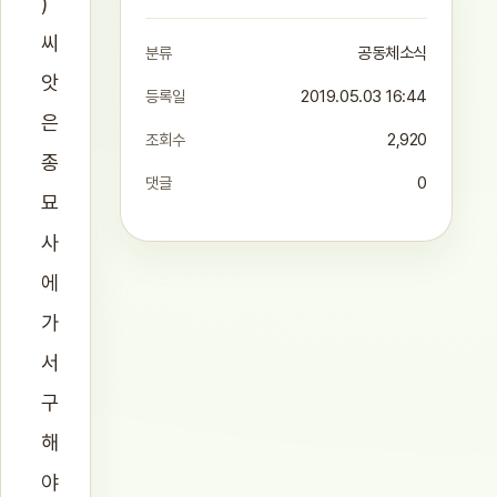
)
씨
분류
공동체소식
앗
등록일
2019.05.03 16:44
은
조회수
2,920
종
댓글
0
묘
사
에
가
서
구
해
야