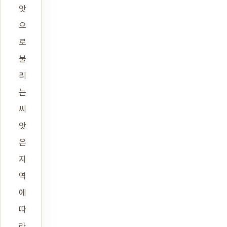
앗
으
로
불
리
는
씨
앗
은
지
역
에
따
라