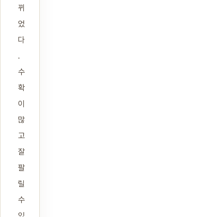
뀌
었
다
.
수
확
이
많
고
잘
팔
릴
수
있