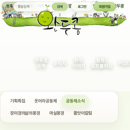
통합검색
지역의 작은 이야기를 다정하게 엮어 보여주는 완두콩
완주 마을 소식지
검색
로그인
회원가입
완두콩
완주
활동/
소식지
커뮤
소개
이야기
포트폴리오
기획특집
웃어라공동체
공동체소식
장미경의삶의풍경
마실풍경
품앗이칼럼