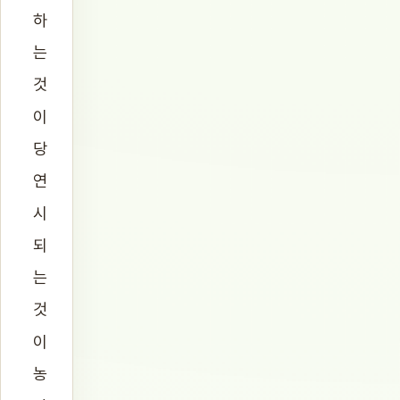
하
는
것
이
당
연
시
되
는
것
이
농