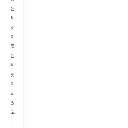
는
씨
앗
이
좋
은
씨
앗
이
되
었
고
,