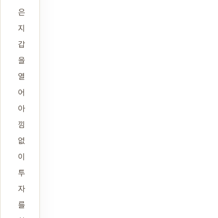
은
지
갑
을
열
어
아
낌
없
이
투
자
를