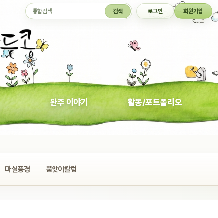
통합검색
검색
로그인
회원가입
완주 이야기
활동/포트폴리오
마실풍경
품앗이칼럼