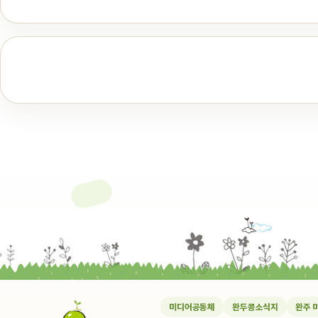
미디어공동체
완두콩소식지
완주 