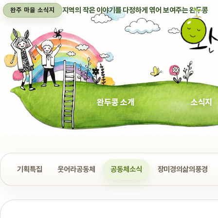
지역의 작은 이야기를 다정하게 엮어 보여주는 완두콩
완주 마을 소식지
완두콩 소개
소식지
기획특집
웃어라공동체
공동체소식
장미경의삶의풍경