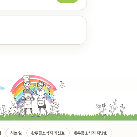
개
하는 일
완두콩소식지 최신호
완두콩소식지 지난호