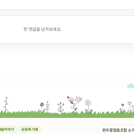
첫 댓글을 남겨보세요.
마을이야기
공동체 기록
완두콩협동조합 소