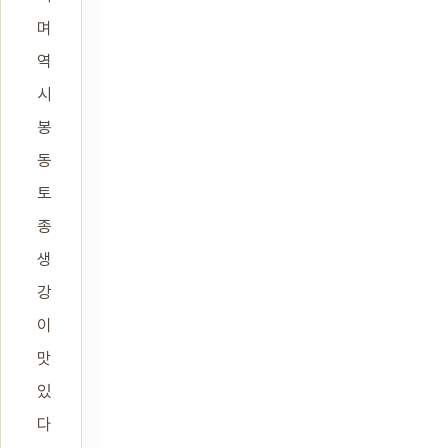
며
역
시
봉
동
토
종
생
강
이
맛
있
다