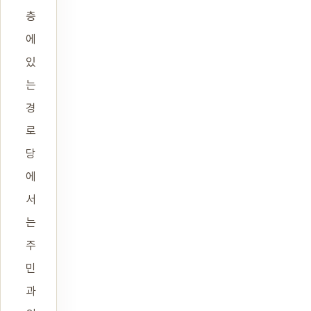
층
에
있
는
경
로
당
에
서
는
주
민
과