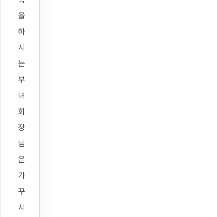
을
하
시
는
부
녀
회
장
님
은
가
꾸
시