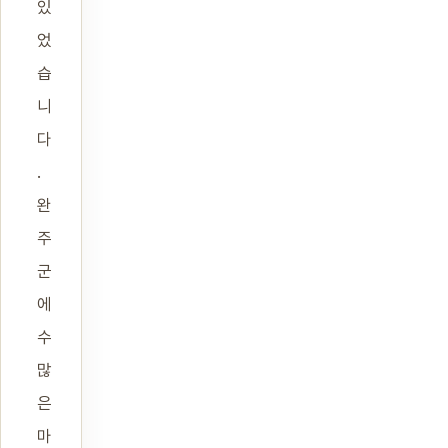
있
었
습
니
다
.
완
주
군
에
수
많
은
마