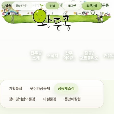
통합검색
지역의 작은 이야기를 다정하게 엮어 보여주는 완두콩
완주 마을 소식지
검색
로그인
회원가입
완두콩
완주
활동/
소식지
커뮤
소개
이야기
포트폴리오
기획특집
웃어라공동체
공동체소식
장미경의삶의풍경
마실풍경
품앗이칼럼