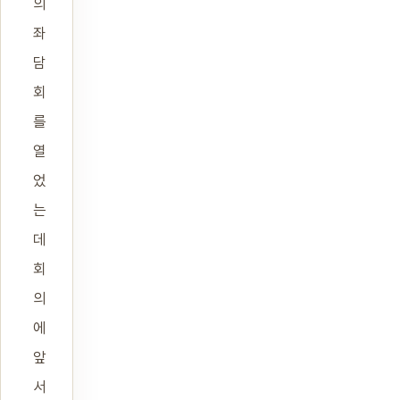
의
좌
담
회
를
열
었
는
데
회
의
에
앞
서