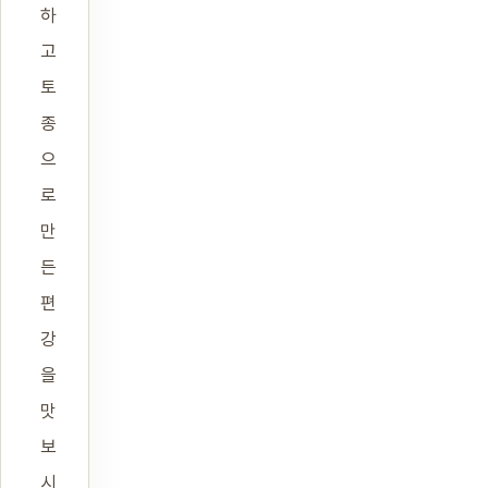
하
고
토
종
으
로
만
든
편
강
을
맛
보
시