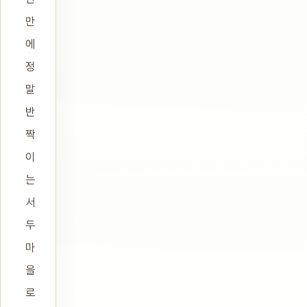
만
에
정
말
반
짝
이
는
서
두
마
을
로