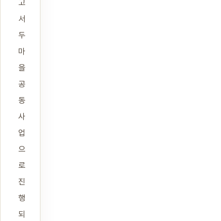
고
서
두
마
을
공
동
사
업
으
로
진
행
되