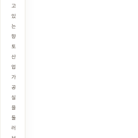
고
있
는
향
토
산
업
가
공
실
을
둘
러