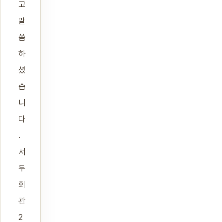
고
말
씀
하
셨
습
니
다
.
서
두
회
관
2