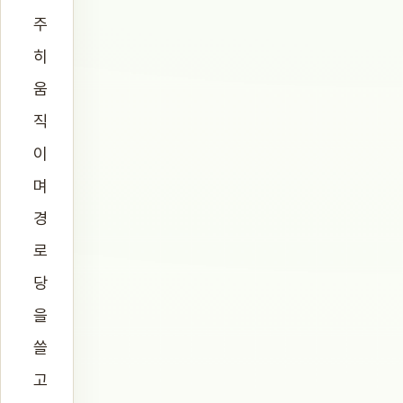
주
히
움
직
이
며
경
로
당
을
쓸
고