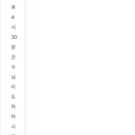
후
4
시
30
분
군
수
님
이
도
착
하
시