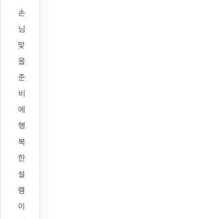
손
님
맞
을
준
비
에
행
복
한
설
렘
이