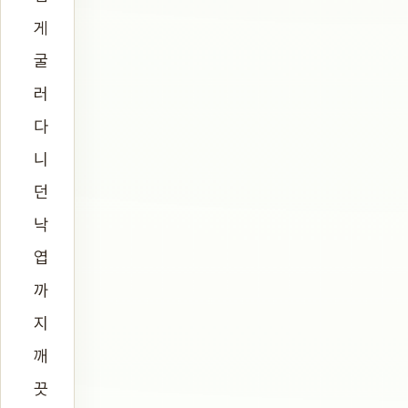
게
굴
러
다
니
던
낙
엽
까
지
깨
끗