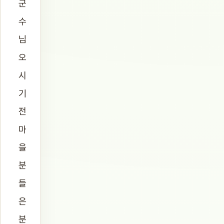
군
수
님
오
시
기
전
마
을
분
들
은
분