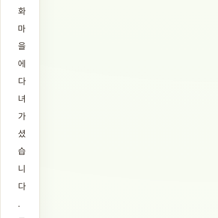
화
마
을
에
다
녀
가
셨
습
니
다
.