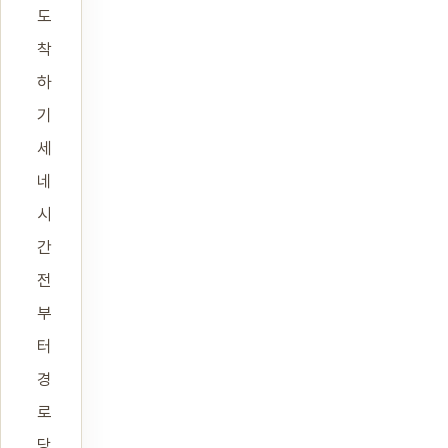
도
착
하
기
세
네
시
간
전
부
터
경
로
당