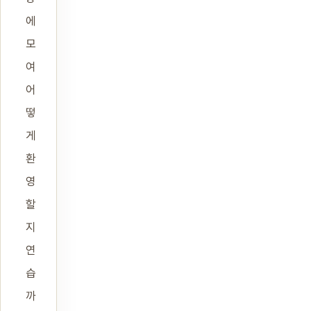
에
모
여
어
떻
게
환
영
할
지
연
습
까