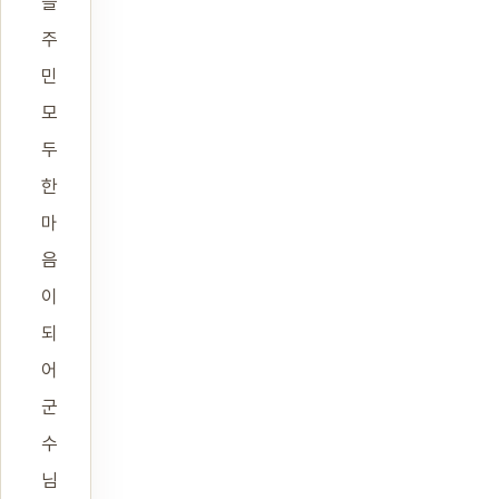
을
주
민
모
두
한
마
음
이
되
어
군
수
님