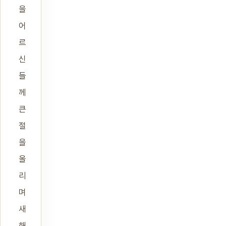
을
어
르
신
들
께
큰
절
을
올
리
며
새
해