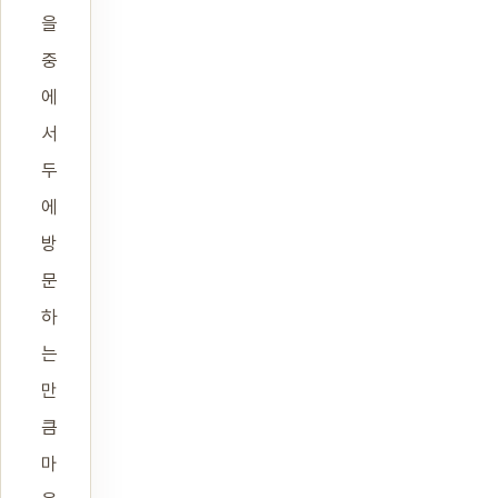
을
중
에
서
두
에
방
문
하
는
만
큼
마