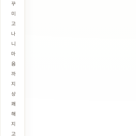
꾸
미
고
나
니
마
음
까
지
상
쾌
해
지
고