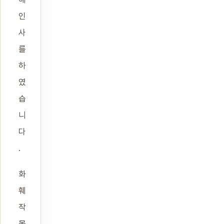
인
사
를
하
였
습
니
다
.
화
훼
작
목