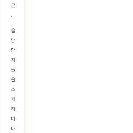
군
.
읍
담
당
자
들
을
소
개
하
며
마