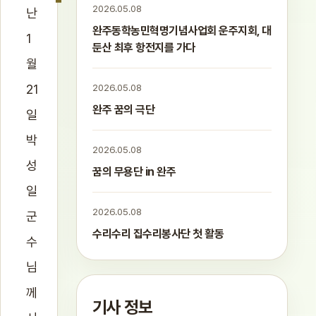
2026.05.08
난
완주동학농민혁명기념사업회 운주지회, 대
1
둔산 최후 항전지를 가다
월
21
2026.05.08
완주 꿈의 극단
일
박
2026.05.08
성
꿈의 무용단 in 완주
일
2026.05.08
군
수리수리 집수리봉사단 첫 활동
수
님
께
기사 정보