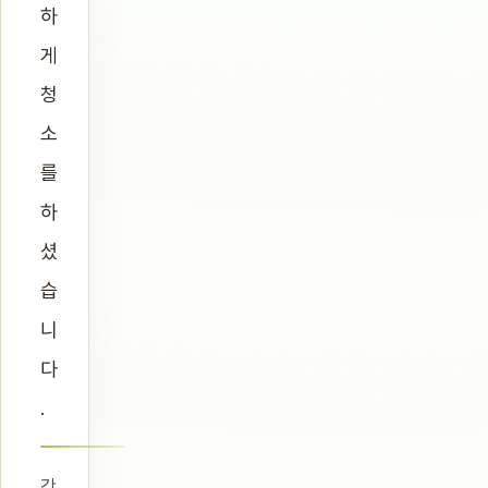
하
게
청
소
를
하
셨
습
니
다
.
간