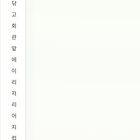
닦
고
회
관
앞
에
이
리
저
리
어
지
럽