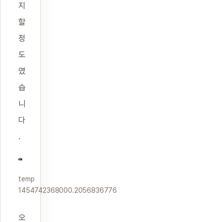
지
할
정
도
였
습
니
다
.
temp
1454742368000.2056836776
오