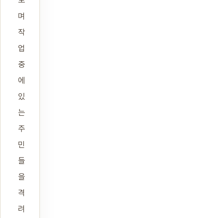
보
며
작
업
중
에
있
는
주
민
들
을
격
려