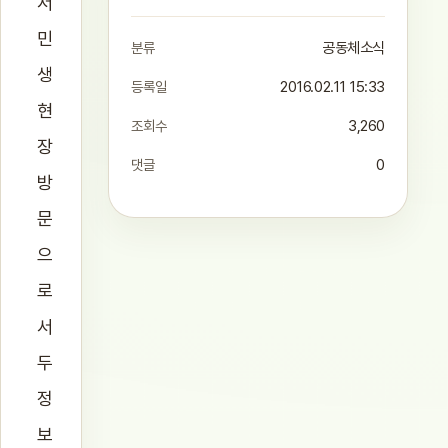
서
민
분류
공동체소식
생
등록일
2016.02.11 15:33
현
조회수
3,260
장
댓글
0
방
문
으
로
서
두
정
보