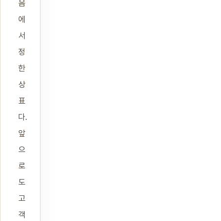
음
에
서
정
한
상
표
다.
앞
으
로
도
고
객