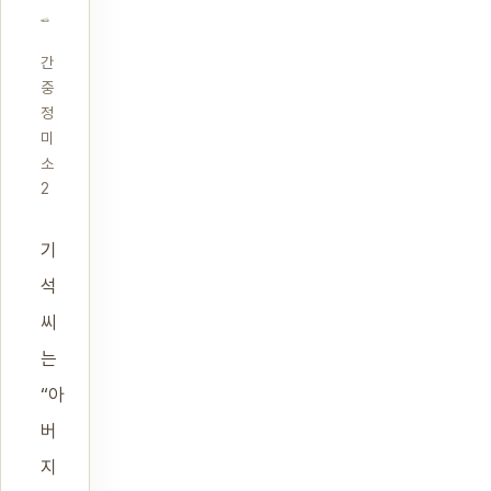
간
중
정
미
소
2
기
석
씨
는
“아
버
지