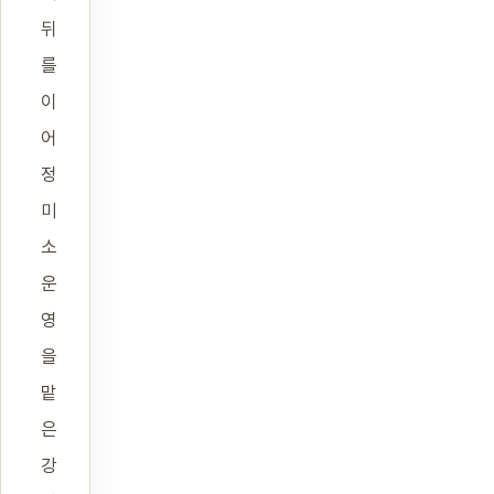
뒤
를
이
어
정
미
소
운
영
을
맡
은
강