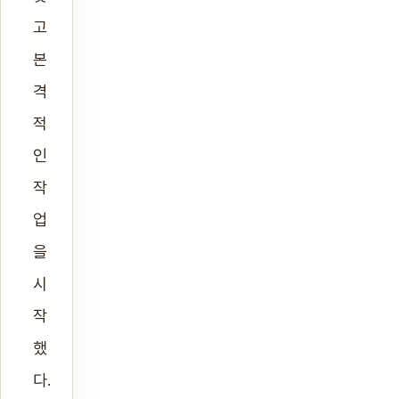
고
본
격
적
인
작
업
을
시
작
했
다.