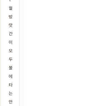
월
방
앗
간
이
모
두
불
에
타
는
안