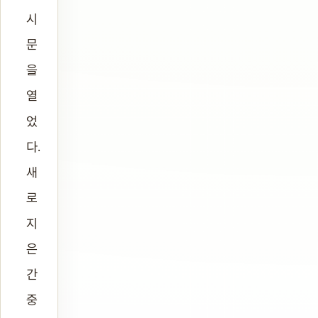
시
문
을
열
었
다.
새
로
지
은
간
중