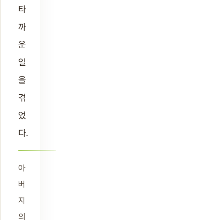
타
까
운
일
을
겪
었
다.
아
버
지
의