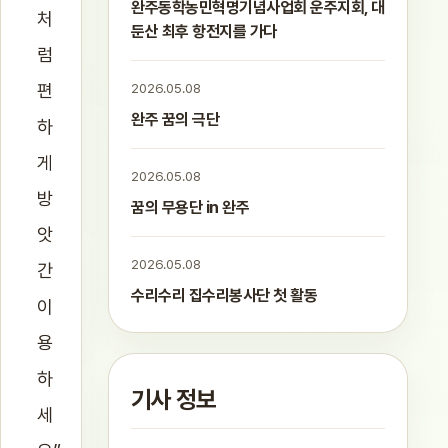
완주동학농민혁명기념사업회 운주지회, 대
처
둔산 최후 항전지를 가다
럼
편
2026.05.08
완주 꿈의 극단
하
게
2026.05.08
방
꿈의 무용단 in 완주
앗
2026.05.08
간
수리수리 집수리봉사단 첫 활동
이
용
하
기사 정보
세