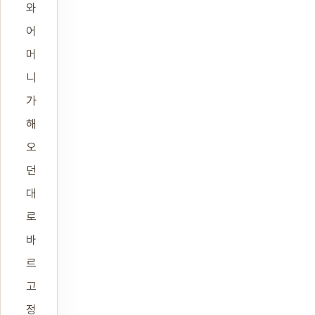
와
어
머
니
가
해
오
던
대
로
바
르
고
정