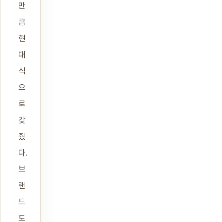
만
큼
현
대
식
으
로
갖
췄
다.
브
랜
드
도