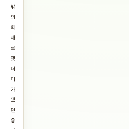
밖
의
화
재
로
잿
더
미
가
됐
던
용