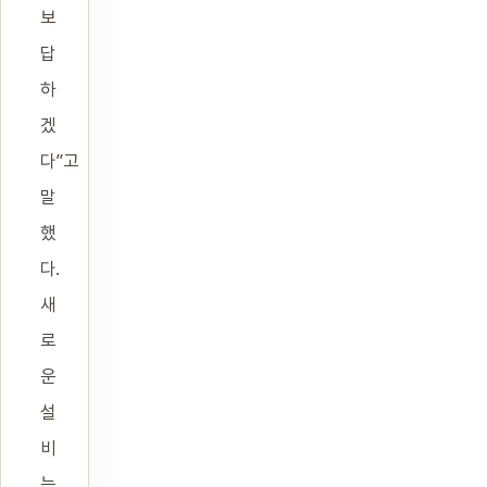
보
답
하
겠
다”고
말
했
다.
새
로
운
설
비
는