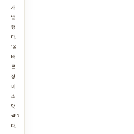
개
발
했
다.
‘올
바
른
정
미
소
맛
쌀’이
다.