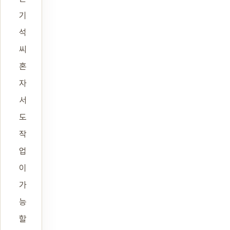
기
석
씨
혼
자
서
도
작
업
이
가
능
할