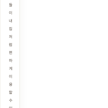
들
이
내
집
처
럼
편
하
게
이
용
할
수