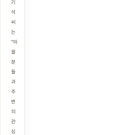
기
석
씨
는
“마
을
분
들
과
주
변
의
관
심