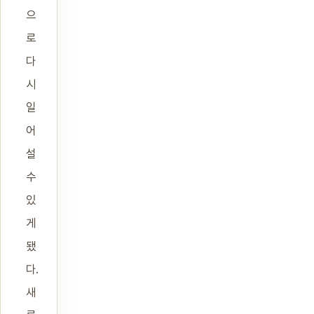
으
로
다
시
일
어
설
수
있
게
됐
다.
새