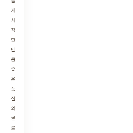
롭
게
시
작
한
만
큼
좋
은
품
질
의
쌀
로