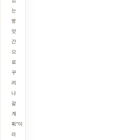
있
는
방
앗
간
으
로
꾸
려
나
갈
계
획”이
라