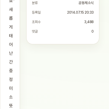
요”
분류
공동체소식
새
등록일
2014.07.15 20:33
롭
조회수
3,488
게
댓글
0
태
어
난
간
중
정
미
소
뜻