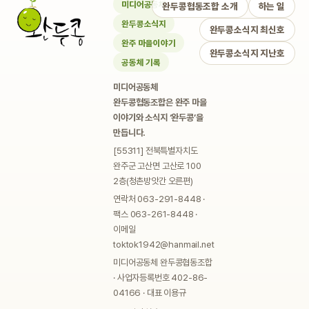
미디어공동체
완두콩협동조합 소개
하는 일
완두콩소식지
완두콩소식지 최신호
완주 마을이야기
완두콩소식지 지난호
공동체 기록
미디어공동체
완두콩협동조합은 완주 마을
이야기와 소식지 ‘완두콩’을
만듭니다.
[55311] 전북특별자치도
완주군 고산면 고산로 100
2층(청촌방앗간 오른편)
연락처 063-291-8448 ·
팩스 063-261-8448 ·
이메일
toktok1942@hanmail.net
미디어공동체 완두콩협동조합
· 사업자등록번호 402-86-
04166 · 대표 이용규