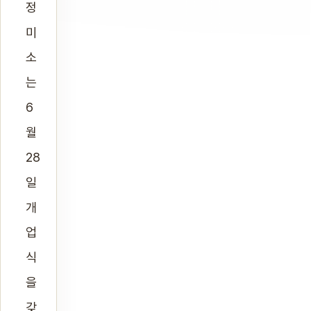
정
미
소
는
6
월
28
일
개
업
식
을
갖