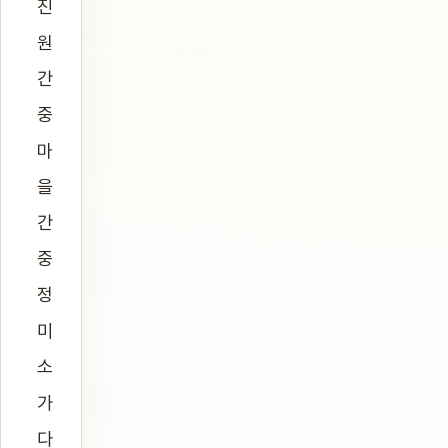
진
원
간
중
마
을
간
중
정
미
소
가
다