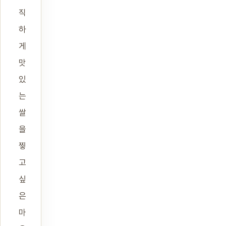
직
하
게
맛
있
는
쌀
을
찧
고
싶
은
마