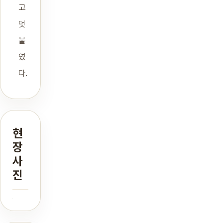
고
덧
붙
였
다.
현
장
사
진