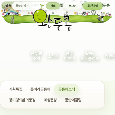
통합검색
지역의 작은 이야기를 다정하게 엮어 보여주는 완두콩
완주 마을 소식지
검색
로그인
회원가입
완두콩
완주
활동/
소식지
커뮤
소개
이야기
포트폴리오
기획특집
웃어라공동체
공동체소식
장미경의삶의풍경
마실풍경
품앗이칼럼