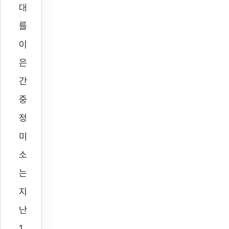
대
를
이
은
간
중
정
미
소
는
지
난
1