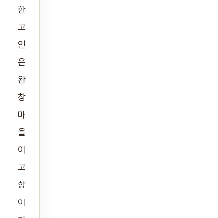
한
고
인
은
완
창
마
을
이
고
향
이