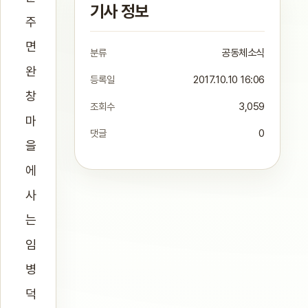
기사 정보
주
면
분류
공동체소식
완
등록일
2017.10.10 16:06
창
조회수
3,059
마
댓글
0
을
에
사
는
임
병
덕