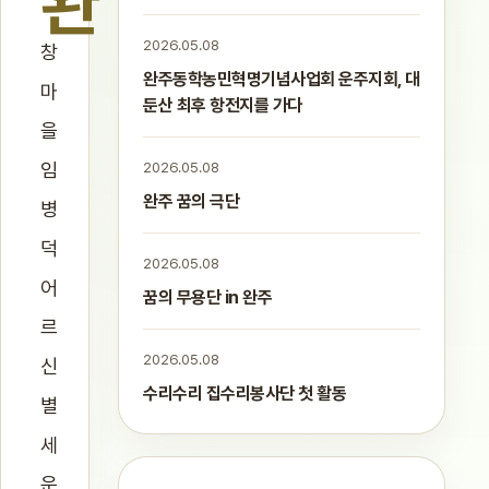
완
2026.05.08
창
완주동학농민혁명기념사업회 운주지회, 대
마
둔산 최후 항전지를 가다
을
임
2026.05.08
완주 꿈의 극단
병
덕
2026.05.08
어
꿈의 무용단 in 완주
르
2026.05.08
신
수리수리 집수리봉사단 첫 활동
별
세
운