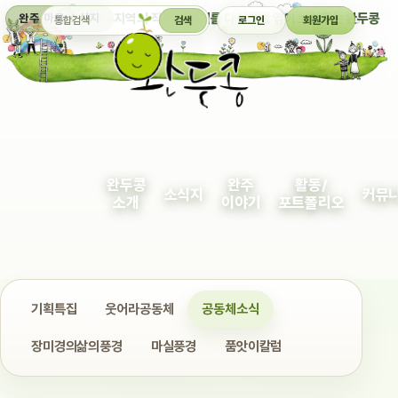
통합검색
지역의 작은 이야기를 다정하게 엮어 보여주는 완두콩
완주 마을 소식지
검색
로그인
회원가입
완두콩
완주
활동/
소식지
커뮤
소개
이야기
포트폴리오
기획특집
웃어라공동체
공동체소식
장미경의삶의풍경
마실풍경
품앗이칼럼