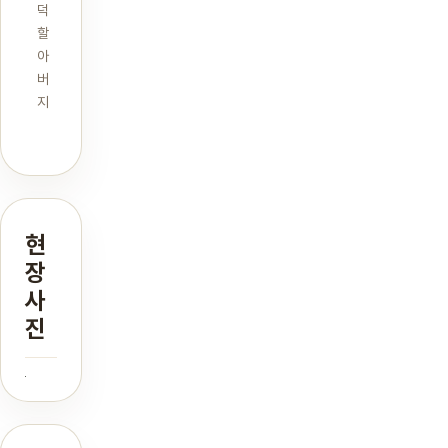
덕
할
아
버
지
현
장
사
진