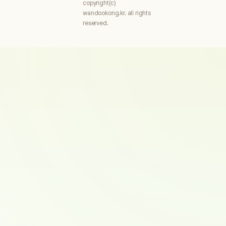
copyright(c)
wandookong.kr. all rights
reserved.