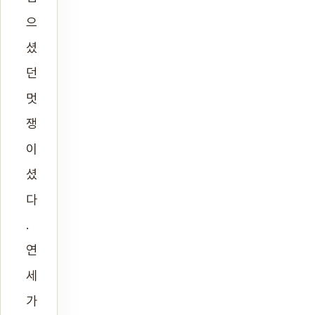
으
셨
던
멋
쟁
이
셨
다
.
연
세
가