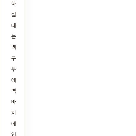
하
실
때
는
백
구
두
에
백
바
지
에
입