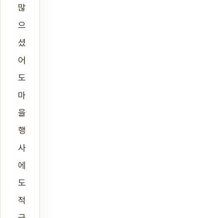
많
으
셨
어
도
마
을
행
사
에
도
적
극