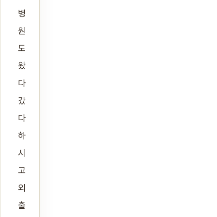
병
원
도
왔
다
갔
다
하
시
고
외
출