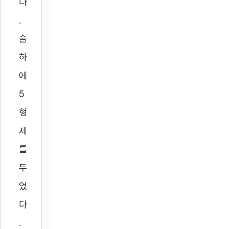
다
.
슬
하
에
5
형
제
를
두
었
다
.