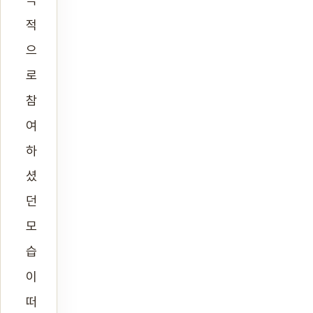
적
으
로
참
여
하
셨
던
모
습
이
떠