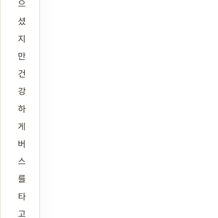
으
셨
지
만
건
강
하
게
버
스
를
타
고