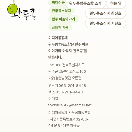
미디어공동체
완두콩협동조합 소개
하는 일
완두콩소식지
완두콩소식지 최신호
완주 마을이야기
완두콩소식지 지난호
공동체 기록
미디어공동체
완두콩협동조합은 완주 마을
이야기와 소식지 ‘완두콩’을
만듭니다.
[55311] 전북특별자치도
완주군 고산면 고산로 100
2층(청촌방앗간 오른편)
연락처 063-291-8448 ·
팩스 063-261-8448 ·
이메일
toktok1942@hanmail.net
미디어공동체 완두콩협동조합
· 사업자등록번호 402-86-
04166 · 대표 이용규