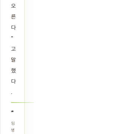
오
른
다
"
고
말
했
다
.
임
병