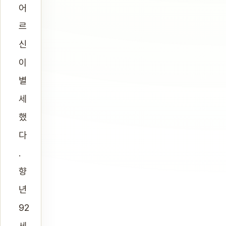
어
르
신
이
별
세
했
다
.
향
년
92
세