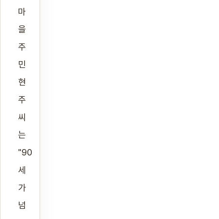
마
을
주
민
현
주
씨
는
"90
세
가
넘