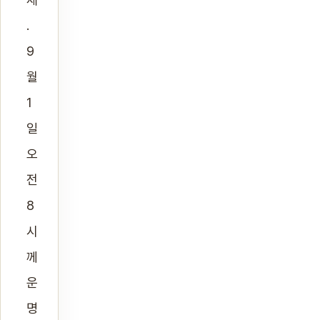
.
9
월
1
일
오
전
8
시
께
운
명