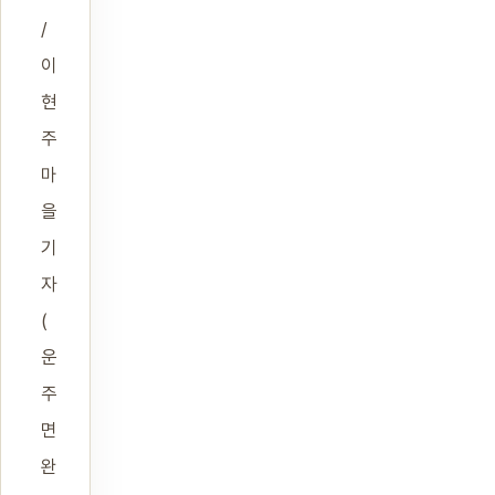
/
이
현
주
마
을
기
자
(
운
주
면
완