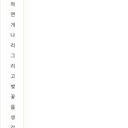
하
면
개
나
리
그
리
고
벚
꽃
을
생
각