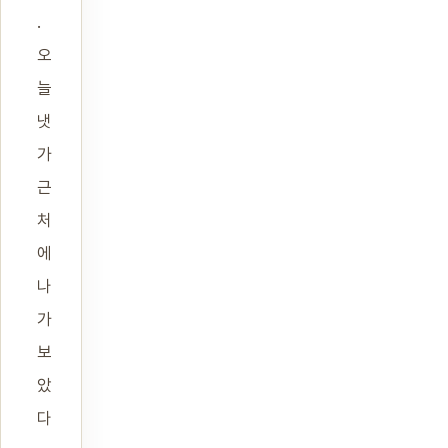
.
오
늘
냇
가
근
처
에
나
가
보
았
다