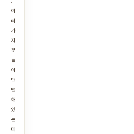
.
여
러
가
지
꽃
들
이
만
발
해
있
는
데