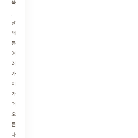
쑥
,
달
래
등
여
러
가
지
가
떠
오
른
다