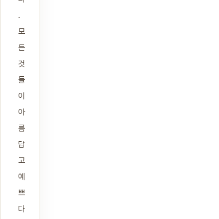
.
모
든
것
들
이
아
름
답
고
예
쁘
다