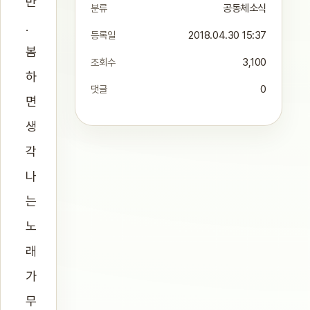
반
분류
공동체소식
.
등록일
2018.04.30 15:37
봄
조회수
3,100
하
댓글
0
면
생
각
나
는
노
래
가
무