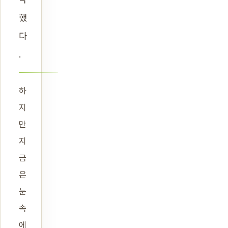
했
다
.
하
지
만
지
금
은
눈
속
에