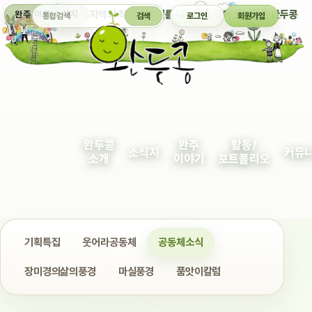
통합검색
지역의 작은 이야기를 다정하게 엮어 보여주는 완두콩
완주 마을 소식지
검색
로그인
회원가입
완두콩
완주
활동/
소식지
커뮤
소개
이야기
포트폴리오
기획특집
웃어라공동체
공동체소식
장미경의삶의풍경
마실풍경
품앗이칼럼