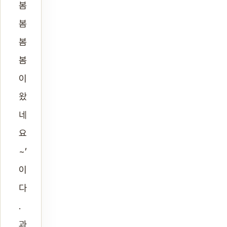
봄
봄
봄
봄
이
왔
네
요
~’
이
다
.
과