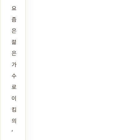
요
즘
은
젊
은
가
수
로
이
킴
의
‘