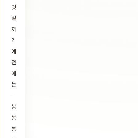
엇
일
까
?
예
전
에
는
‘
봄
봄
봄