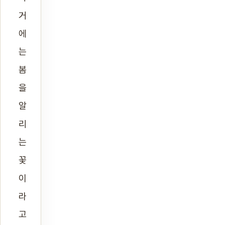
거
에
는
봄
을
알
리
는
꽃
이
라
고