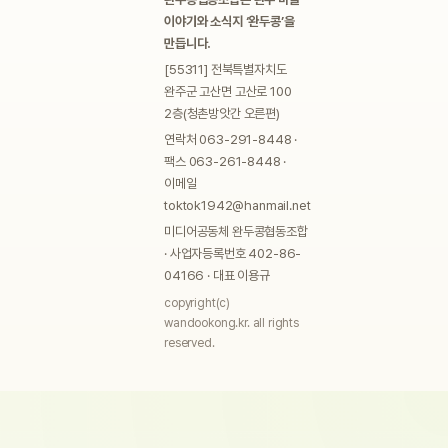
이야기와 소식지 ‘완두콩’을
만듭니다.
[55311] 전북특별자치도
완주군 고산면 고산로 100
2층(청촌방앗간 오른편)
연락처 063-291-8448 ·
팩스 063-261-8448 ·
이메일
toktok1942@hanmail.net
미디어공동체 완두콩협동조합
· 사업자등록번호 402-86-
04166 · 대표 이용규
copyright(c)
wandookong.kr. all rights
reserved.