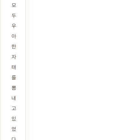
모
두
우
아
한
자
태
를
뽐
내
고
있
었
다