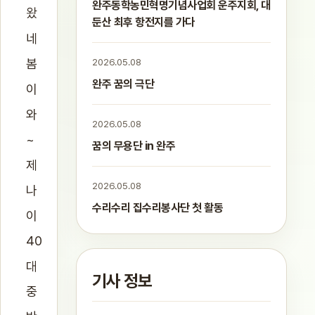
완주동학농민혁명기념사업회 운주지회, 대
왔
둔산 최후 항전지를 가다
네
봄
2026.05.08
완주 꿈의 극단
이
와
2026.05.08
~
꿈의 무용단 in 완주
제
2026.05.08
나
수리수리 집수리봉사단 첫 활동
이
40
대
기사 정보
중