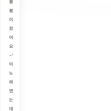
봄
봄
이
왔
어
요
~’
이
노
래
였
는
데