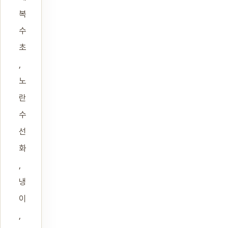
복
수
초
,
노
란
수
선
화
,
냉
이
,