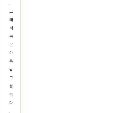
.
그
래
서
봄
은
아
름
답
고
설
렌
다
.