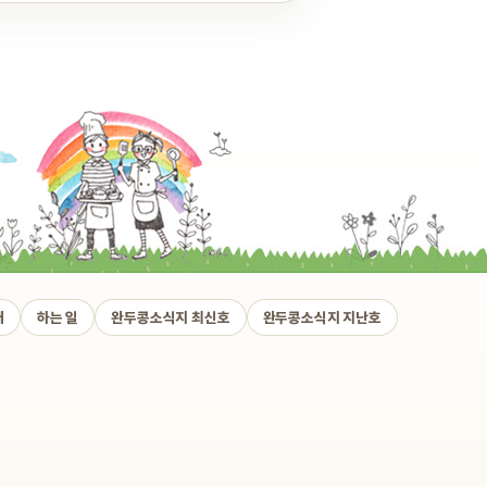
개
하는 일
완두콩소식지 최신호
완두콩소식지 지난호