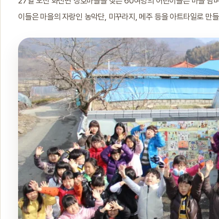
27일 오전 화산면 상호마을을 찾은 60여명의 어린이들은 마을 담
이들은 마을의 자랑인 농악단, 미꾸라지, 메주 등을 아트타일로 만