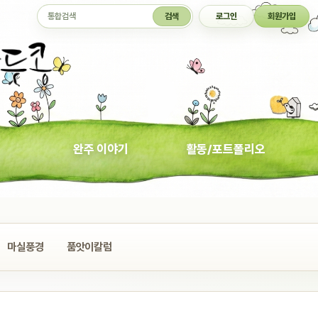
통합검색
검색
로그인
회원가입
완주 이야기
활동/포트폴리오
마실풍경
품앗이칼럼