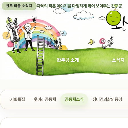
지역의 작은 이야기를 다정하게 엮어 보여주는 완두콩
완주 마을 소식지
완두콩 소개
소식지
기획특집
웃어라공동체
공동체소식
장미경의삶의풍경