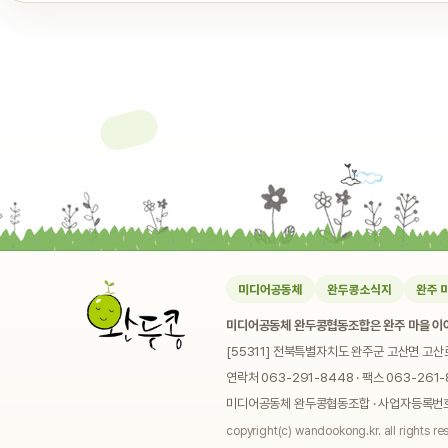
미디어공동체
완두콩소식지
완주 
미디어공동체 완두콩협동조합은 완주 마을 이야
[55311] 전북특별자치도 완주군 고산면 고산
연락처 063-291-8448 · 팩스 063-261-8
미디어공동체 완두콩협동조합 · 사업자등록번호 4
copyright(c) wandookong.kr. all rights re