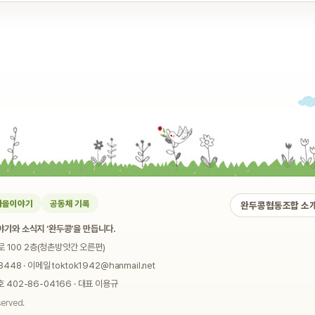
마을이야기
공동체 기록
완두콩협동조합 소
기와 소식지 ‘완두콩’을 만듭니다.
로 100 2층(청촌방앗간 오른편)
448 · 이메일 toktok1942@hanmail.net
02-86-04166 · 대표 이용규
served.