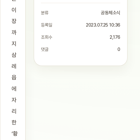
이
분류
공동체소식
장
등록일
2023.07.25 10:36
까
조회수
2,176
지
댓글
0
삼
례
읍
에
자
리
한
‘황