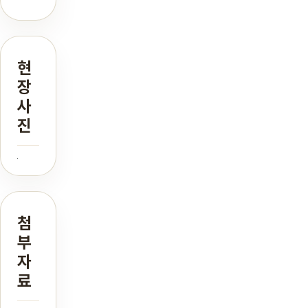
현
장
사
진
첨
부
자
료