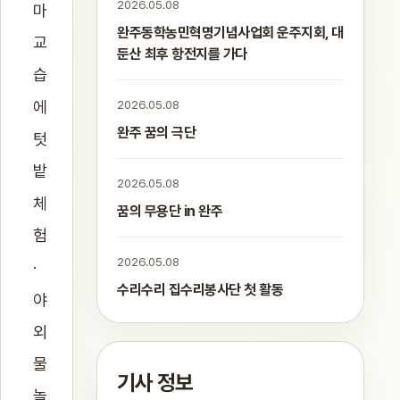
2026.05.08
마
완주동학농민혁명기념사업회 운주지회, 대
교
둔산 최후 항전지를 가다
습
에
2026.05.08
완주 꿈의 극단
텃
밭
2026.05.08
체
꿈의 무용단 in 완주
험
2026.05.08
·
수리수리 집수리봉사단 첫 활동
야
외
물
기사 정보
놀