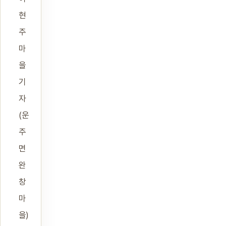
현
주
마
을
기
자
(운
주
면
완
창
마
을)