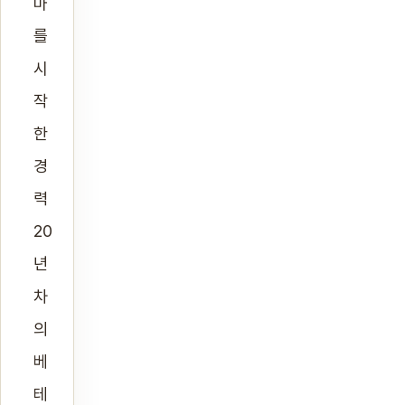
마
를
시
작
한
경
력
20
년
차
의
베
테