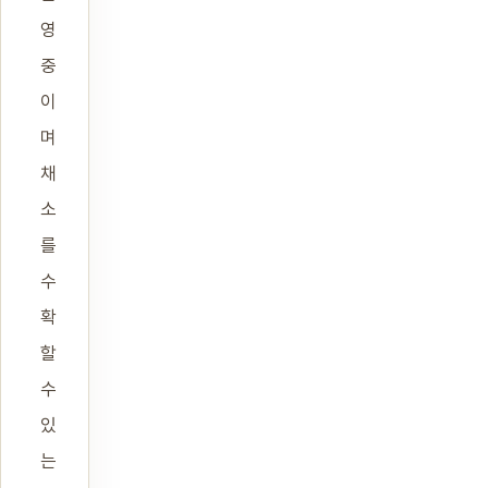
영
중
이
며
채
소
를
수
확
할
수
있
는