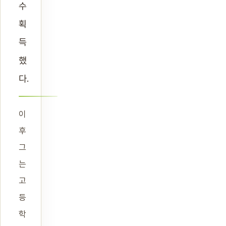
수
획
득
했
다.
이
후
그
는
고
등
학