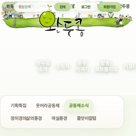
통합검색
지역의 작은 이야기를 다정하게 엮어 보여주는 완두콩
완주 마을 소식지
검색
로그인
회원가입
완두콩
완주
활동/
소식지
커뮤
소개
이야기
포트폴리오
기획특집
웃어라공동체
공동체소식
장미경의삶의풍경
마실풍경
품앗이칼럼