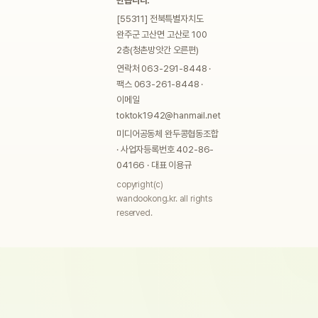
만듭니다.
[55311] 전북특별자치도
완주군 고산면 고산로 100
2층(청촌방앗간 오른편)
연락처 063-291-8448 ·
팩스 063-261-8448 ·
이메일
toktok1942@hanmail.net
미디어공동체 완두콩협동조합
· 사업자등록번호 402-86-
04166 · 대표 이용규
copyright(c)
wandookong.kr. all rights
reserved.