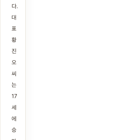
다.
대
표
황
진
오
씨
는
17
세
에
승