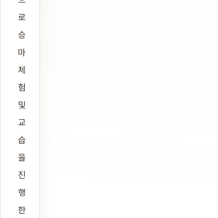
로
승
마
체
험
및
교
습
을
진
행
한