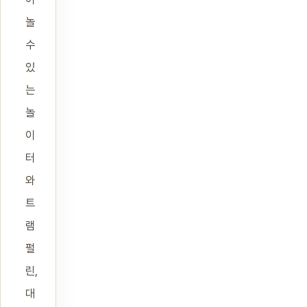
놀
수
있
는
놀
이
터
와
트
램
펄
린,
대