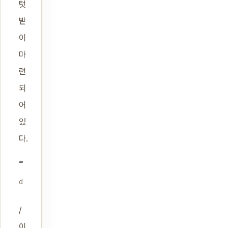
텃
밭
이
마
련
되
어
있
다.
d
/
이