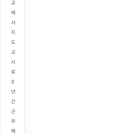
교
에
서
지
도
교
사
로
3
년
간
근
무
해