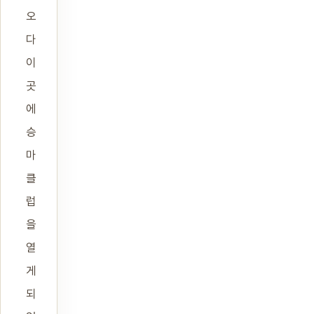
오
다
이
곳
에
승
마
클
럽
을
열
게
되