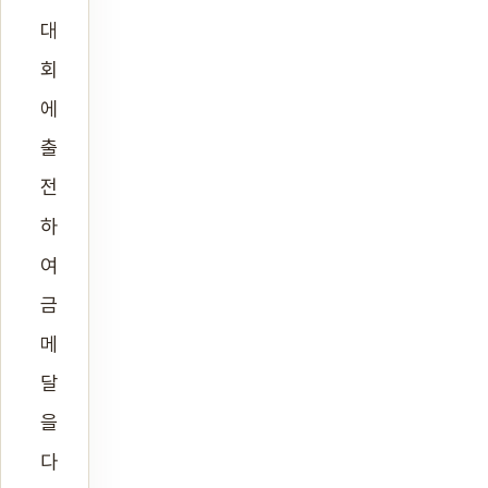
대
회
에
출
전
하
여
금
메
달
을
다