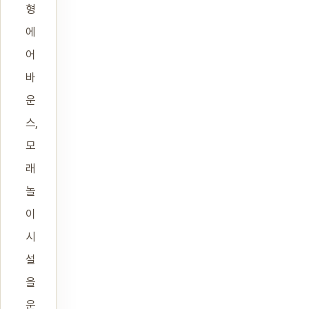
형
에
어
바
운
스,
모
래
놀
이
시
설
을
운