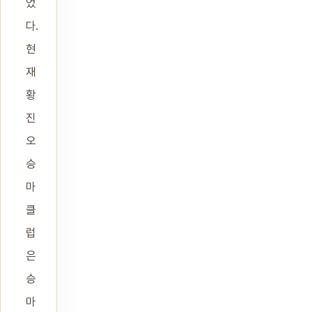
었
다.
현
재
황
진
오
승
마
클
럽
은
승
마