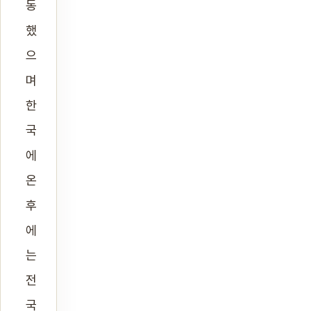
동
했
으
며
한
국
에
온
후
에
는
전
국