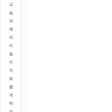
교
습
외
에
아
이
들
이
자
유
롭
게
뛰
어