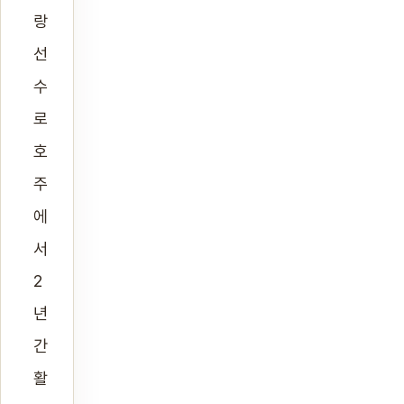
랑
선
수
로
호
주
에
서
2
년
간
활