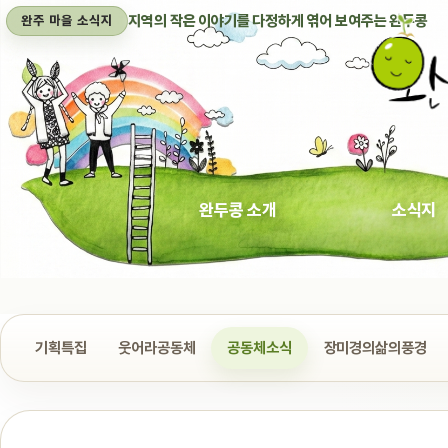
지역의 작은 이야기를 다정하게 엮어 보여주는 완두콩
완주 마을 소식지
완두콩 소개
소식지
기획특집
웃어라공동체
공동체소식
장미경의삶의풍경