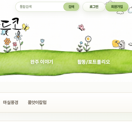
통합검색
검색
로그인
회원가입
완주 이야기
활동/포트폴리오
마실풍경
품앗이칼럼