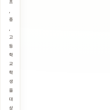
초
,
중
,
고
등
학
교
학
생
을
대
상