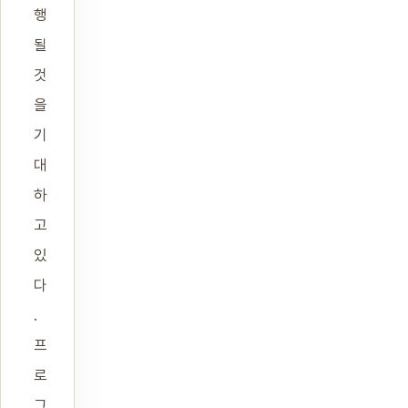
행
될
것
을
기
대
하
고
있
다
.
프
로
그