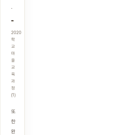
.
2020
학
교
마
을
교
육
과
정
(1)
또
한
완