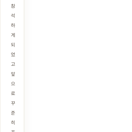
참
석
하
게
되
었
고
앞
으
로
꾸
준
히