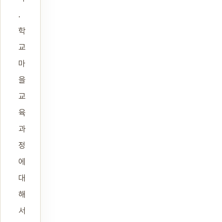
.
학
교
마
을
교
육
과
정
에
대
해
서