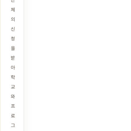
단
체
의
신
청
을
받
아
학
교
와
프
로
그