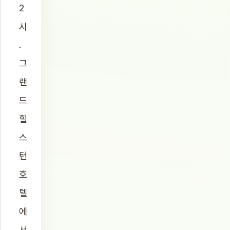
2
시
.
그
랜
드
힐
스
턴
호
텔
에
서