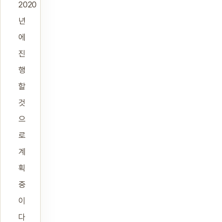
2020
년
에
진
행
할
것
으
로
계
획
중
이
다