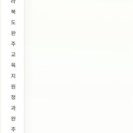
라
북
도
완
주
교
육
지
원
청
과
완
주