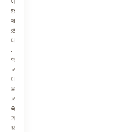
이
함
께
했
다
.
학
교
마
을
교
육
과
정