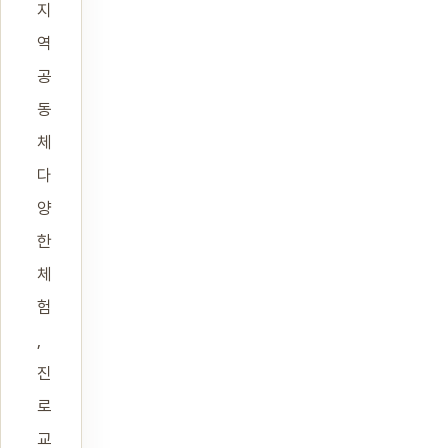
지
역
공
동
체
다
양
한
체
험
,
진
로
교