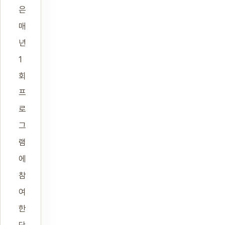
은
매
년
1
회
프
로
그
램
에
참
여
한