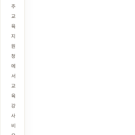
주
교
육
지
원
청
에
서
교
육
강
사
비