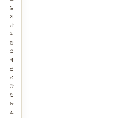
램
에
참
여
한
올
바
른
성
장
협
동
조