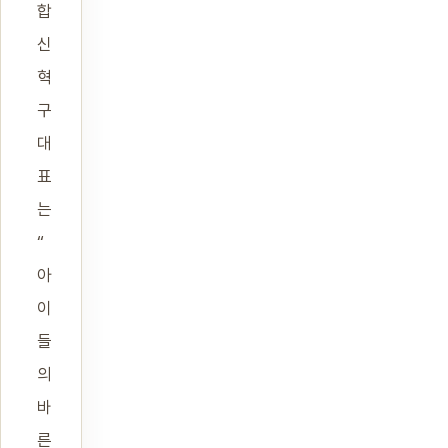
합
신
혁
구
대
표
는
“
아
이
들
의
바
른