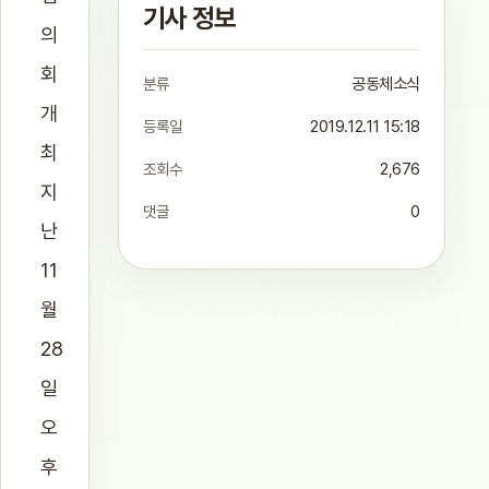
기사 정보
의
회
분류
공동체소식
개
등록일
2019.12.11 15:18
최
조회수
2,676
지
댓글
0
난
11
월
28
일
오
후