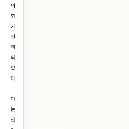
의
회
가
진
행
되
었
다
.
이
는
전