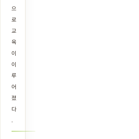
으
로
교
육
이
이
루
어
졌
다
.