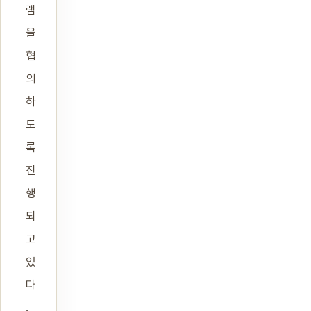
램
을
협
의
하
도
록
진
행
되
고
있
다
.