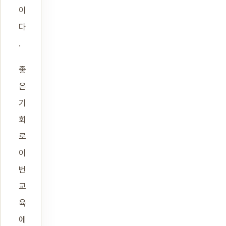
이
다
.
좋
은
기
회
로
이
번
교
육
에