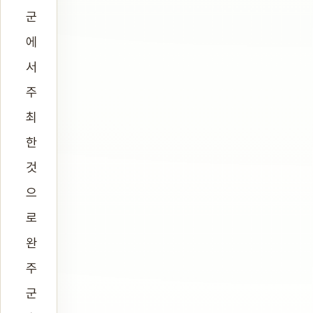
군
에
서
주
최
한
것
으
로
완
주
군