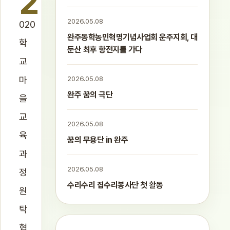
2
2026.05.08
020
완주동학농민혁명기념사업회 운주지회, 대
학
둔산 최후 항전지를 가다
교
마
2026.05.08
완주 꿈의 극단
을
교
2026.05.08
육
꿈의 무용단 in 완주
과
2026.05.08
정
수리수리 집수리봉사단 첫 활동
원
탁
협