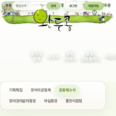
통합검색
지역의 작은 이야기를 다정하게 엮어 보여주는 완두콩
완주 마을 소식지
검색
로그인
회원가입
완두콩
완주
활동/
소식지
커뮤
소개
이야기
포트폴리오
기획특집
웃어라공동체
공동체소식
장미경의삶의풍경
마실풍경
품앗이칼럼