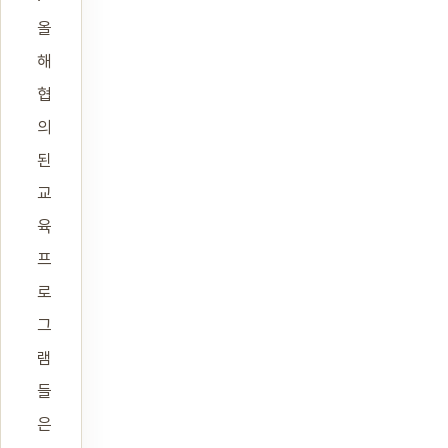
올
해
협
의
된
교
육
프
로
그
램
들
은