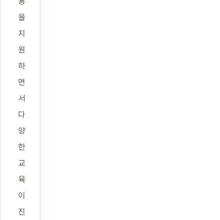
용
을
지
원
하
면
서
다
양
한
교
육
이
진