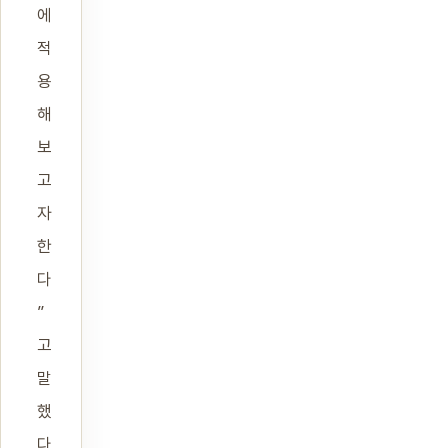
에
적
용
해
보
고
자
한
다
”
고
말
했
다