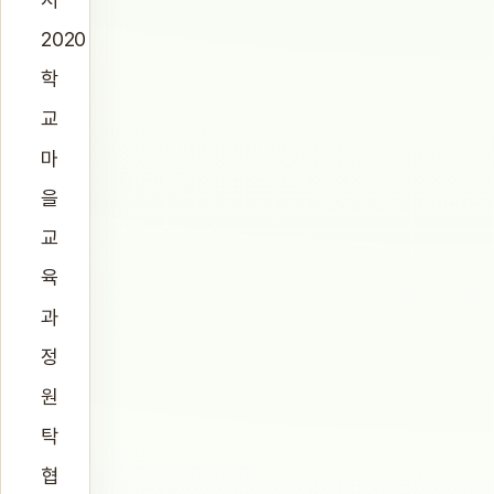
2020
학
교
마
을
교
육
과
정
원
탁
협