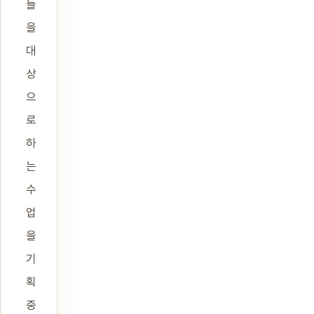
들
을
대
상
으
로
하
는
수
업
을
기
획
중