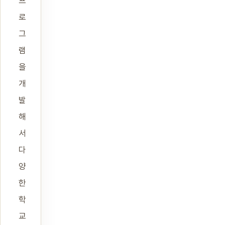
프
로
그
램
을
개
발
해
서
다
양
한
학
교