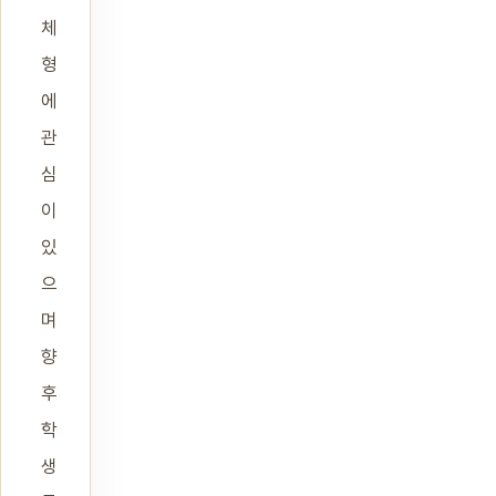
체
형
에
관
심
이
있
으
며
향
후
학
생