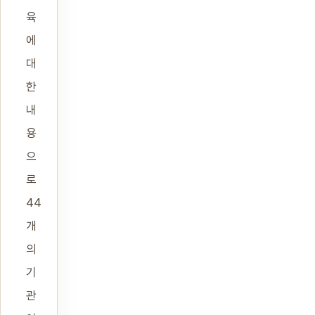
육
에
대
한
내
용
으
로
44
개
의
기
관