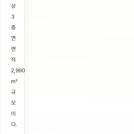
상
3
층
연
면
적
2,990
㎡
규
모
이
다.