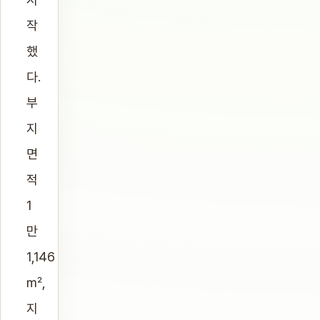
작
했
다.
부
지
면
적
1
만
1,146
㎡,
지