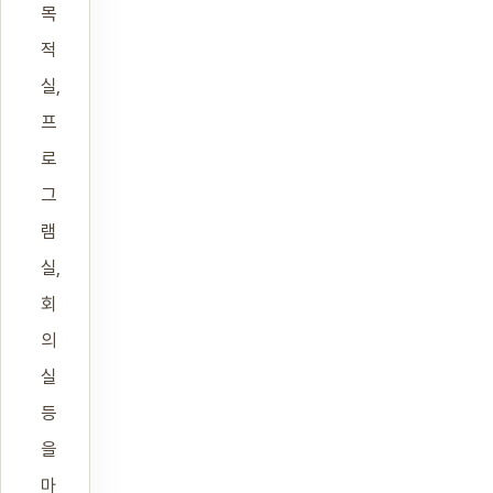
목
적
실,
프
로
그
램
실,
회
의
실
등
을
마