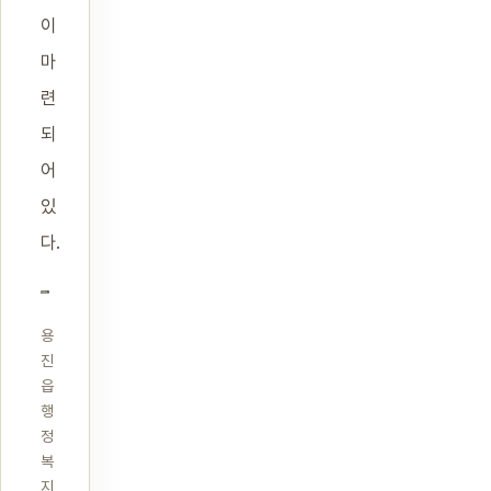
이
마
련
되
어
있
다.
용
진
읍
행
정
복
지