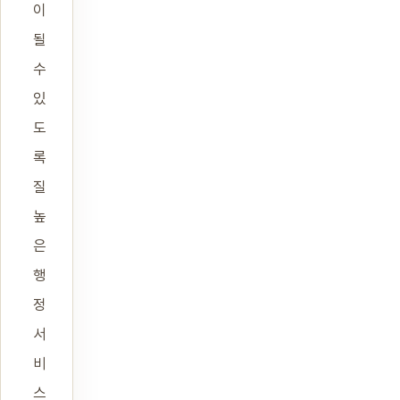
이
될
수
있
도
록
질
높
은
행
정
서
비
스