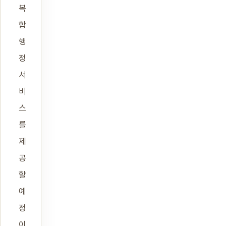
복
합
행
정
서
비
스
를
제
공
할
예
정
이