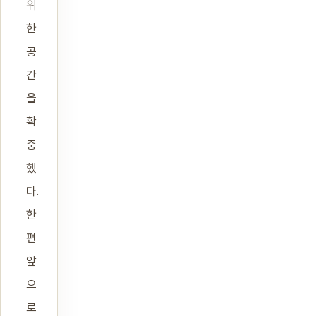
위
한
공
간
을
확
충
했
다.
한
편
앞
으
로