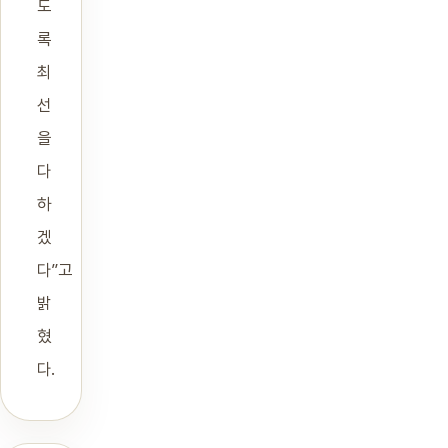
도
록
최
선
을
다
하
겠
다”고
밝
혔
다.