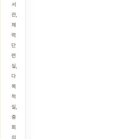
서
관,
체
력
단
련
실,
다
목
적
실,
중
회
의