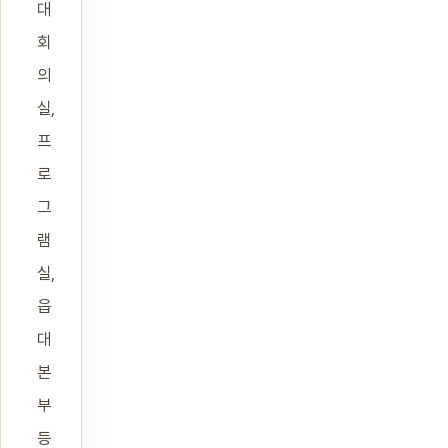
대
회
의
실,
프
로
그
램
실,
읍
대
본
부
등