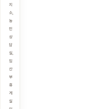
지
소,
농
민
상
담
실,
임
산
부
휴
게
실