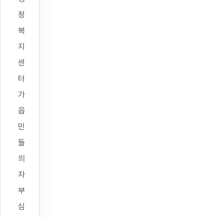
정
복
지
센
터
가
읍
민
들
의
자
부
심