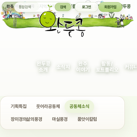
통합검색
지역의 작은 이야기를 다정하게 엮어 보여주는 완두콩
완주 마을 소식지
검색
로그인
회원가입
완두콩
완주
활동/
소식지
커뮤
소개
이야기
포트폴리오
기획특집
웃어라공동체
공동체소식
장미경의삶의풍경
마실풍경
품앗이칼럼