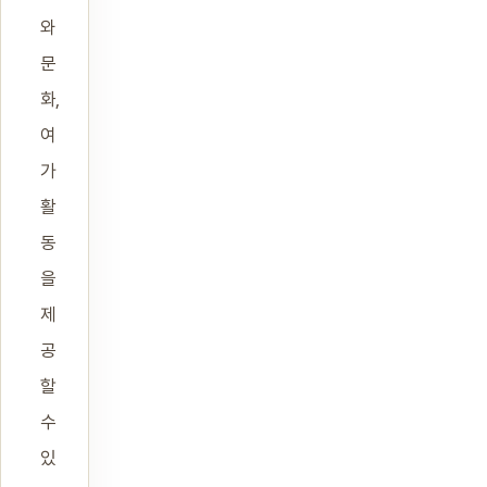
와
문
화,
여
가
활
동
을
제
공
할
수
있