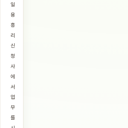
일
용
흥
리
신
청
사
에
서
업
무
를
시