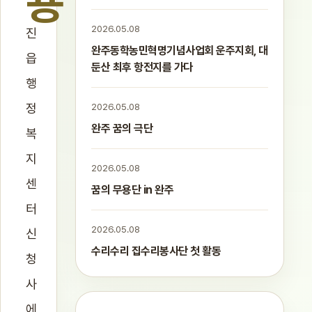
용
2026.05.08
진
완주동학농민혁명기념사업회 운주지회, 대
읍
둔산 최후 항전지를 가다
행
정
2026.05.08
완주 꿈의 극단
복
지
2026.05.08
센
꿈의 무용단 in 완주
터
2026.05.08
신
수리수리 집수리봉사단 첫 활동
청
사
에