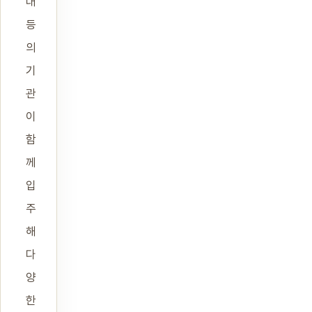
대
등
의
기
관
이
함
께
입
주
해
다
양
한