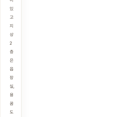
이
있
고
지
상
2
층
은
읍
장
실,
용
꿈
도