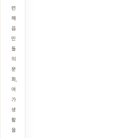
련
해
읍
민
들
의
문
화,
여
가
생
활
을