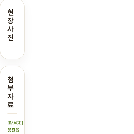
현
장
사
진
첨
부
자
료
[IMAGE]
용진읍