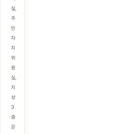
실,
주
민
자
치
위
원
실,
지
상
3
층
은