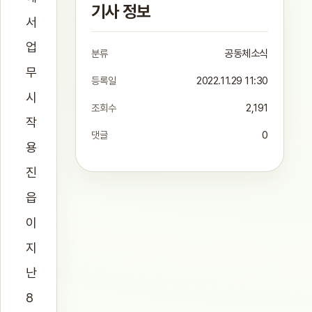
기사 정보
서
업
분류
공동체소식
무
등록일
2022.11.29 11:30
시
조회수
2,191
작
댓글
0
용
진
읍
이
지
난
8