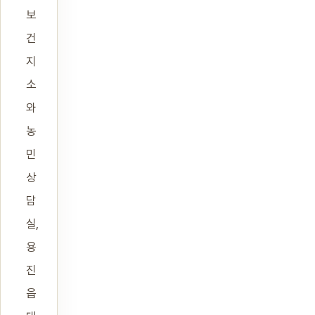
보
건
지
소
와
농
민
상
담
실,
용
진
읍