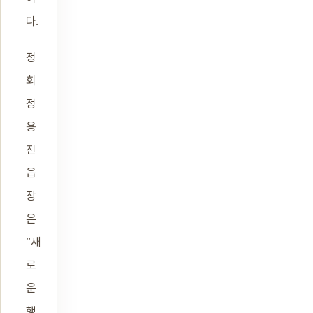
다.
정
회
정
용
진
읍
장
은
“새
로
운
행