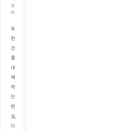
센
터
또
한
건
물
내
체
력
단
련
실,
다