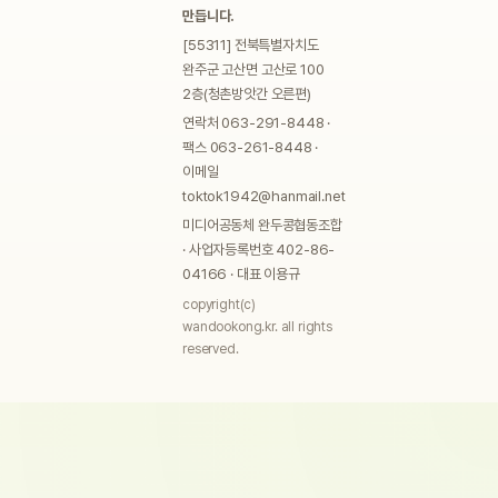
만듭니다.
[55311] 전북특별자치도
완주군 고산면 고산로 100
2층(청촌방앗간 오른편)
연락처 063-291-8448 ·
팩스 063-261-8448 ·
이메일
toktok1942@hanmail.net
미디어공동체 완두콩협동조합
· 사업자등록번호 402-86-
04166 · 대표 이용규
copyright(c)
wandookong.kr. all rights
reserved.