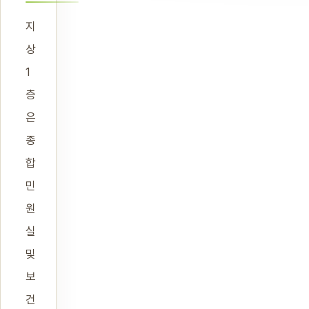
지
상
1
층
은
종
합
민
원
실
및
보
건