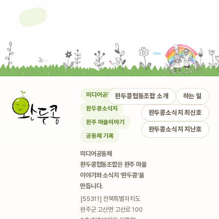
미디어공동체
완두콩협동조합 소개
하는 일
완두콩소식지
완두콩소식지 최신호
완주 마을이야기
완두콩소식지 지난호
공동체 기록
미디어공동체
완두콩협동조합은 완주 마을
이야기와 소식지 ‘완두콩’을
만듭니다.
[55311] 전북특별자치도
완주군 고산면 고산로 100