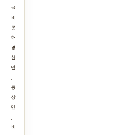
을
비
롯
해
경
천
면
,
동
상
면
,
비