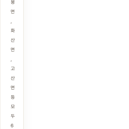
봉
면
,
화
산
면
,
고
산
면
등
모
두
6