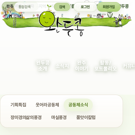
통합검색
지역의 작은 이야기를 다정하게 엮어 보여주는 완두콩
완주 마을 소식지
검색
로그인
회원가입
완두콩
완주
활동/
소식지
커뮤
소개
이야기
포트폴리오
기획특집
웃어라공동체
공동체소식
장미경의삶의풍경
마실풍경
품앗이칼럼