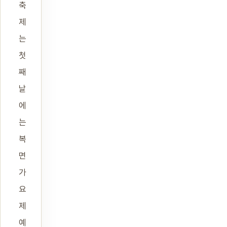
축
제
는
첫
째
날
에
는
복
면
가
요
제
예