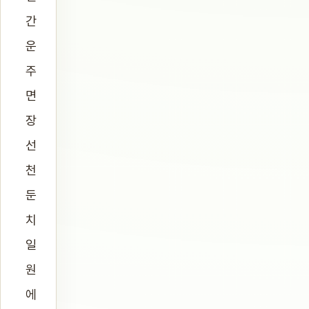
간
운
주
면
장
선
천
둔
치
일
원
에