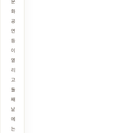
문
화
공
연
등
이
열
리
고
둘
째
날
에
는