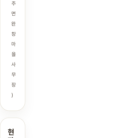
주
면
완
창
마
을
사
무
장
)
현