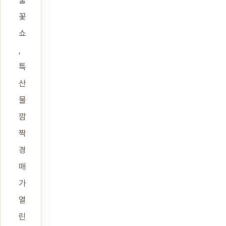
불
꽃
쇼
,
특
산
물
깜
짝
경
매
가
열
린