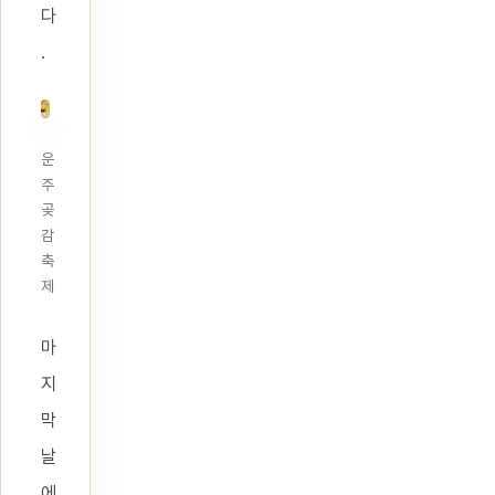
다
.
운
주
곶
감
축
제
마
지
막
날
에