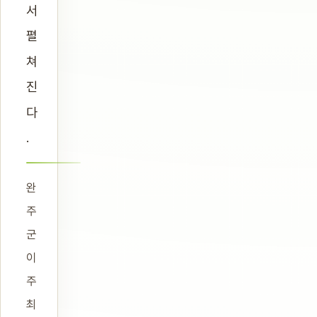
서
펼
쳐
진
다
.
완
주
군
이
주
최