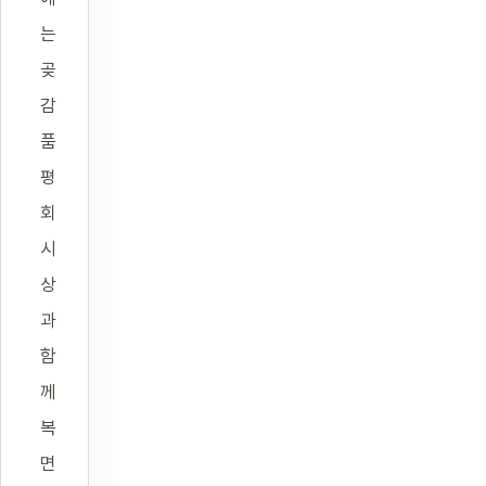
는
곶
감
품
평
회
시
상
과
함
께
복
면