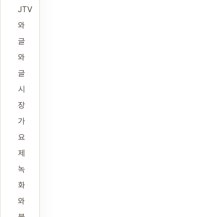
JTV
와
글
와
글
시
장
가
요
제
녹
화
와