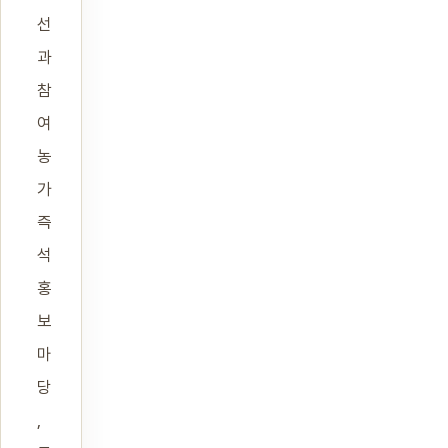
선
과
참
여
농
가
즉
석
홍
보
마
당
,