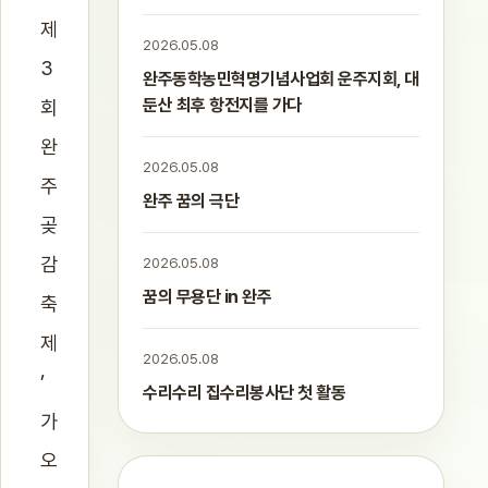
제
2026.05.08
3
완주동학농민혁명기념사업회 운주지회, 대
둔산 최후 항전지를 가다
회
완
2026.05.08
주
완주 꿈의 극단
곶
감
2026.05.08
꿈의 무용단 in 완주
축
제
2026.05.08
’
수리수리 집수리봉사단 첫 활동
가
오