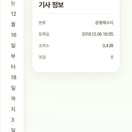
는
기사 정보
12
분류
공동체소식
월
등록일
2016.12.06 16:55
16
일
조회수
3,428
부
댓글
0
터
18
일
까
지
3
일