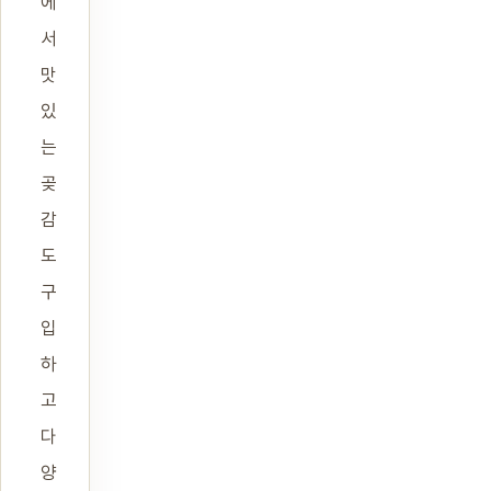
에
서
맛
있
는
곶
감
도
구
입
하
고
다
양