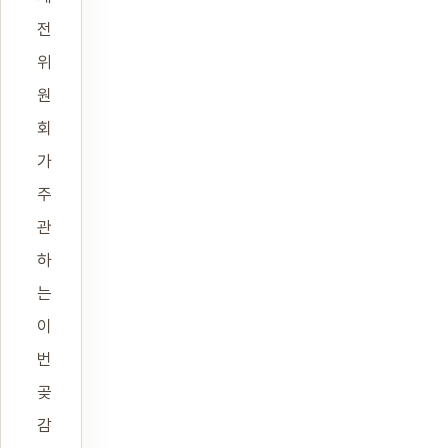
전
위
원
회
가
주
관
하
는
이
번
곶
감