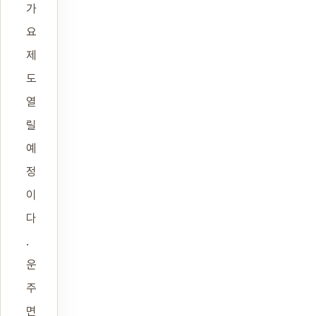
가
요
제
도
열
릴
예
정
이
다
.
운
주
면