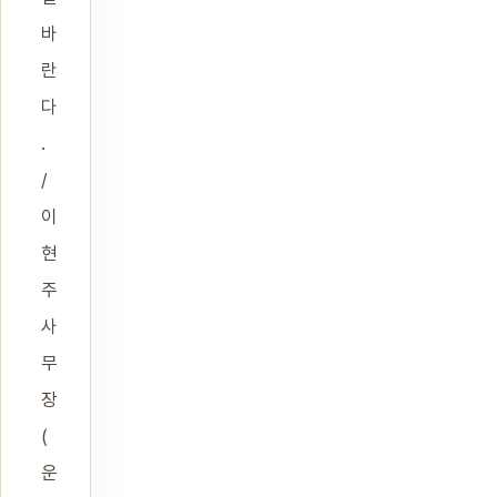
바
란
다
.
/
이
현
주
사
무
장
(
운