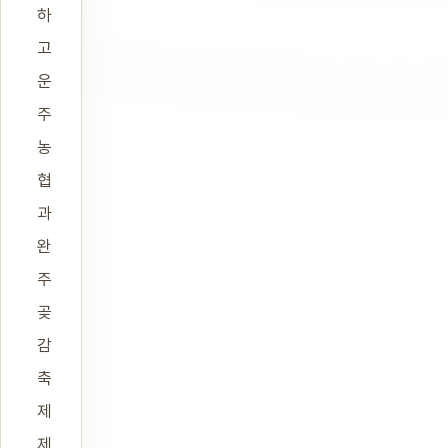
하
고
운
주
농
협
과
완
주
곶
감
축
제
제