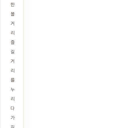
한
볼
거
리
즐
길
거
리
를
누
리
다
가
길