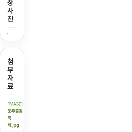
장
사
진
첨
부
자
료
[IMAGE]
운주곶감
축
제.jpg