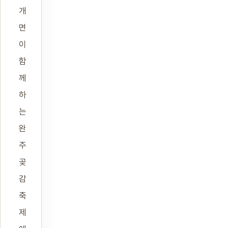
개
면
이
함
께
하
는
완
주
곶
감
축
제