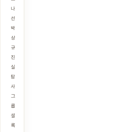
나
선
박
상
규
진
실
탐
사
그
룹
셜
록