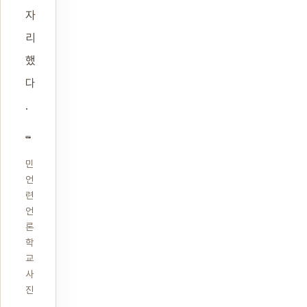
자
리
했
다
.
민
언
련
언
론
학
교
사
진