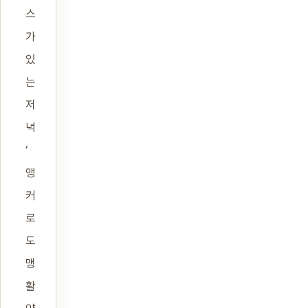
스
가
있
는
저
녁
’
앵
커
로
도
맹
활