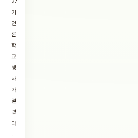
27
기
언
론
학
교
행
사
가
열
렸
다
.