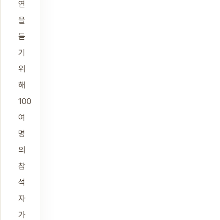
연
을
듣
기
위
해
100
여
명
의
참
석
자
가