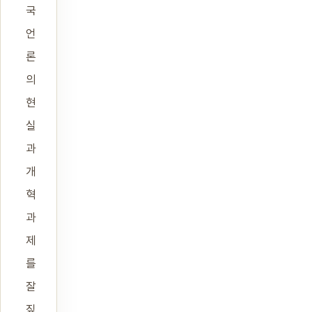
국
언
론
의
현
실
과
개
혁
과
제
를
잘
짚