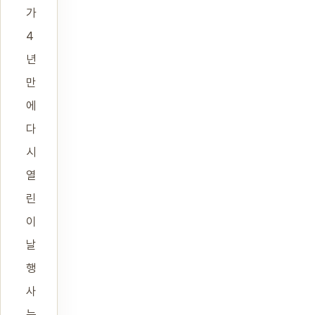
가
4
년
만
에
다
시
열
린
이
날
행
사
는