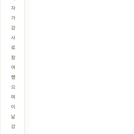
자
가
강
사
로
참
여
했
으
며
이
날
강