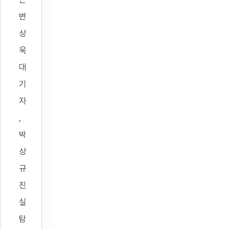
변
상
욱
대
기
자
,
박
상
규
진
실
탐