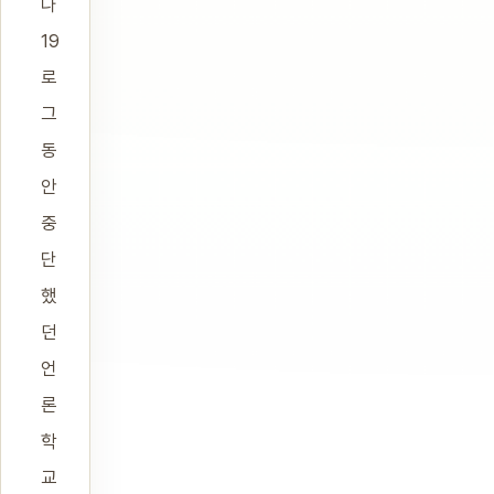
나
19
로
그
동
안
중
단
했
던
언
론
학
교