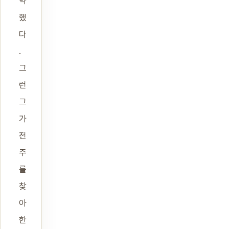
약
했
다
.
그
런
그
가
전
주
를
찾
아
한