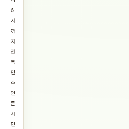
6
시
까
지
전
북
민
주
언
론
시
민