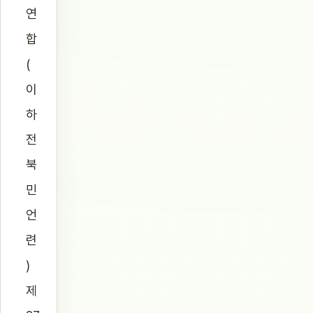
연
합
(
이
하
전
북
민
언
련
)
제