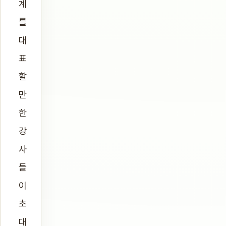
계
를
대
표
할
만
한
강
사
들
이
초
대