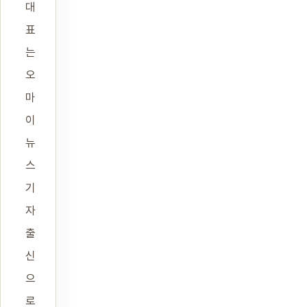
대
표
는
오
마
이
뉴
스
기
자
출
신
으
로