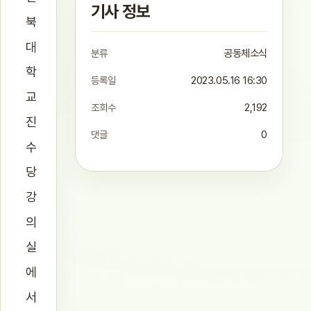
기사 정보
북
대
분류
공동체소식
학
등록일
2023.05.16 16:30
교
조회수
2,192
진
댓글
0
수
당
강
의
실
에
서