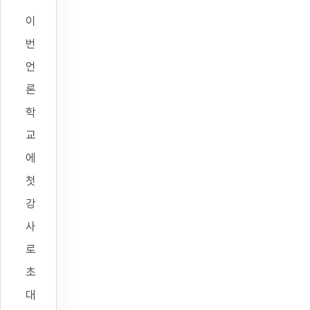
이
번
언
론
학
교
에
첫
강
사
로
초
대