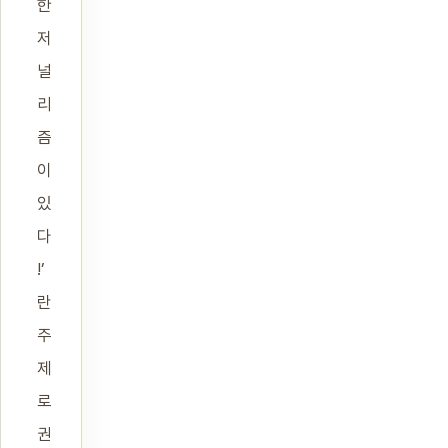
한
저
널
리
즘
이
있
다
!’
란
주
제
로
권