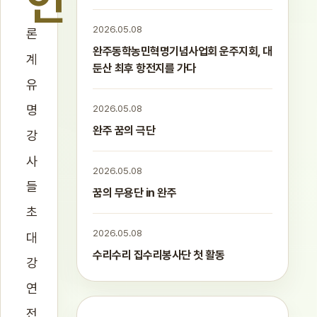
언
2026.05.08
론
완주동학농민혁명기념사업회 운주지회, 대
계
둔산 최후 항전지를 가다
유
명
2026.05.08
완주 꿈의 극단
강
사
2026.05.08
들
꿈의 무용단 in 완주
초
2026.05.08
대
수리수리 집수리봉사단 첫 활동
강
연
전