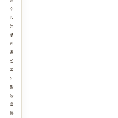
할
수
있
는
방
안
을
셜
록
의
활
동
을
통