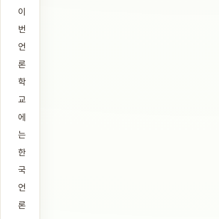
이
번
언
론
학
교
에
는
한
국
언
론