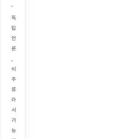
‘
독
립
언
론
,
비
주
류
라
서
가
능