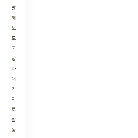
발
해
보
도
국
장
과
대
기
자
로
활
동