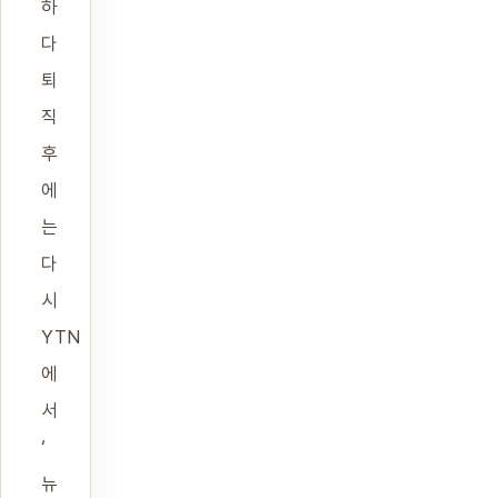
하
다
퇴
직
후
에
는
다
시
YTN
에
서
‘
뉴