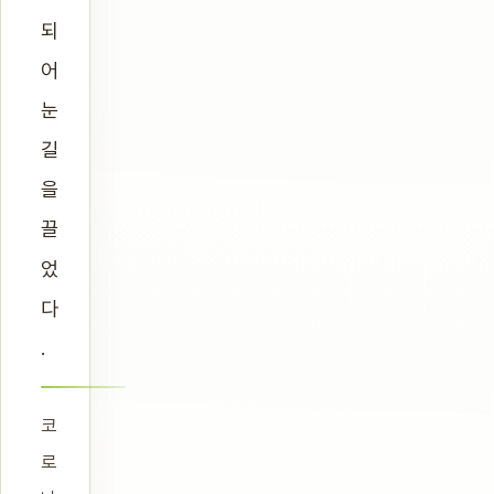
되
어
눈
길
을
끌
었
다
.
코
로