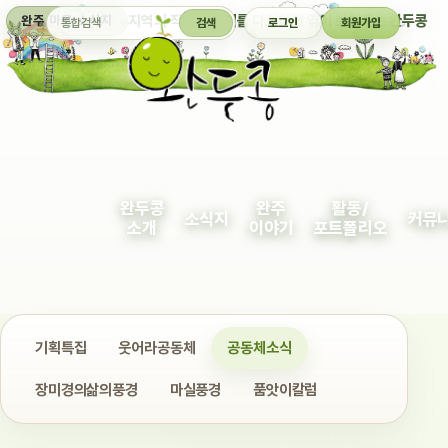
통합검색
지역의 작은 이야기를 다정하게 엮어 보여주는 완두콩
완주 마을 소식지
검색
로그인
회원가입
완두콩
완주
활동/
소식지
커뮤
소개
이야기
포트폴리오
기획특집
웃어라공동체
공동체소식
장미경의삶의풍경
마실풍경
품앗이칼럼