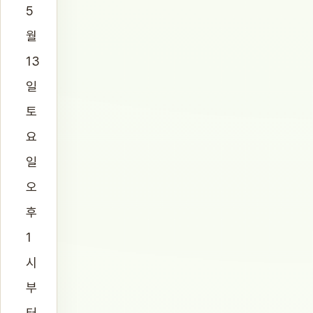
5
월
13
일
토
요
일
오
후
1
시
부
터