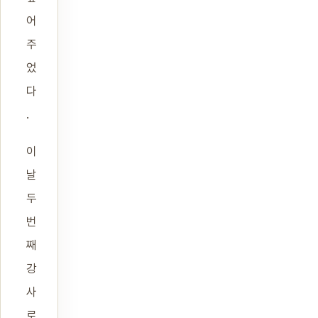
어
주
었
다
.
이
날
두
번
째
강
사
로