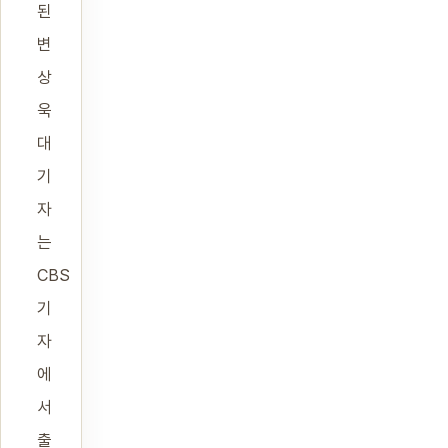
된
변
상
욱
대
기
자
는
CBS
기
자
에
서
출