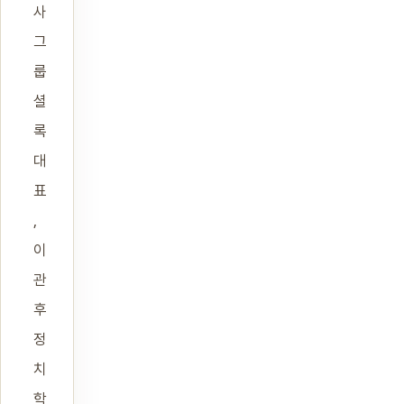
사
그
룹
셜
록
대
표
,
이
관
후
정
치
학