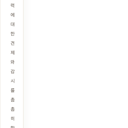
력
에
대
한
견
제
와
감
시
를
촘
촘
히