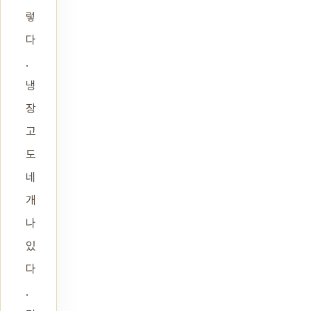
렇
다
.
냉
장
고
도
네
개
나
있
다
.