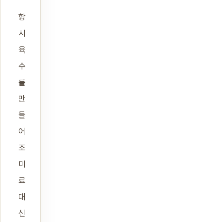
항
시
육
수
를
만
들
어
조
미
료
대
신