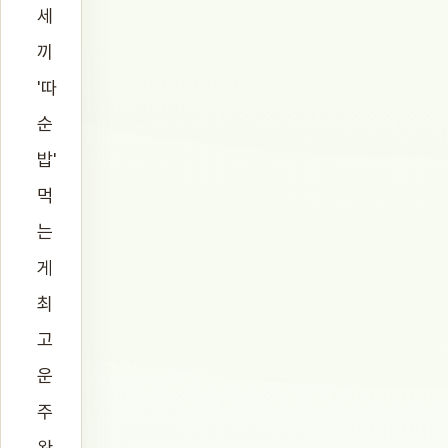
세
끼
'따
순
밥'
먹
는
게
최
고
운
주
완