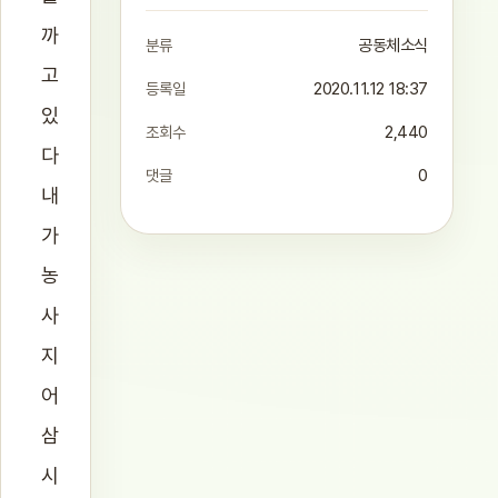
까
분류
공동체소식
고
등록일
2020.11.12 18:37
있
조회수
2,440
다
댓글
0
내
가
농
사
지
어
삼
시