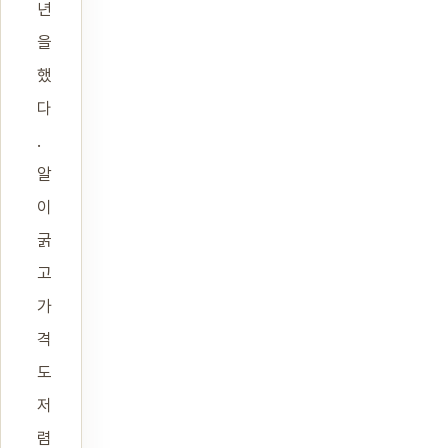
년
을
했
다
.
알
이
굵
고
가
격
도
저
렴