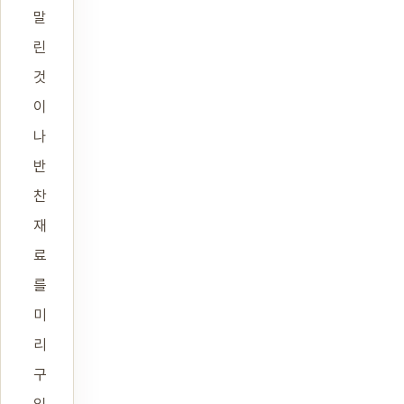
말
린
것
이
나
반
찬
재
료
를
미
리
구
입