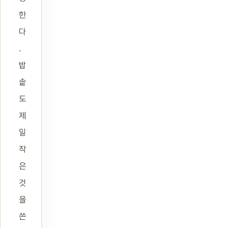
한
다
.
밥
솥
도
제
일
작
은
것
을
쓴