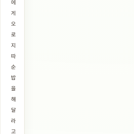
에
게
오
로
지
따
순
밥
을
해
달
라
고