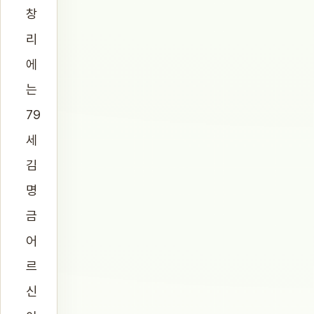
창
리
에
는
79
세
김
명
금
어
르
신