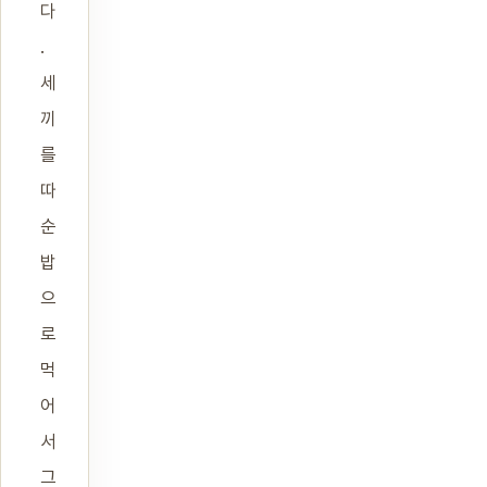
다
.
세
끼
를
따
순
밥
으
로
먹
어
서
그