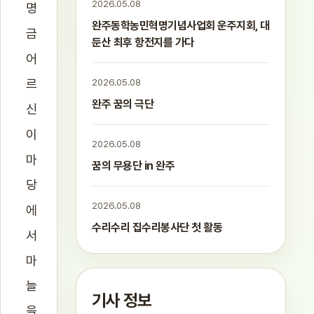
2026.05.08
명
완주동학농민혁명기념사업회 운주지회, 대
금
둔산 최후 항전지를 가다
어
르
2026.05.08
완주 꿈의 극단
신
이
2026.05.08
마
꿈의 무용단 in 완주
당
2026.05.08
에
수리수리 집수리봉사단 첫 활동
서
마
늘
기사 정보
을