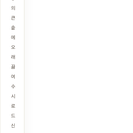
의
큰
솥
에
오
래
끓
여
수
시
로
드
신