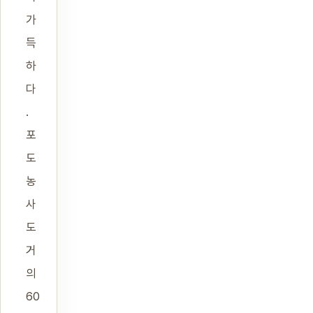
가
득
하
다
.
포
도
농
사
도
거
의
60