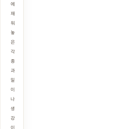
에
재
워
놓
은
각
종
과
일
이
나
생
강
이