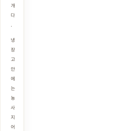
개
다
.
냉
장
고
안
에
는
농
사
지
어