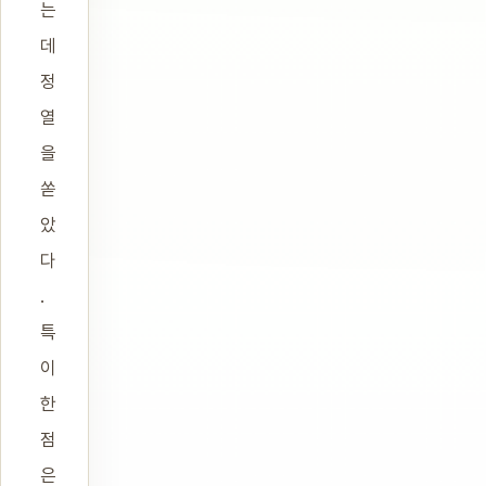
는
데
정
열
을
쏟
았
다
.
특
이
한
점
은