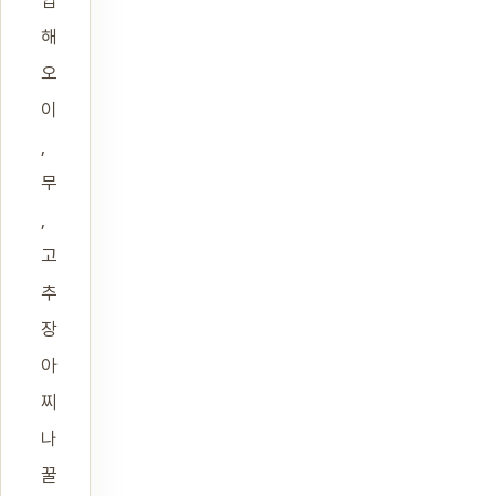
해
오
이
,
무
,
고
추
장
아
찌
나
꿀