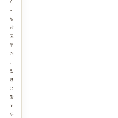
김
치
냉
장
고
두
개
,
일
반
냉
장
고
두