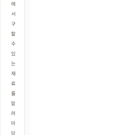
에
서
구
할
수
있
는
재
료
를
말
려
마
당