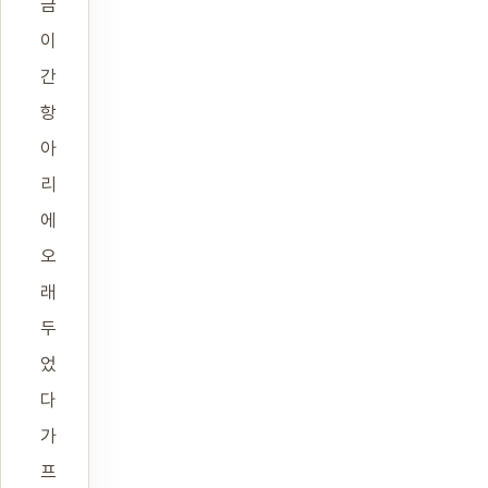
금
이
간
항
아
리
에
오
래
두
었
다
가
프