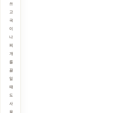
쓰
고
국
이
나
찌
개
를
끓
일
때
도
사
용