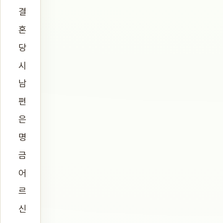
결
혼
당
시
남
편
은
명
금
어
르
신