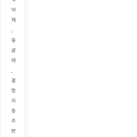
약
재
,
둥
글
레
,
결
명
자
등
주
변