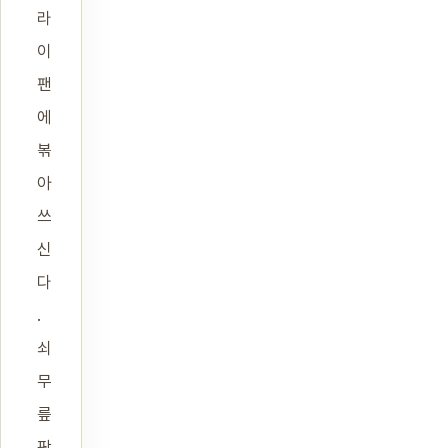
라
이
팬
에
볶
아
쓰
신
다
.
쇠
무
릎
팍