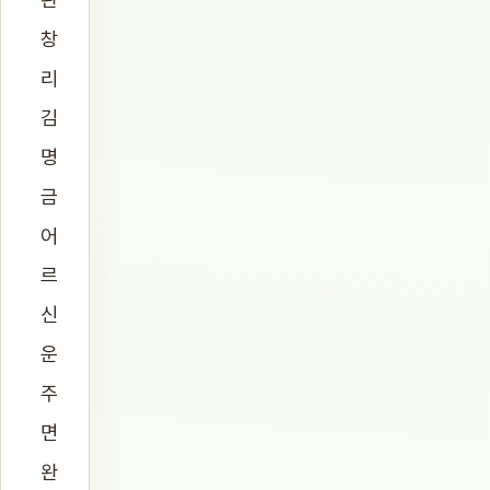
창
리
김
명
금
어
르
신
운
주
면
완