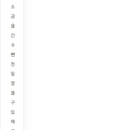
소
금
을
간
수
뺀
천
일
염
을
구
입
해