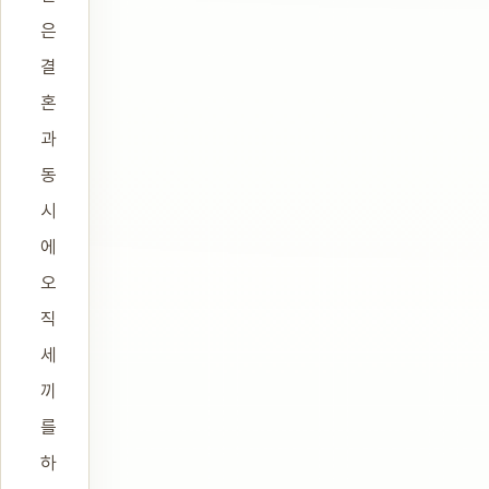
은
결
혼
과
동
시
에
오
직
세
끼
를
하