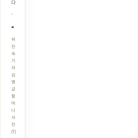
다
.
허
진
숙
기
자
김
명
금
할
머
니
사
진
(1)