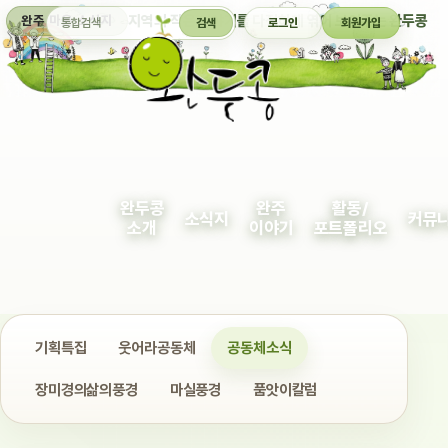
통합검색
지역의 작은 이야기를 다정하게 엮어 보여주는 완두콩
완주 마을 소식지
검색
로그인
회원가입
완두콩
완주
활동/
소식지
커뮤
소개
이야기
포트폴리오
기획특집
웃어라공동체
공동체소식
장미경의삶의풍경
마실풍경
품앗이칼럼