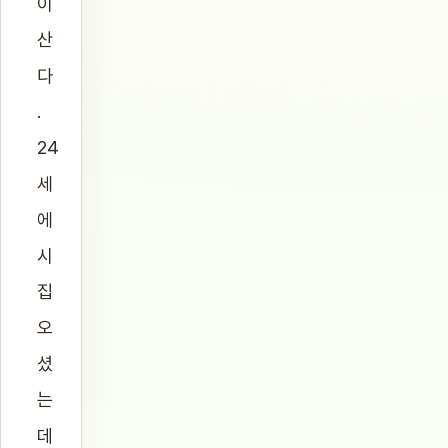
이
산
다
.
24
세
에
시
집
오
셨
는
데