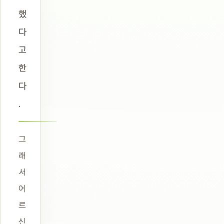
했
다
고
한
다
.
그
래
서
어
르
신