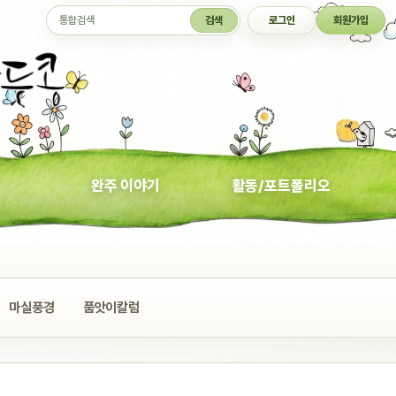
통합검색
검색
로그인
회원가입
완주 이야기
활동/포트폴리오
마실풍경
품앗이칼럼