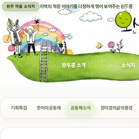
지역의 작은 이야기를 다정하게 엮어 보여주는 완두콩
완주 마을 소식지
완두콩 소개
소식지
기획특집
웃어라공동체
공동체소식
장미경의삶의풍경