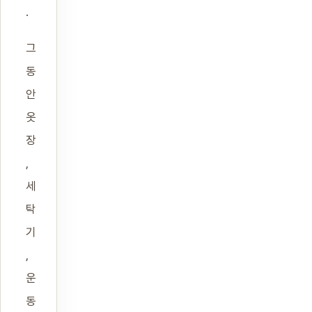
.
그
동
안
옷
장
,
세
탁
기
,
운
동