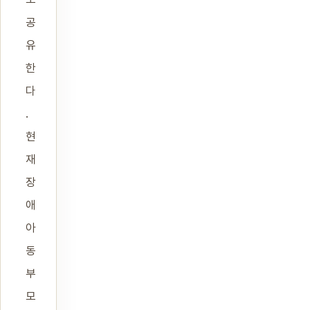
공
유
한
다
.
현
재
장
애
아
동
부
모