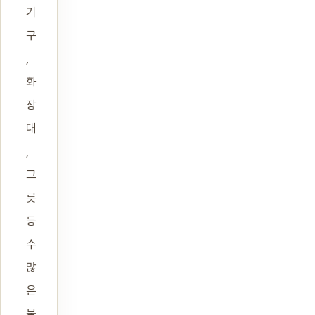
기
구
,
화
장
대
,
그
릇
등
수
많
은
물