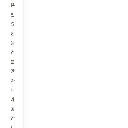
은
필
요
한
물
건
뿐
만
아
니
라
공
간
도