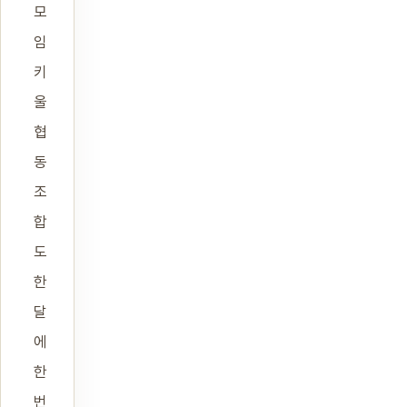
모
임
키
울
협
동
조
합
도
한
달
에
한
번