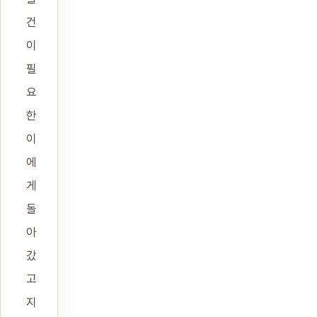
건
이
필
요
한
이
에
게
돌
아
갔
고
지