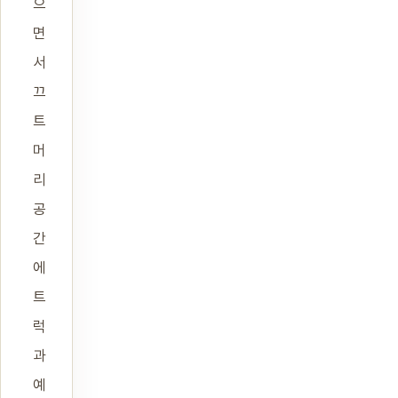
으
면
서
끄
트
머
리
공
간
에
트
럭
과
예