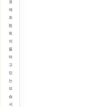
경
제
포
럼
회
의
를
하
고
있
는
모
습
서