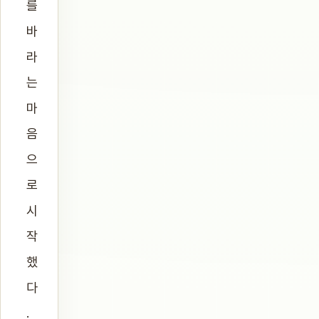
를
바
라
는
마
음
으
로
시
작
했
다
.