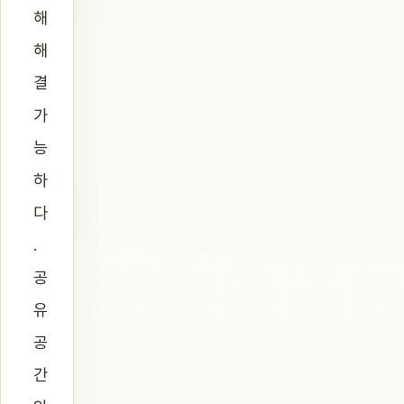
해
해
결
가
능
하
다
.
공
유
공
간