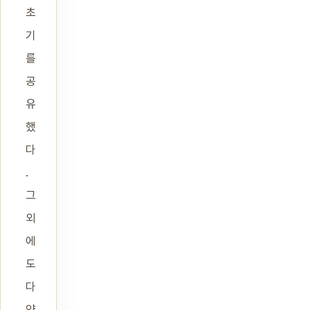
초
기
를
공
유
했
다
.
그
외
에
도
다
양