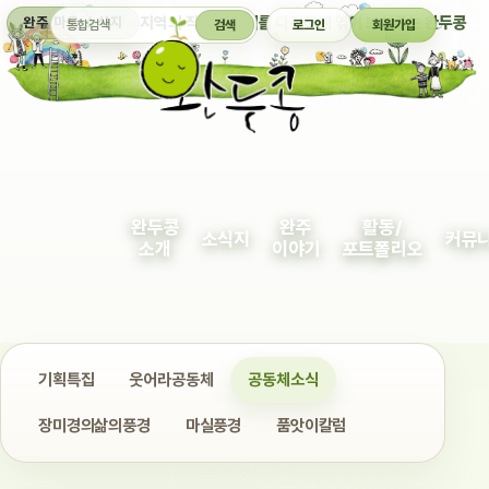
통합검색
지역의 작은 이야기를 다정하게 엮어 보여주는 완두콩
완주 마을 소식지
검색
로그인
회원가입
완두콩
완주
활동/
소식지
커뮤
소개
이야기
포트폴리오
기획특집
웃어라공동체
공동체소식
장미경의삶의풍경
마실풍경
품앗이칼럼