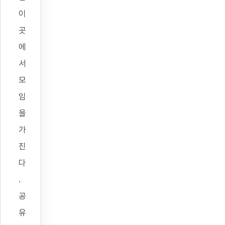
이
곳
에
서
모
임
을
가
진
다
.
공
유