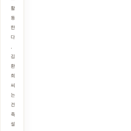
활
동
한
다
.
김
환
희
씨
는
건
축
설