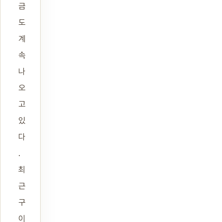
금
도
계
속
나
오
고
있
다
.
최
근
구
이