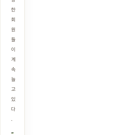
한
회
원
들
이
계
속
늘
고
있
다
.