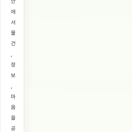
안
에
서
물
건
,
정
보
,
마
음
을
공