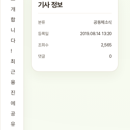
기사 정보
개
합
분류
공동체소식
니
등록일
2019.08.14 13:20
다
조회수
2,565
!
댓글
0
최
근
용
진
에
공
유