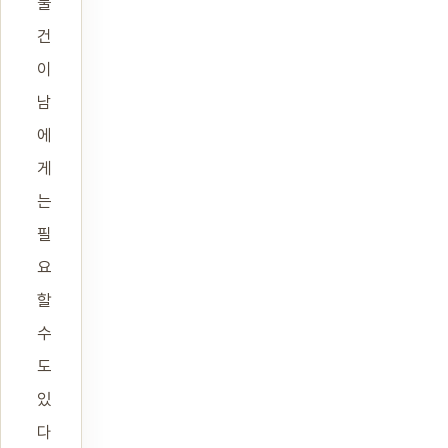
물
건
이
남
에
게
는
필
요
할
수
도
있
다