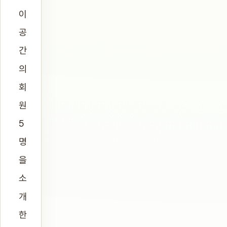
이
공
간
의
회
원
5
명
을
소
개
한