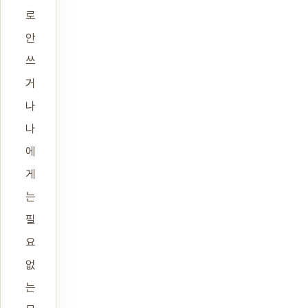
로
안
쓰
거
나
나
에
게
는
필
요
없
는