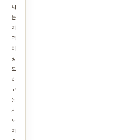
씨
는
지
역
이
장
도
하
고
농
사
도
지