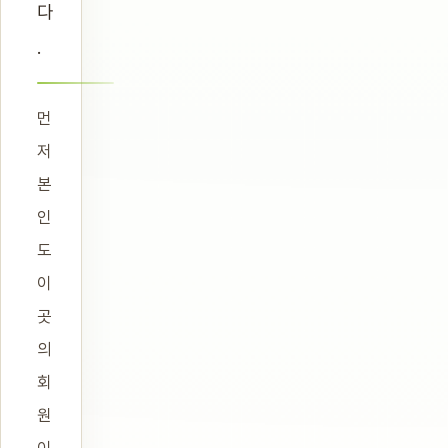
다
.
먼
저
본
인
도
이
곳
의
회
원