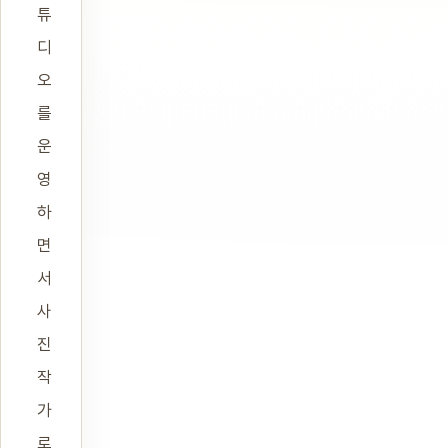
튜
디
오
를
운
영
하
면
서
사
진
작
가
로