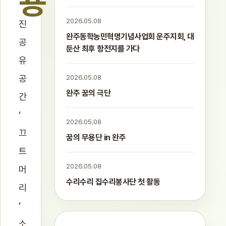
용
2026.05.08
진
완주동학농민혁명기념사업회 운주지회, 대
공
둔산 최후 항전지를 가다
유
공
2026.05.08
완주 꿈의 극단
간
‘
2026.05.08
끄
꿈의 무용단 in 완주
트
2026.05.08
머
수리수리 집수리봉사단 첫 활동
리
’
소