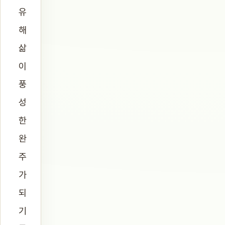
유
해
삶
이
풍
성
한
완
주
가
되
기