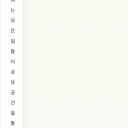
는
모
든
일
들
이
공
유
공
간
을
통