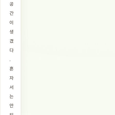
공
간
이
생
겼
다
.
혼
자
서
는
안
되