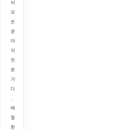
비
모
든
분
야
의
전
문
가
다
.
배
철
환