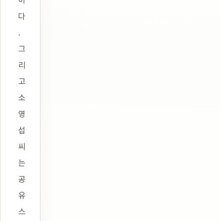
이
다
.
그
리
고
소
영
섭
씨
는
공
유
스