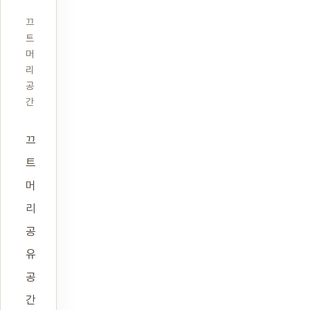
끄
트
머
리
공
간
끄
트
머
리
공
유
공
간