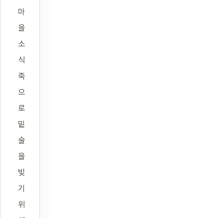
마
을
소
식
죽
으
로
밑
술
을
빚
기
위