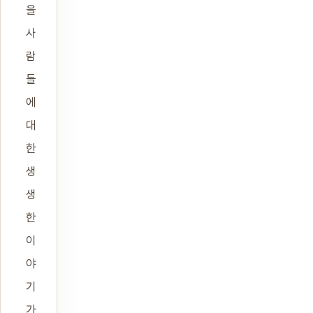
을
사
람
들
에
대
한
생
생
한
이
야
기
가