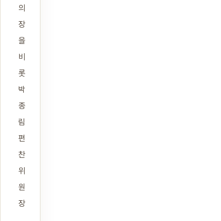
의
장
을
비
롯
박
종
림
편
찬
위
원
장
,