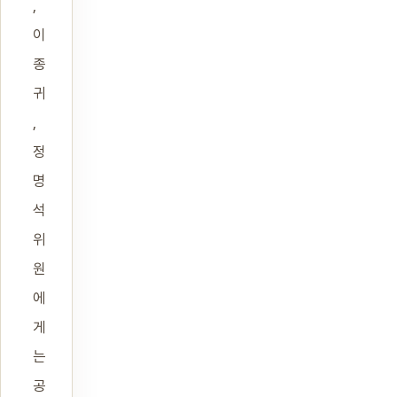
,
이
종
귀
,
정
명
석
위
원
에
게
는
공