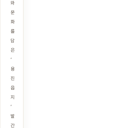
와
문
화
를
담
은
‘
용
진
읍
지
’
발
간