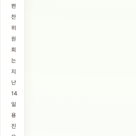
편
찬
위
원
회
는
지
난
14
일
용
진