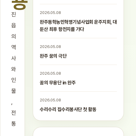
용
2026.05.08
진
완주동학농민혁명기념사업회 운주지회, 대
읍
둔산 최후 항전지를 가다
의
역
2026.05.08
완주 꿈의 극단
사
와
2026.05.08
인
꿈의 무용단 in 완주
물
2026.05.08
,
수리수리 집수리봉사단 첫 활동
전
통
,