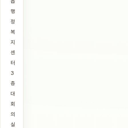
읍
행
정
복
지
센
터
3
층
대
회
의
실