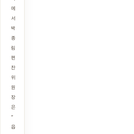
에
서
박
종
림
편
찬
위
원
장
은
“
읍