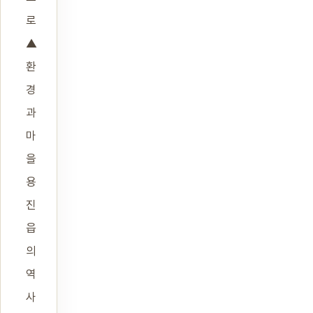
로
▲
환
경
과
마
을
용
진
읍
의
역
사