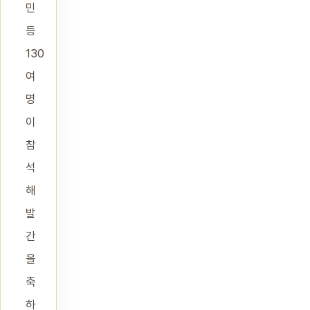
민
등
130
여
명
이
참
석
해
발
간
을
축
하