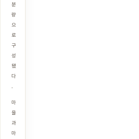
분
량
으
로
구
성
됐
다
.
마
을
과
마