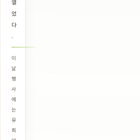
열
었
다
.
이
날
행
사
에
는
유
희