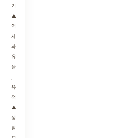
기
▲
역
사
와
유
물
,
유
적
▲
생
활