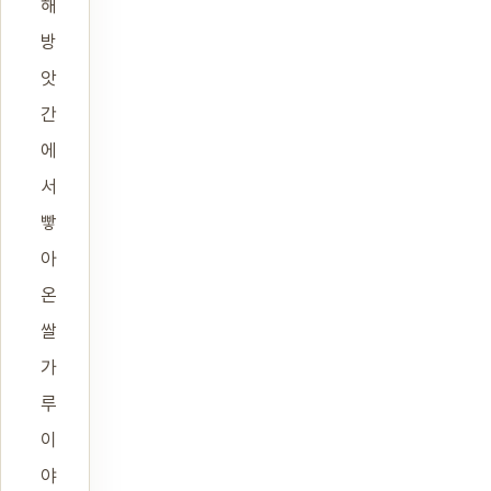
해
방
앗
간
에
서
빻
아
온
쌀
가
루
이
야