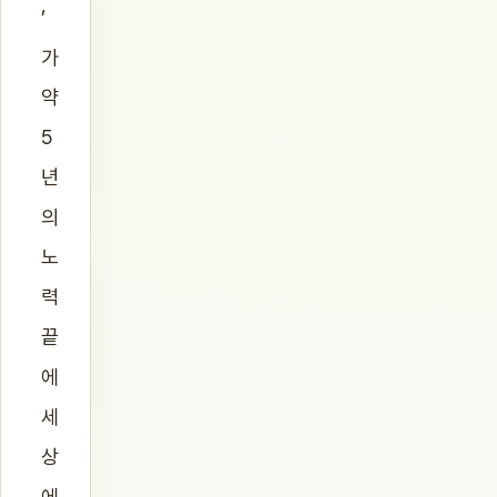
’
가
약
5
년
의
노
력
끝
에
세
상
에