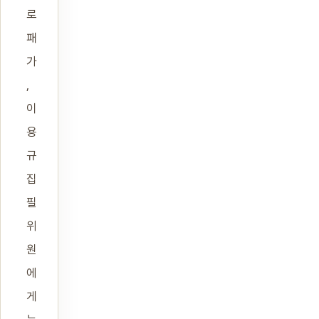
로
패
가
,
이
용
규
집
필
위
원
에
게