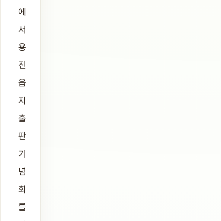
에
서
용
진
읍
지
출
판
기
념
회
를