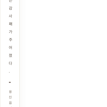
는
감
사
패
가
주
어
졌
다
.
용
진
읍