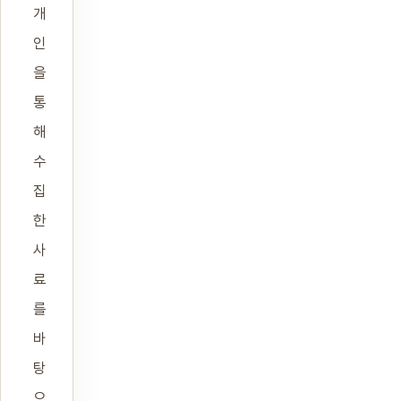
개
인
을
통
해
수
집
한
사
료
를
바
탕
으