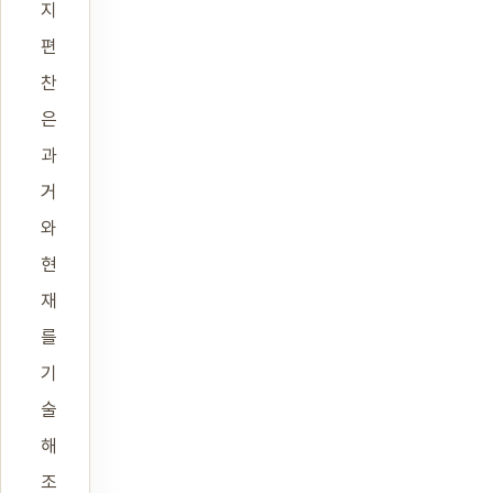
지
편
찬
은
과
거
와
현
재
를
기
술
해
조