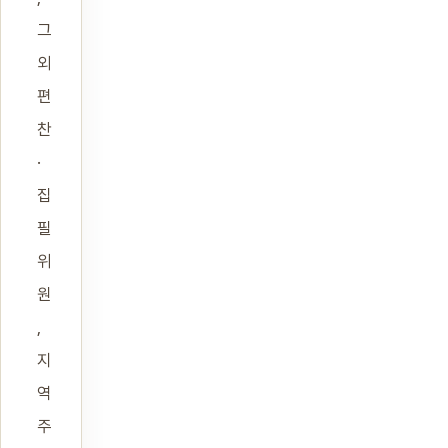
그
외
편
찬
·
집
필
위
원
,
지
역
주