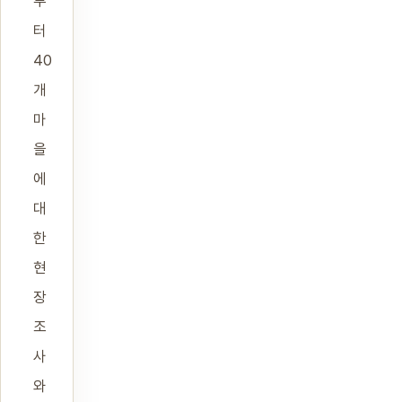
부
터
40
개
마
을
에
대
한
현
장
조
사
와