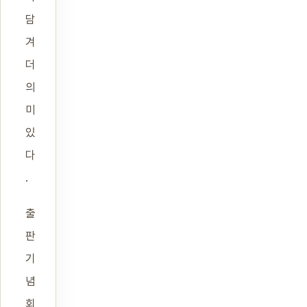
담
겨
더
의
미
있
다
.
출
판
기
념
회