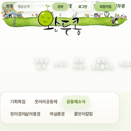
통합검색
지역의 작은 이야기를 다정하게 엮어 보여주는 완두콩
완주 마을 소식지
검색
로그인
회원가입
완두콩
완주
활동/
소식지
커뮤
소개
이야기
포트폴리오
기획특집
웃어라공동체
공동체소식
장미경의삶의풍경
마실풍경
품앗이칼럼