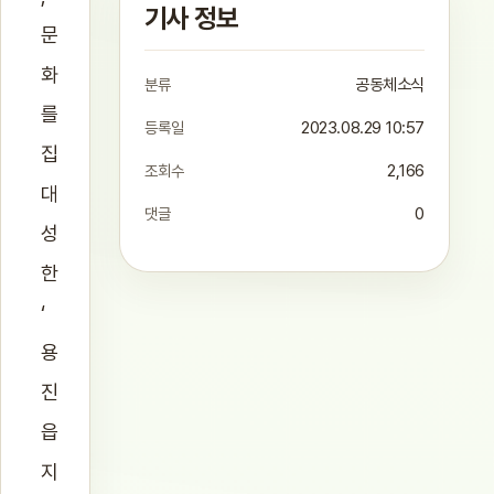
기사 정보
문
화
분류
공동체소식
를
등록일
2023.08.29 10:57
집
조회수
2,166
대
댓글
0
성
한
‘
용
진
읍
지