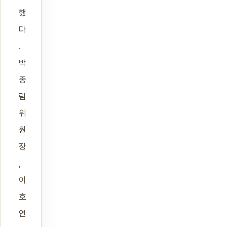
했
다
.
박
종
림
위
원
장
,
이
호
연