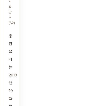
지
발
간
식
(62)
용
진
읍
지
는
2018
년
10
월