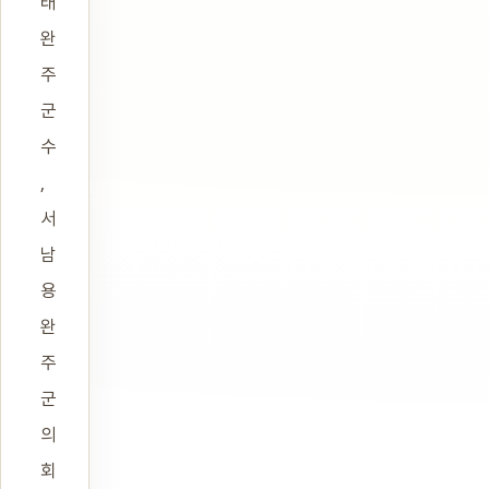
태
완
주
군
수
,
서
남
용
완
주
군
의
회