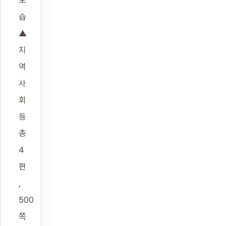
모
습
▲
지
역
사
회
등
총
4
편
,
500
쪽