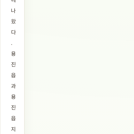
나
왔
다
.
용
진
읍
과
용
진
읍
지