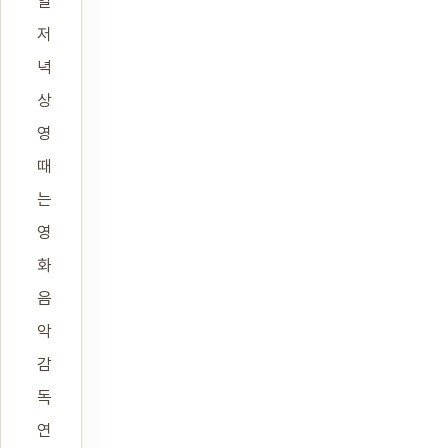
일
저
녁
상
영
때
는
영
화
음
악
감
독
연