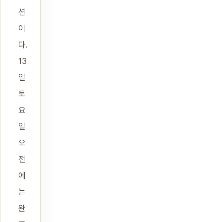
션
이
다.
13
일
토
요
일
오
전
에
는
완