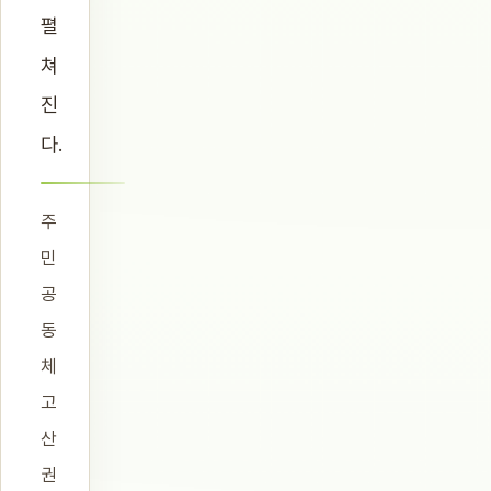
펼
쳐
진
다.
주
민
공
동
체
고
산
권