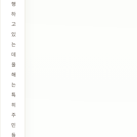
행
하
고
있
는
데
올
해
는
특
히
주
민
들