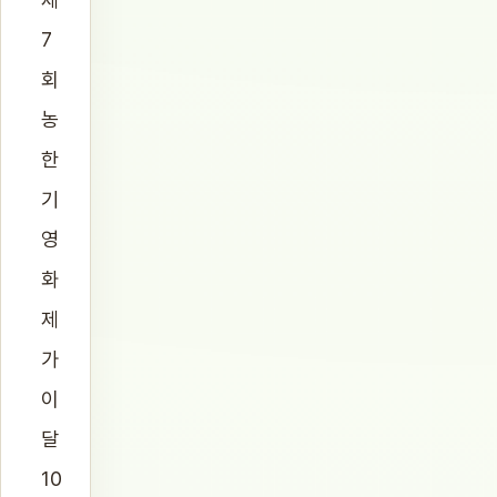
7
회
농
한
기
영
화
제
가
이
달
10