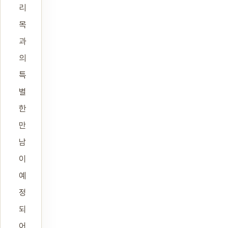
리
목
과
의
특
별
한
만
남
이
예
정
되
어