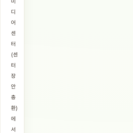
미
디
어
센
터
(센
터
장
안
충
환)
에
서