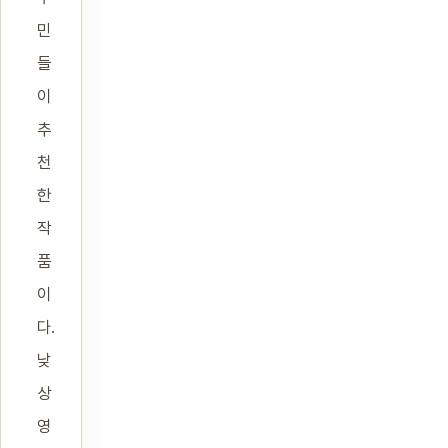
민
들
이
추
천
한
작
품
이
다.
낮
상
영