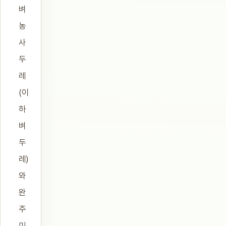
벼
농
사
두
레
(이
하
벼
두
레)
와
완
주
미