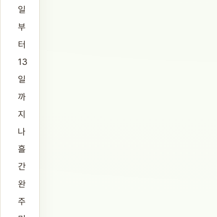
일
부
터
13
일
까
지
나
흘
간
완
주