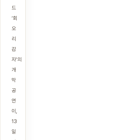
드
‘회
오
리
감
자’의
개
막
공
연
이,
13
일