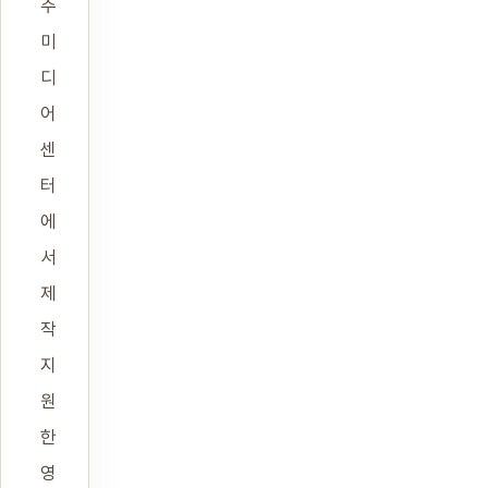
주
미
디
어
센
터
에
서
제
작
지
원
한
영