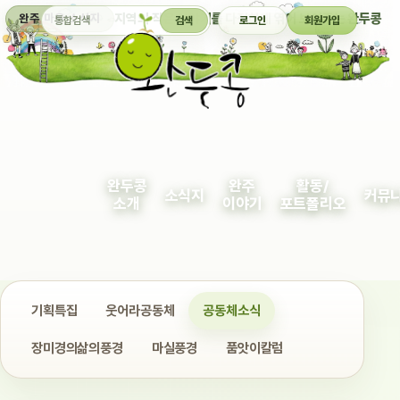
통합검색
지역의 작은 이야기를 다정하게 엮어 보여주는 완두콩
완주 마을 소식지
검색
로그인
회원가입
완두콩
완주
활동/
소식지
커뮤
소개
이야기
포트폴리오
기획특집
웃어라공동체
공동체소식
장미경의삶의풍경
마실풍경
품앗이칼럼