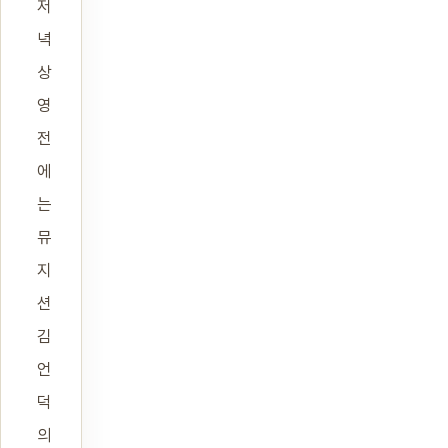
저
녁
상
영
전
에
는
뮤
지
션
김
언
덕
의