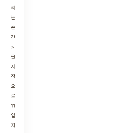
리
는
순
간
>
을
시
작
으
로
11
일
저