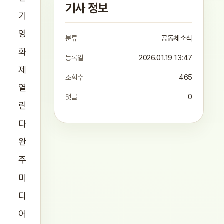
기사 정보
기
영
분류
공동체소식
화
등록일
2026.01.19 13:47
제
조회수
465
열
댓글
0
린
다
완
주
미
디
어