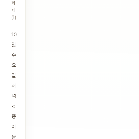
화
제
(1)
10
일
수
요
일
저
녁
<
종
이
울