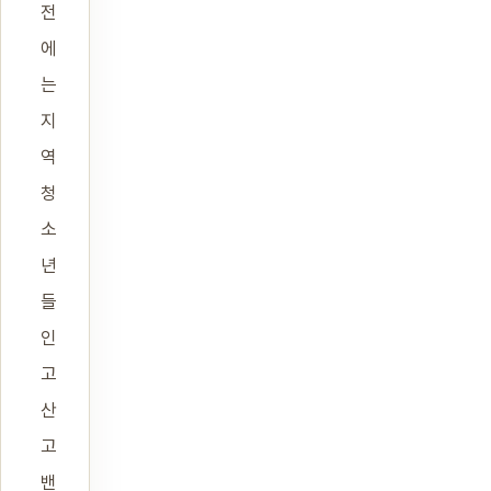
전
에
는
지
역
청
소
년
들
인
고
산
고
밴