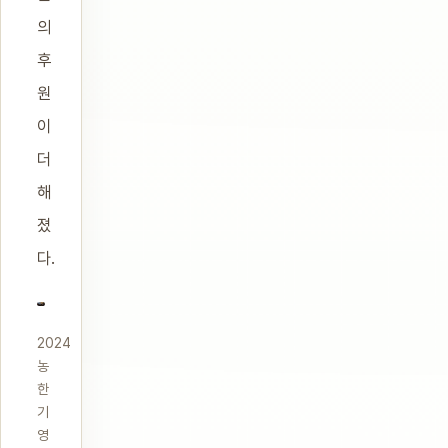
의
후
원
이
더
해
졌
다.
2024
농
한
기
영