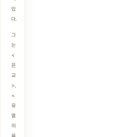
있
다.
그
는
<
은
교
>,
<
유
열
의
음