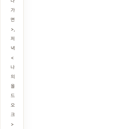
나
가
면
>,
저
녁
<
나
의
올
드
오
크
>