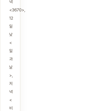
녁
<3670>,
12
일
낮
<
일
과
날
>,
저
녁
<
비