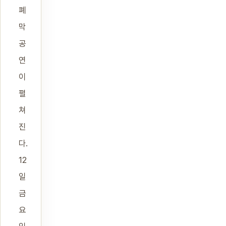
폐
막
공
연
이
펼
쳐
진
다.
12
일
금
요