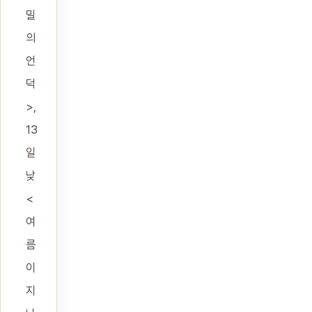
밀
의
언
덕
>,
13
일
낮
<
여
름
이
지