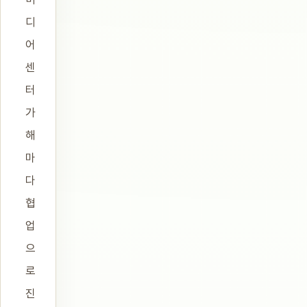
디
어
센
터
가
해
마
다
협
업
으
로
진