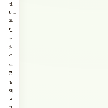
센
터…
주
민
후
원
으
로
풍
성
해
져
제