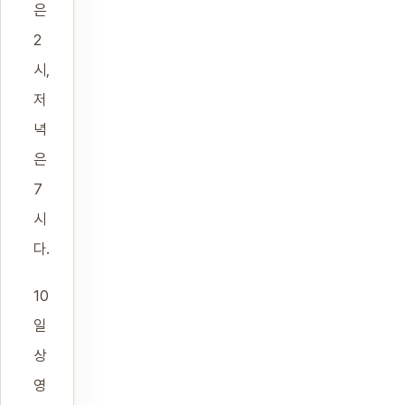
은
2
시,
저
녁
은
7
시
다.
10
일
상
영