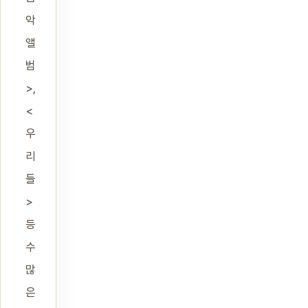
악
앨
범
>,
<
우
리
들
>
등
수
많
은