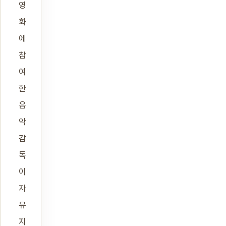
영
화
에
참
여
한
음
악
감
독
이
자
뮤
지