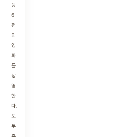
등
6
편
의
영
화
를
상
영
한
다.
모
두
주