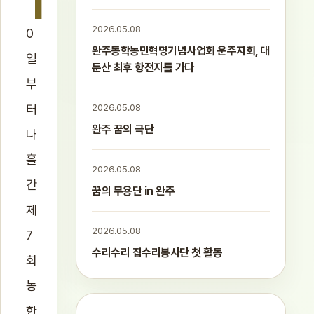
1
2026.05.08
0
완주동학농민혁명기념사업회 운주지회, 대
일
둔산 최후 항전지를 가다
부
터
2026.05.08
완주 꿈의 극단
나
흘
2026.05.08
간
꿈의 무용단 in 완주
제
2026.05.08
7
수리수리 집수리봉사단 첫 활동
회
농
한