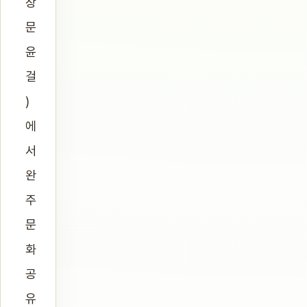
장
문
윤
걸
)
에
서
완
주
문
화
공
유