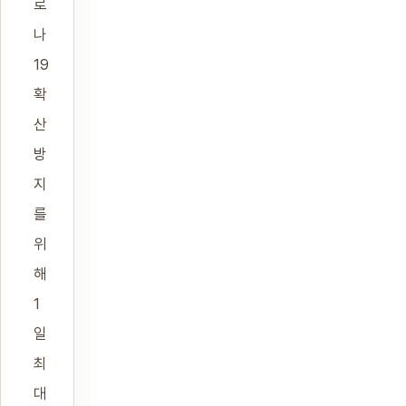
로
나
19
확
산
방
지
를
위
해
1
일
최
대