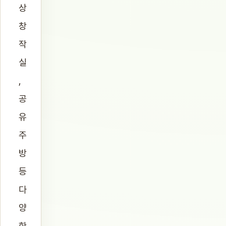
상
창
작
실
,
공
유
주
방
등
다
양
한