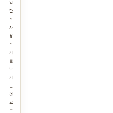
입
한
후
사
용
후
기
를
남
기
는
것
으
로