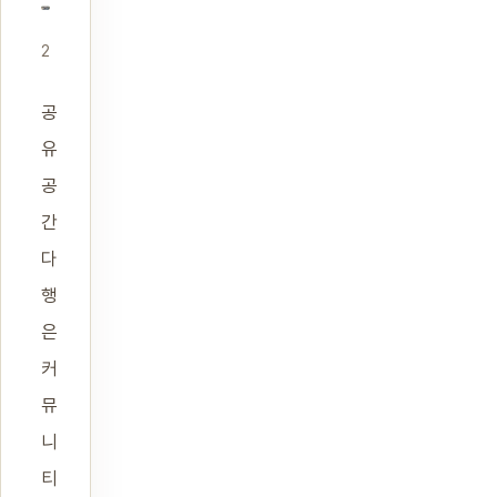
2
공
유
공
간
다
행
은
커
뮤
니
티