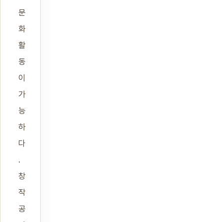
문
화
활
동
이
가
능
하
다
.
창
작
공