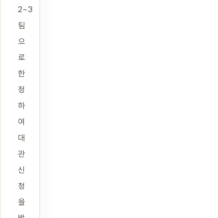
2~3
팀
으
로
한
정
하
여
대
관
신
청
을