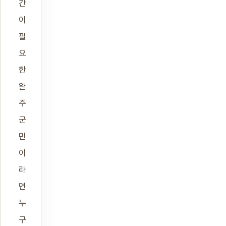
간
이
필
요
한
완
주
군
민
이
라
면
누
구