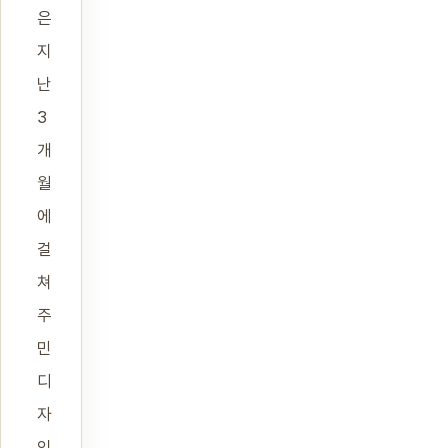
은
지
난
3
개
월
에
걸
쳐
주
민
디
자
인