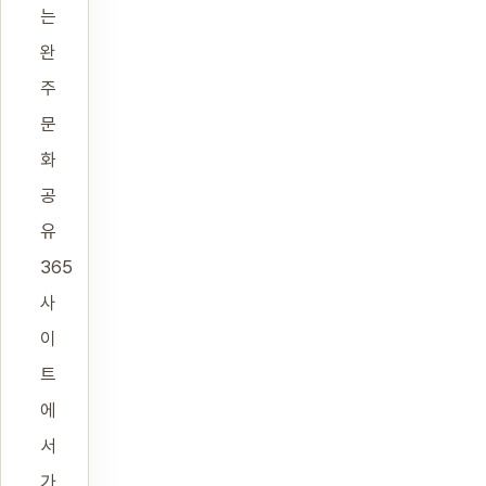
는
완
주
문
화
공
유
365
사
이
트
에
서
가