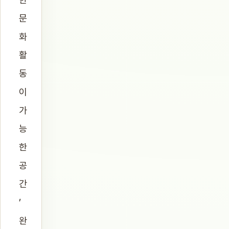
문
화
활
동
이
가
능
한
공
간
’
완