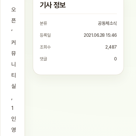
기사 정보
오
픈
분류
공동체소식
‘
등록일
2021.06.28 15:46
커
조회수
2,487
뮤
댓글
0
니
티
실
,
1
인
영