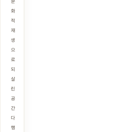
문
화
적
재
생
으
로
되
살
린
공
간
다
행