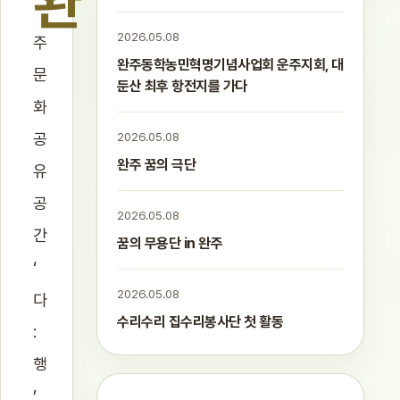
완
2026.05.08
주
완주동학농민혁명기념사업회 운주지회, 대
문
둔산 최후 항전지를 가다
화
공
2026.05.08
완주 꿈의 극단
유
공
2026.05.08
간
꿈의 무용단 in 완주
‘
2026.05.08
다
수리수리 집수리봉사단 첫 활동
:
행
’