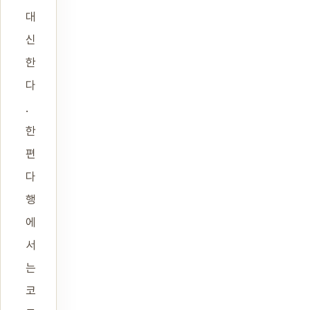
대
신
한
다
.
한
편
다
행
에
서
는
코