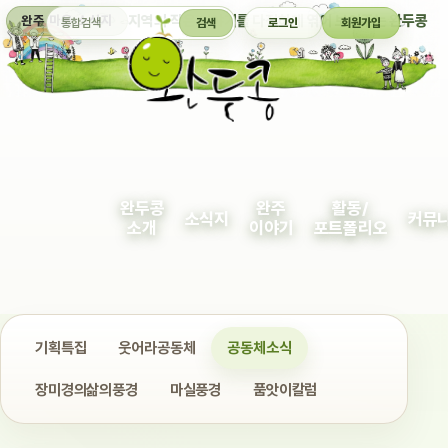
통합검색
지역의 작은 이야기를 다정하게 엮어 보여주는 완두콩
완주 마을 소식지
검색
로그인
회원가입
완두콩
완주
활동/
소식지
커뮤
소개
이야기
포트폴리오
기획특집
웃어라공동체
공동체소식
장미경의삶의풍경
마실풍경
품앗이칼럼