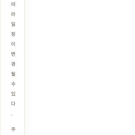
따
라
일
정
이
변
경
될
수
있
다
.
주