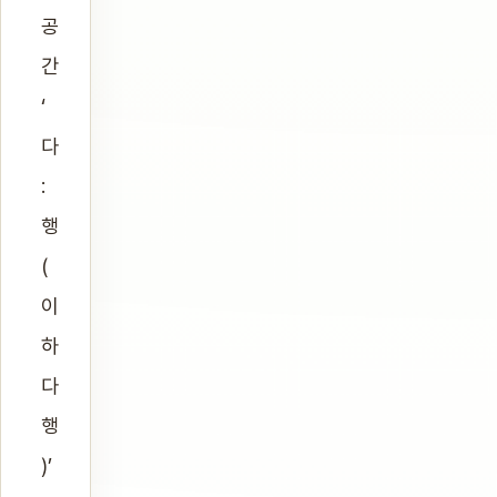
공
간
‘
다
:
행
(
이
하
다
행
)’