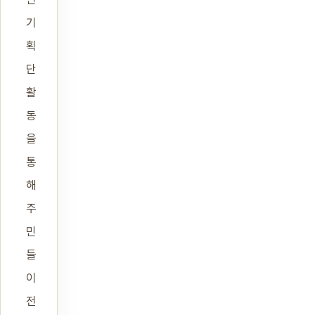
기
획
단
활
동
을
통
해
주
민
들
이
전