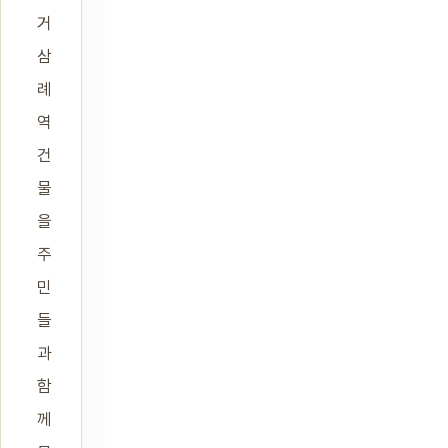
거
삼
례
역
건
물
을
주
민
들
과
함
께