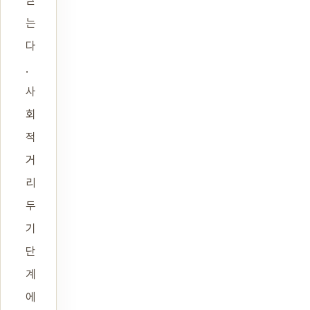
받
는
다
.
사
회
적
거
리
두
기
단
계
에