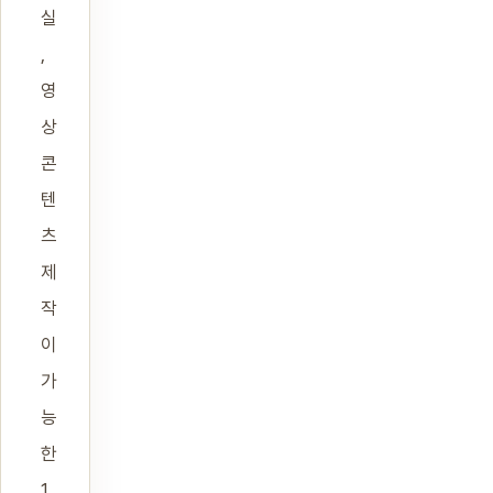
실
,
영
상
콘
텐
츠
제
작
이
가
능
한
1