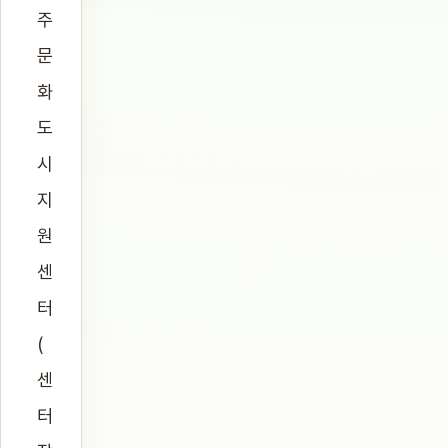
주
문
화
도
시
지
원
센
터
(
센
터