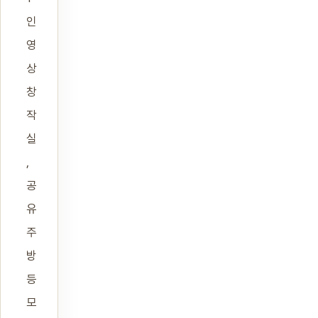
인
영
상
창
작
실
,
공
유
주
방
등
모