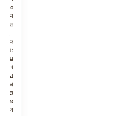
않
지
만
,
다
행
멤
버
쉽
회
원
을
가