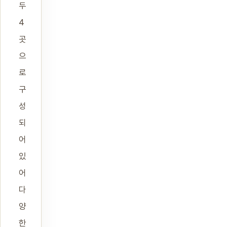
두
4
곳
으
로
구
성
되
어
있
어
다
양
한