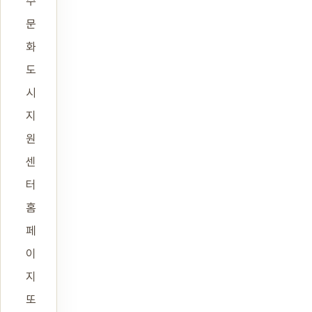
주
문
화
도
시
지
원
센
터
홈
페
이
지
또