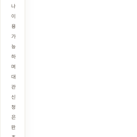
나
이
용
가
능
하
며
대
관
신
청
은
완