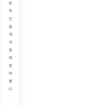
반
적
인
설
계
과
정
에
참
여
했
다
.