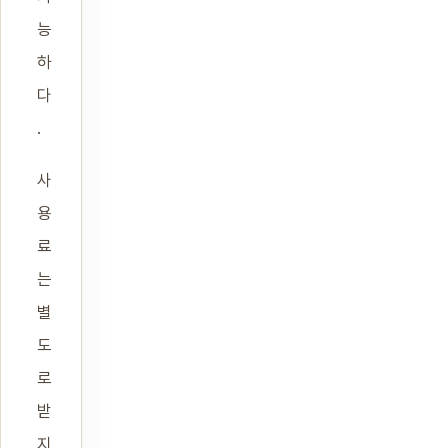
능
하
다
.
사
용
료
는
별
도
로
받
지