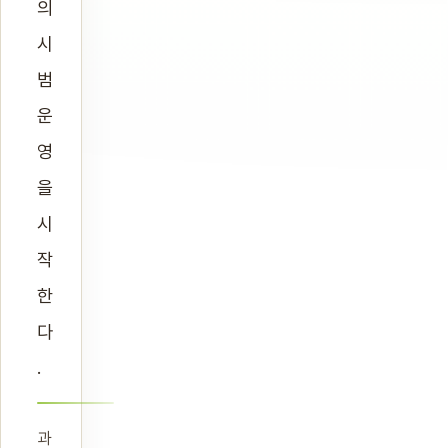
의
시
범
운
영
을
시
작
한
다
.
과