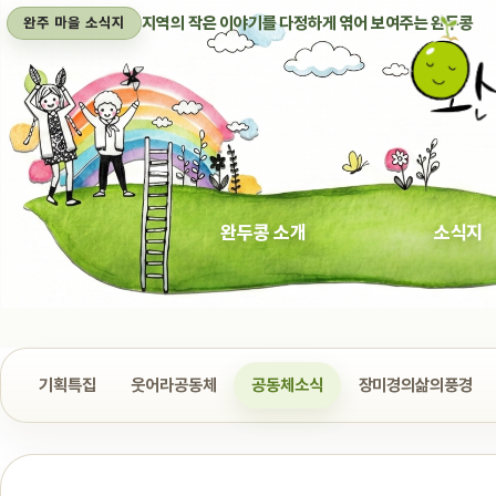
지역의 작은 이야기를 다정하게 엮어 보여주는 완두콩
완주 마을 소식지
완두콩 소개
소식지
기획특집
웃어라공동체
공동체소식
장미경의삶의풍경