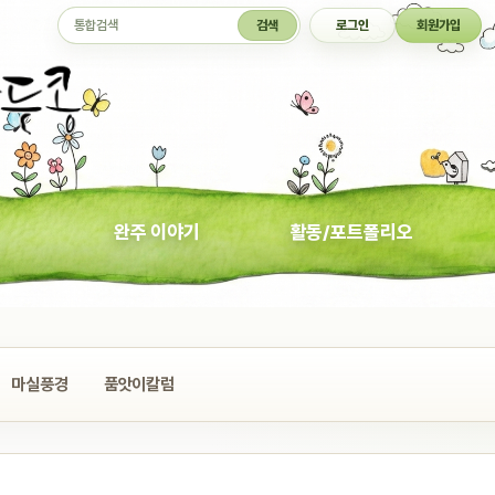
통합검색
검색
로그인
회원가입
완주 이야기
활동/포트폴리오
마실풍경
품앗이칼럼