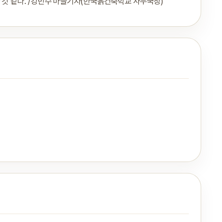
 것 같다. /강민수 마을기자(한국흙건축학교 사무국장)