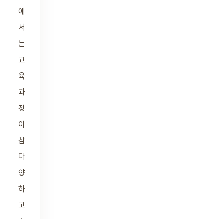
에
서
는
교
육
과
정
이
참
다
양
하
고