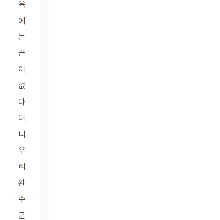
육
에
는
끝
이
없
다
더
니
우
리
완
주
군