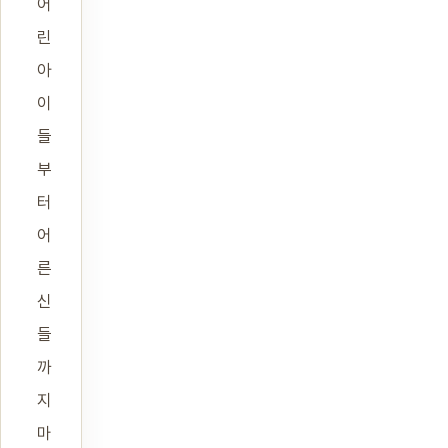
어
린
아
이
들
부
터
어
른
신
들
까
지
마