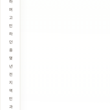
하
며
고
민
하
던
중
몇
년
전
지
역
민
과