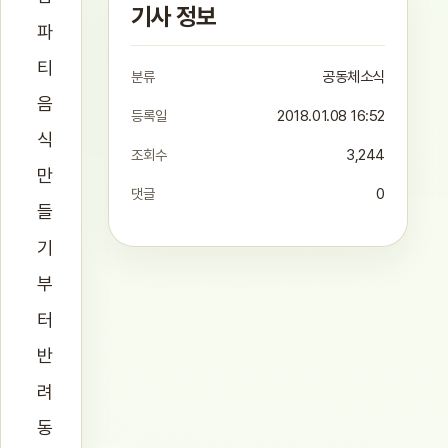
기사 정보
파
티
분류
공동체소식
음
등록일
2018.01.08 16:52
식
조회수
3,244
만
댓글
0
들
기
부
터
반
려
동