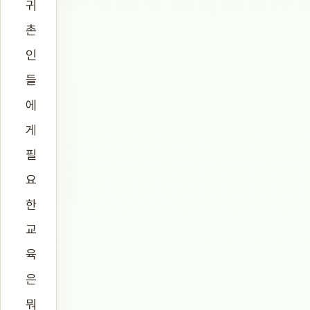
귀
촌
인
들
에
게
필
요
한
교
육
은
뭐