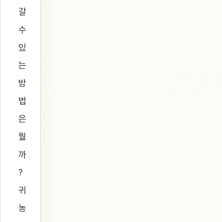
갈
수
있
는
방
법
은
뭘
까
?
귀
농