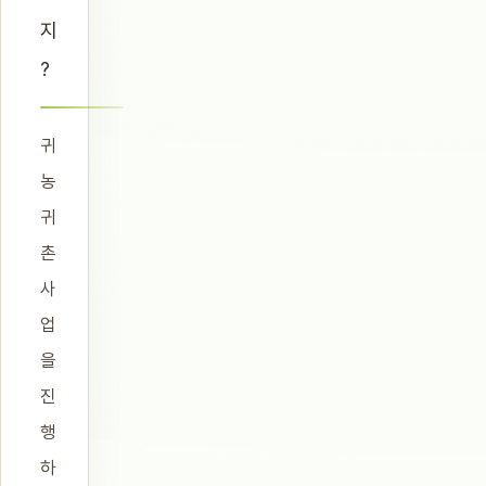
지
?
귀
농
귀
촌
사
업
을
진
행
하