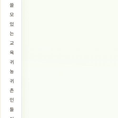
쓸
모
있
는
교
육
귀
농
귀
촌
인
들