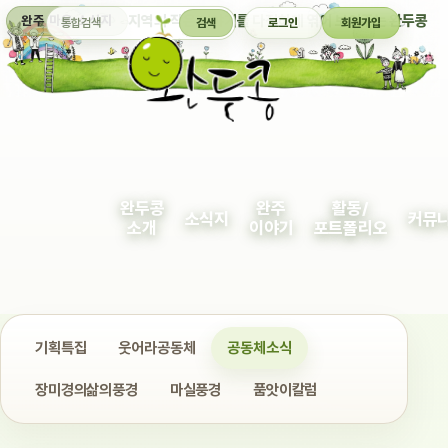
통합검색
지역의 작은 이야기를 다정하게 엮어 보여주는 완두콩
완주 마을 소식지
검색
로그인
회원가입
완두콩
완주
활동/
소식지
커뮤
소개
이야기
포트폴리오
기획특집
웃어라공동체
공동체소식
장미경의삶의풍경
마실풍경
품앗이칼럼