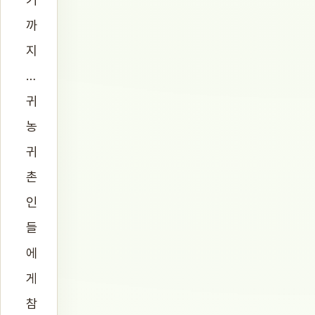
까
지
…
귀
농
귀
촌
인
들
에
게
참