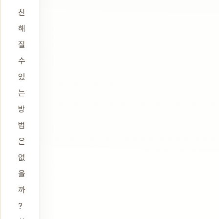
친
해
질
수
있
는
방
법
은
없
을
까
?