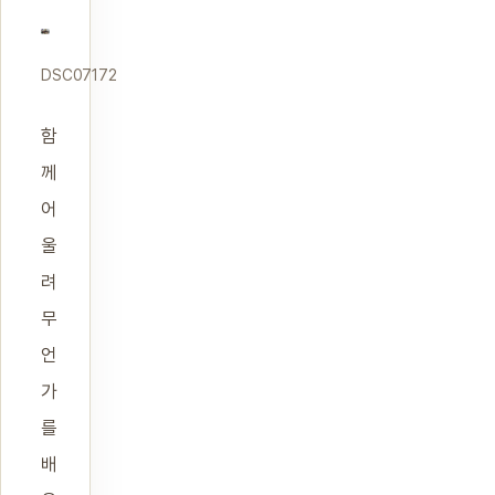
DSC07172
함
께
어
울
려
무
언
가
를
배