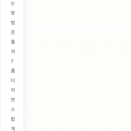
는
방
법
은
뭘
까
?
좀
더
자
연
스
럽
게