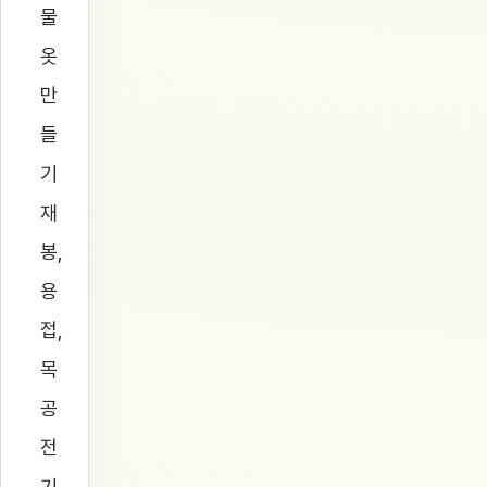
물
옷
만
들
기
재
봉,
용
접,
목
공
전
기