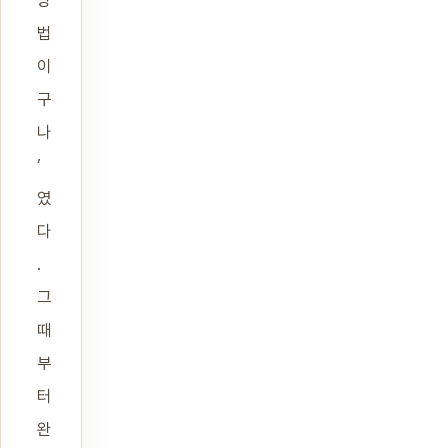
방
법
이
구
나
’
였
다
.
그
때
부
터
완