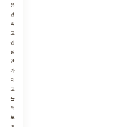
음
만
먹
고
관
심
만
가
지
고
둘
러
보
면