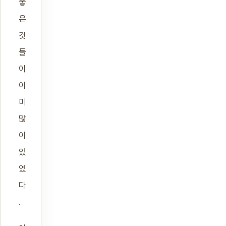
좋
은
것
들
이
이
미
많
이
있
었
다
.