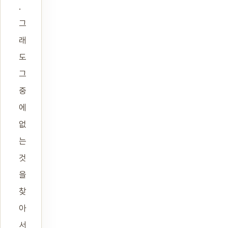
.
그
래
도
그
중
에
없
는
것
을
찾
아
서