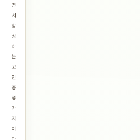
면
서
항
상
하
는
고
민
중
몇
가
지
이
다