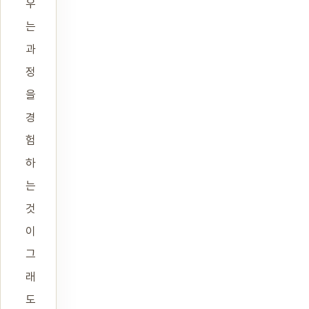
우
는
과
정
을
경
험
하
는
것
이
그
래
도