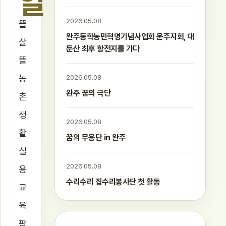
알
2026.05.08
뜰
완주동학농민혁명기념사업회 운주지회, 대
살
둔산 최후 항전지를 가다
뜰
농
2026.05.08
완주 꿈의 극단
촌
생
2026.05.08
활
꿈의 무용단 in 완주
실
2026.05.08
용
수리수리 집수리봉사단 첫 활동
교
육
팜