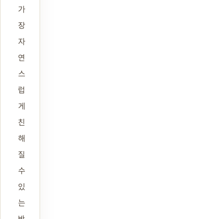
가
장
자
연
스
럽
게
친
해
질
수
있
는