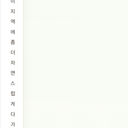
이
지
역
에
좀
더
자
연
스
럽
게
다
가