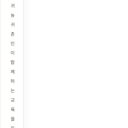
귀
농
귀
촌
인
이
함
께
하
는
교
육
을