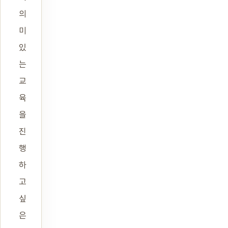
의
미
있
는
교
육
을
진
행
하
고
싶
은