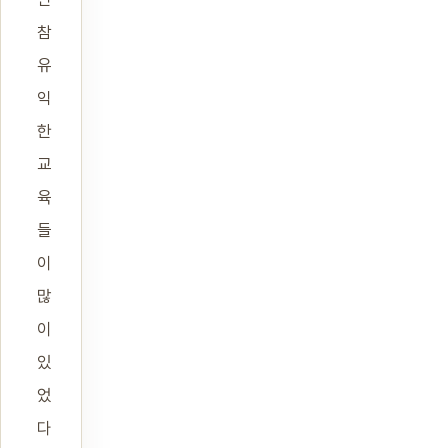
참
유
익
한
교
육
들
이
많
이
있
었
다