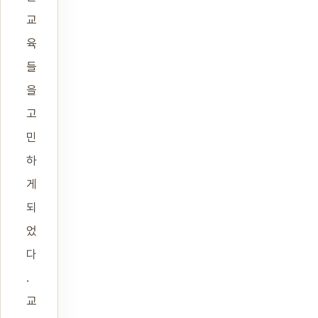
교
육
들
을
고
민
하
게
되
었
다
.
교