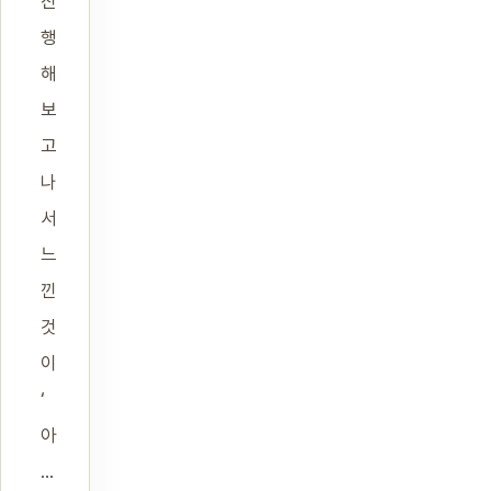
진
행
해
보
고
나
서
느
낀
것
이
‘
아
...