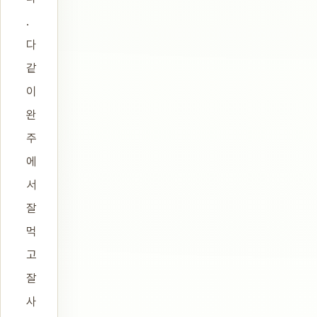
.
다
같
이
완
주
에
서
잘
먹
고
잘
사