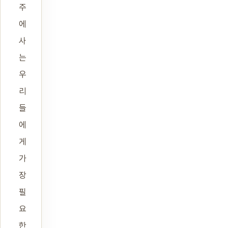
주
에
사
는
우
리
들
에
게
가
장
필
요
한