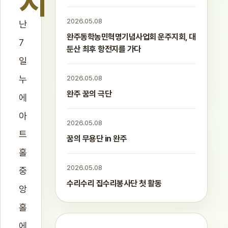
지
2026.05.08
난
완주동학농민혁명기념사업회 운주지회, 대
7
둔산 최후 항전지를 가다
일
누
2026.05.08
완주 꿈의 극단
에
아
2026.05.08
트
꿈의 무용단 in 완주
홀
2026.05.08
중
수리수리 집수리봉사단 첫 활동
앙
홀
에