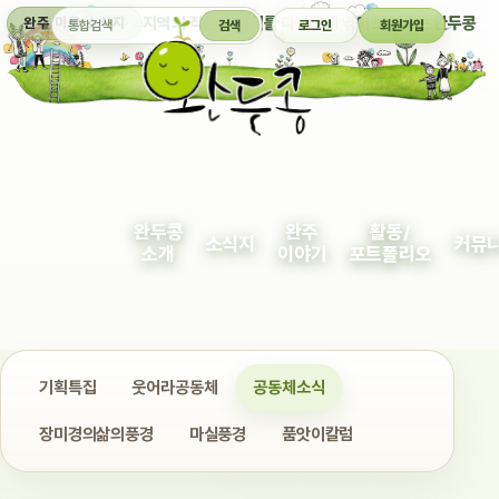
통합검색
지역의 작은 이야기를 다정하게 엮어 보여주는 완두콩
완주 마을 소식지
검색
로그인
회원가입
완두콩
완주
활동/
소식지
커뮤
소개
이야기
포트폴리오
기획특집
웃어라공동체
공동체소식
장미경의삶의풍경
마실풍경
품앗이칼럼