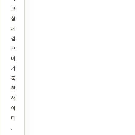
고
함
께
걸
으
며
기
록
한
책
이
다
.