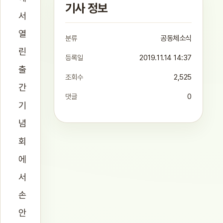
기사 정보
서
열
분류
공동체소식
린
등록일
2019.11.14 14:37
출
조회수
2,525
간
댓글
0
기
념
회
에
서
손
안