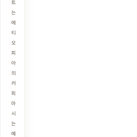
트
는
에
티
오
피
아
의
커
피
마
시
는
예