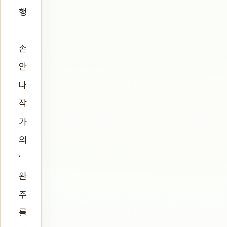
행
손
안
나
작
가
의
‘
완
주
를