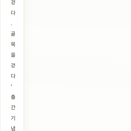
걷
다
.
골
목
을
걷
다
’
출
간
기
념