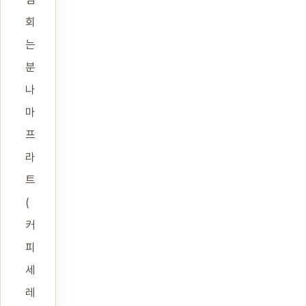
회
는
분
나
마
프
라
트
(
커
피
세
레