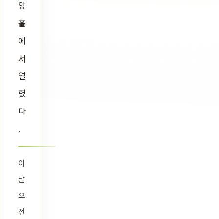
앙
홀
에
서
열
렸
다
.
이
날
오
전