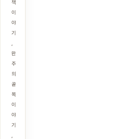
책
이
야
기
,
완
주
의
골
목
이
야
기
,