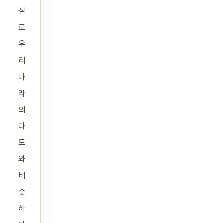
절
로
우
리
나
라
의
다
도
와
비
슷
하