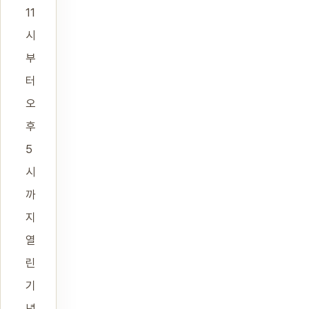
11
시
부
터
오
후
5
시
까
지
열
린
기
념