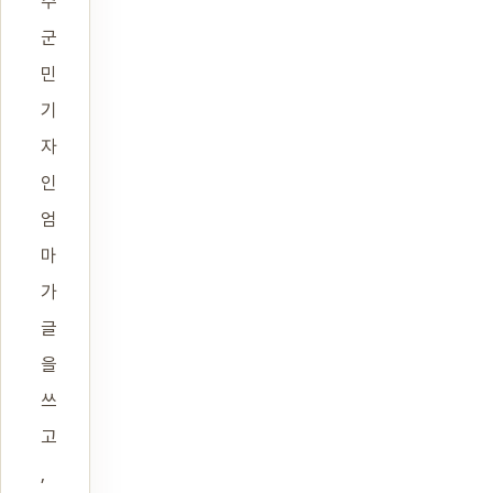
주
군
민
기
자
인
엄
마
가
글
을
쓰
고
,