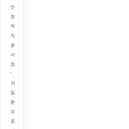
인
창
작
지
원
사
업
’
의
일
환
으
로