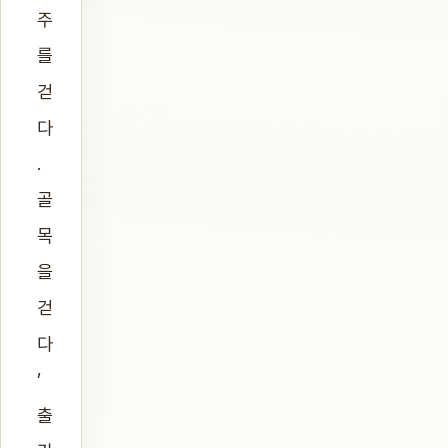
주
를
걷
다
.
골
목
을
걷
다
’
출