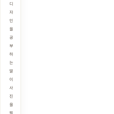
디
자
인
을
공
부
하
는
딸
이
사
진
을
찍