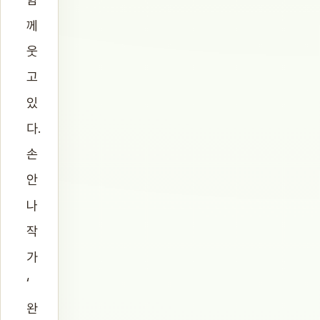
께
웃
고
있
다.
손
안
나
작
가
‘
완