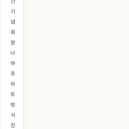
간
기
념
회
분
나
마
프
라
트
방
식
진