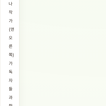
나
작
가
(맨
오
른
쪽)
가
독
자
들
과
함