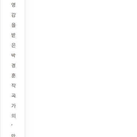
영
감
을
받
은
박
경
훈
작
곡
가
의
‘
만