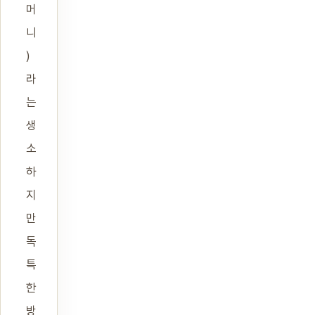
머
니
)
라
는
생
소
하
지
만
독
특
한
방