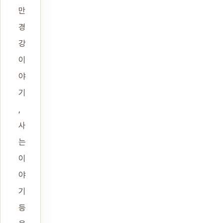
만
경
강
이
야
기
,
사
는
이
야
기
등