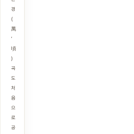
경
(
萬
’
頃
)
곡
도
처
음
으
로
공