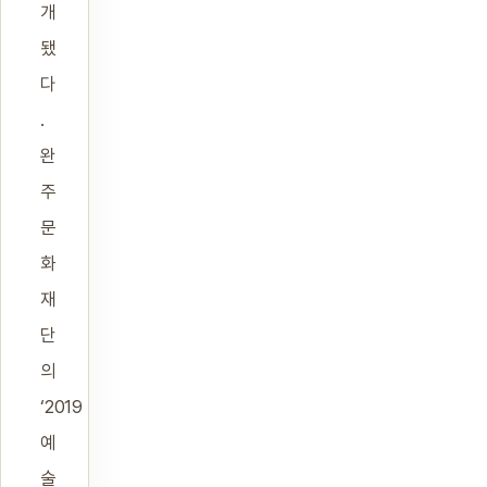
개
됐
다
.
완
주
문
화
재
단
의
‘2019
예
술