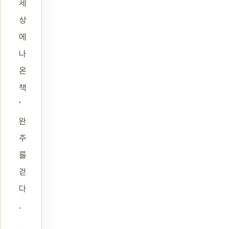
세
상
에
나
온
책
‘
완
주
를
걷
다
.