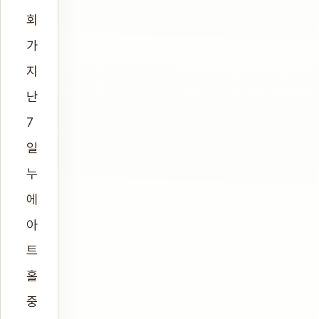
회
가
지
난
7
일
누
에
아
트
홀
중