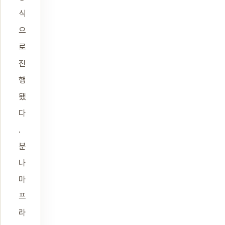
식
으
로
진
행
됐
다
.
분
나
마
프
라