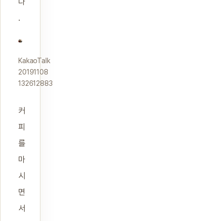
다
.
KakaoTalk
20191108
132612883
커
피
를
마
시
면
서