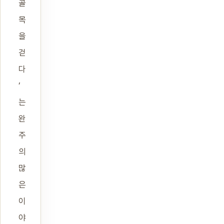
골
목
을
걷
다
’
는
완
주
의
많
은
이
야