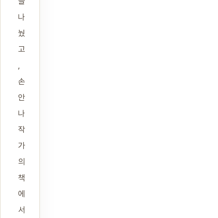
을
나
눴
고
,
손
안
나
작
가
의
책
에
서