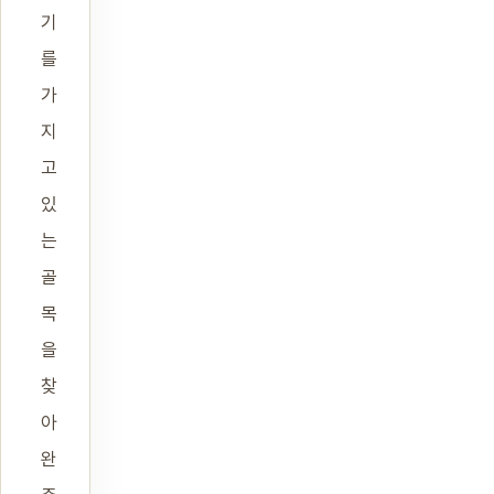
기
를
가
지
고
있
는
골
목
을
찾
아
완