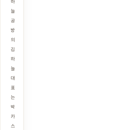
하
늘
공
방
의
김
하
늘
대
표
는
박
카
스