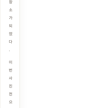
장
소
가
되
었
다
.
이
번
사
진
전
으