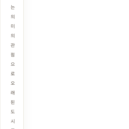
는
의
미
의
관
점
으
로
오
래
된
도
시