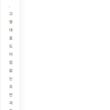
.
고
영
대
표
도
아
낌
없
는
조
언
과