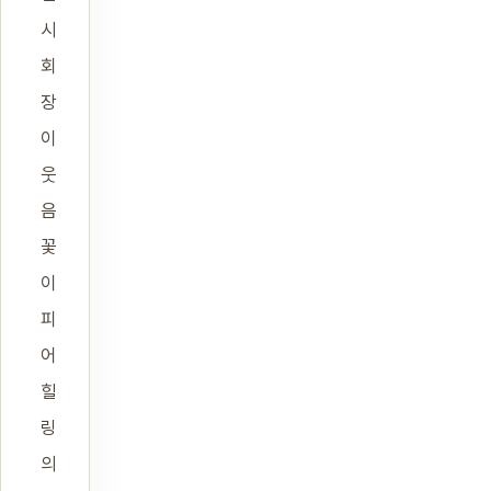
시
회
장
이
웃
음
꽃
이
피
어
힐
링
의