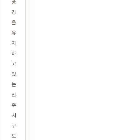
풍
경
을
유
지
하
고
있
는
전
주
시
구
도