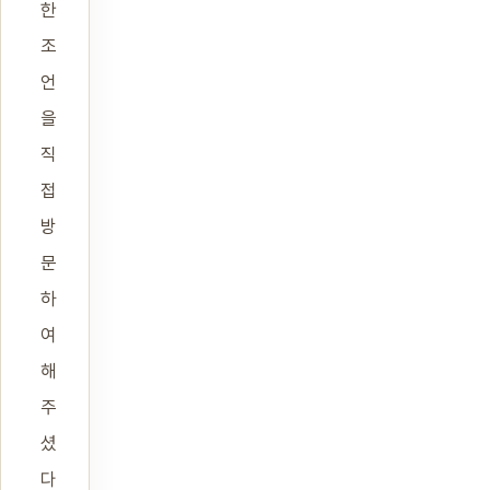
한
조
언
을
직
접
방
문
하
여
해
주
셨
다