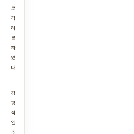
로
격
려
를
하
였
다
.
강
평
석
완
주