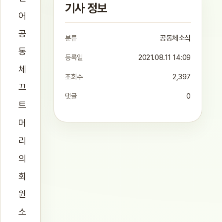
기사 정보
어
공
분류
공동체소식
동
등록일
2021.08.11 14:09
체
조회수
2,397
끄
댓글
0
트
머
리
의
회
원
소