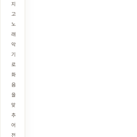
지
고
노
래
악
기
로
화
음
을
맞
추
어
전