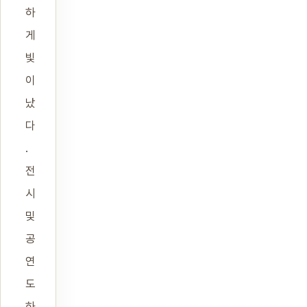
하
게
빛
이
났
다
.
전
시
및
공
연
도
하