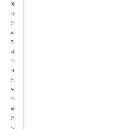
에
사
는
최
정
례
대
표
는
노
래
와
음
료