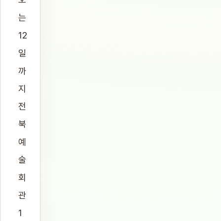
는
12
일
까
지
전
북
예
술
회
관
1