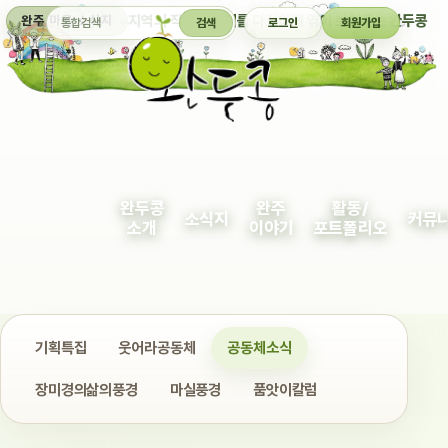
통합검색
지역의 작은 이야기를 다정하게 엮어 보여주는 완두콩
완주 마을 소식지
검색
로그인
회원가입
완두콩
완주
활동/
소식지
커뮤
소개
이야기
포트폴리오
기획특집
웃어라공동체
공동체소식
장미경의삶의풍경
마실풍경
품앗이칼럼