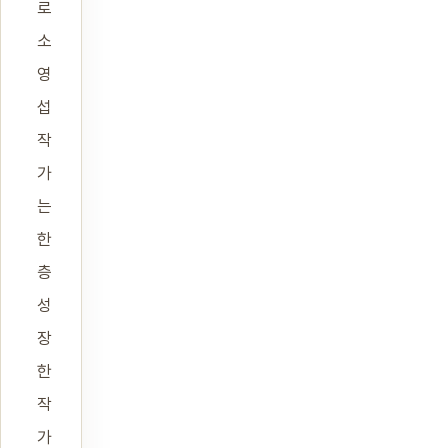
로
소
영
섭
작
가
는
한
층
성
장
한
작
가