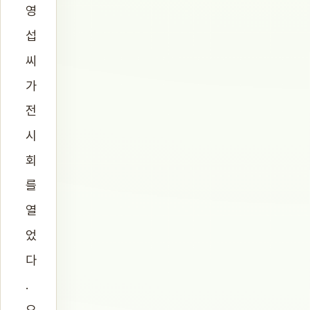
영
섭
씨
가
전
시
회
를
열
었
다
.
오