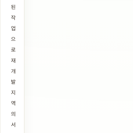
된
작
업
으
로
재
개
발
지
역
의
서