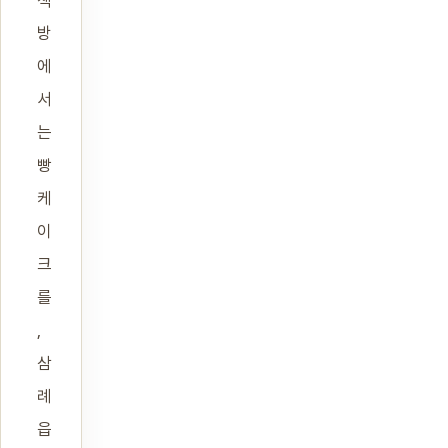
책
방
에
서
는
빵
케
이
크
를
,
삼
례
읍