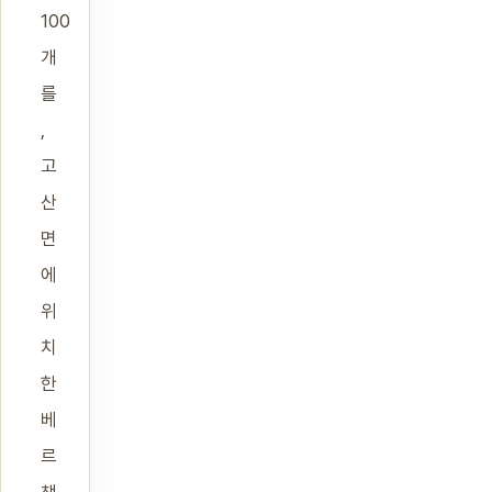
100
개
를
,
고
산
면
에
위
치
한
베
르