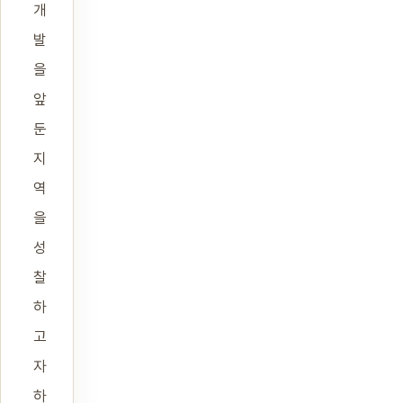
개
발
을
앞
둔
지
역
을
성
찰
하
고
자
하