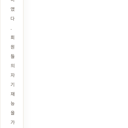
였
다
.
회
원
들
의
자
기
재
능
을
가