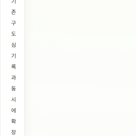
기
존
구
도
심
기
록
과
동
시
에
확
장