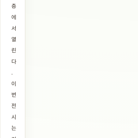
층
에
서
열
린
다
.
이
번
전
시
는