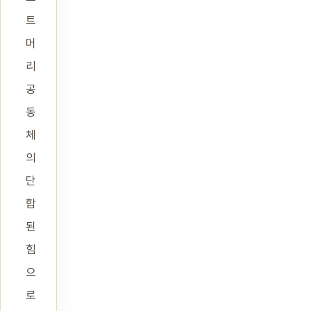
트
머
리
공
동
체
의
단
합
된
힘
으
로