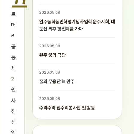
끄
2026.05.08
트
완주동학농민혁명기념사업회 운주지회, 대
머
둔산 최후 항전지를 가다
리
공
2026.05.08
완주 꿈의 극단
동
체
2026.05.08
회
꿈의 무용단 in 완주
원
2026.05.08
사
수리수리 집수리봉사단 첫 활동
진
전
열