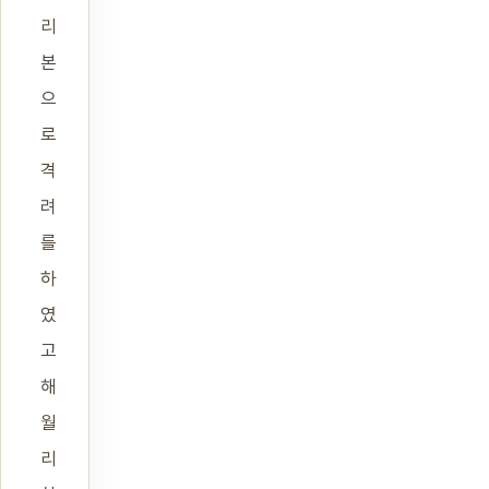
리
본
으
로
격
려
를
하
였
고
해
월
리