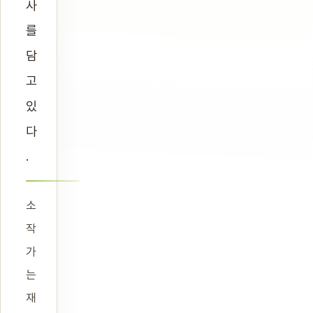
사
를
담
고
있
다
.
소
작
가
는
재