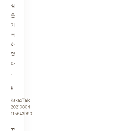
심
을
기
록
하
였
다
.
KakaoTalk
20210804
115643990
끄