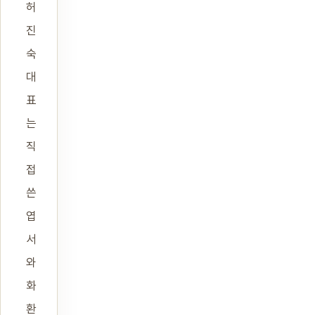
허
진
숙
대
표
는
직
접
쓴
엽
서
와
화
환