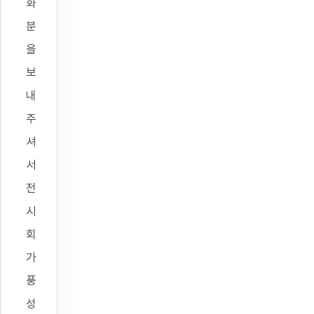
화
분
을
보
내
주
셔
서
전
시
회
가
풍
성