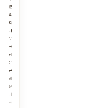
군
의
회
사
무
국
장
은
큰
화
분
과
귀