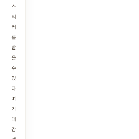
스
티
커
를
받
을
수
있
다
며
기
대
감