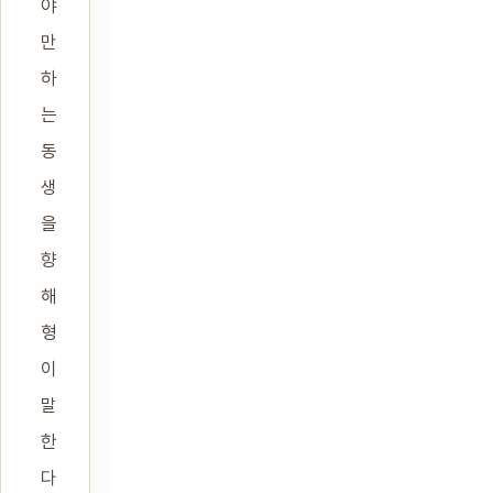
야
만
하
는
동
생
을
향
해
형
이
말
한
다