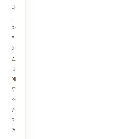
다
.
아
직
어
린
탓
에
무
조
건
이
겨