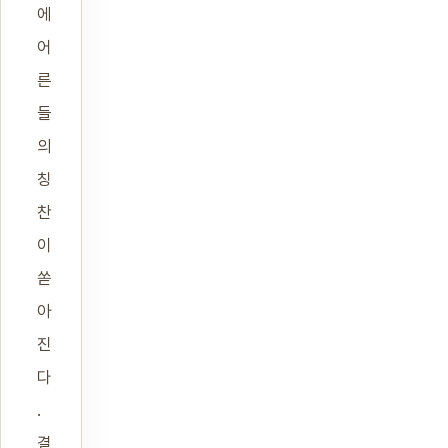
에
어
른
들
의
칭
찬
이
쏟
아
진
다
.
결