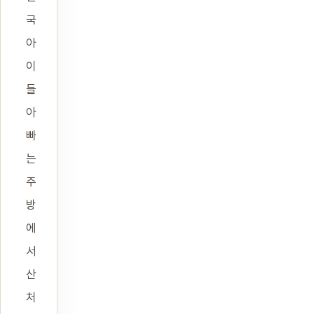
국
아
이
들
아
빠
는
주
방
에
서
산
처