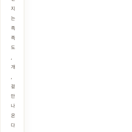
지
는
족
족
도
,
개
,
걸
만
나
온
다