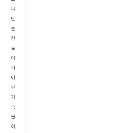
니
단
순
한
놀
이
가
아
닌
가
족
을
하