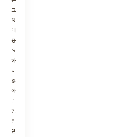
그
렇
게
중
요
하
지
않
아
.”
형
의
말