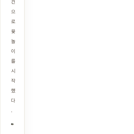
건
으
로
윷
놀
이
를
시
작
했
다
.