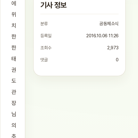
에
기사 정보
위
분류
공동체소식
치
등록일
2016.10.06 11:26
한
한
조회수
2,973
태
댓글
0
권
도
관
장
님
의
추