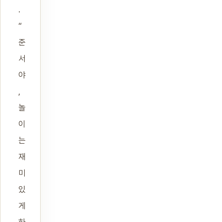
.
“
준
서
야
,
놀
이
는
재
미
있
게
하