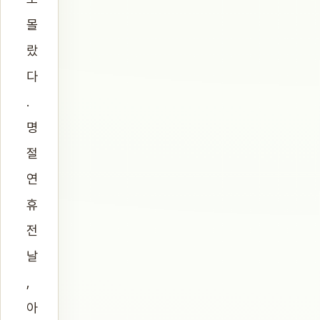
몰
랐
다
.
명
절
연
휴
전
날
,
아