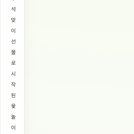
석
맞
이
선
물
로
시
작
된
윷
놀
이