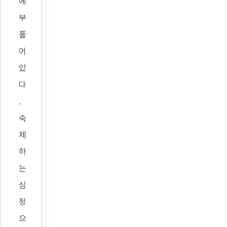
에
부
풀
어
있
다
.
숙
제
하
는
심
정
으