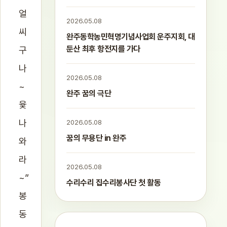
얼
2026.05.08
씨
완주동학농민혁명기념사업회 운주지회, 대
둔산 최후 항전지를 가다
구
나
2026.05.08
~
완주 꿈의 극단
윷
나
2026.05.08
꿈의 무용단 in 완주
와
라
2026.05.08
~”
수리수리 집수리봉사단 첫 활동
봉
동