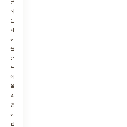
를
하
는
사
진
을
밴
드
에
올
리
면
칭
찬