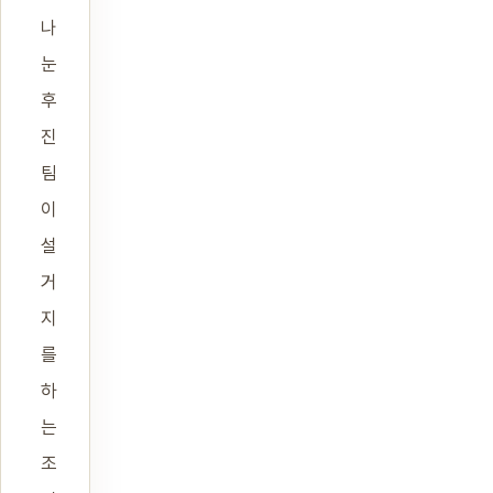
나
눈
후
진
팀
이
설
거
지
를
하
는
조