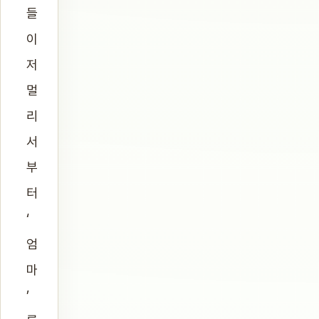
들
이
저
멀
리
서
부
터
‘
엄
마
’