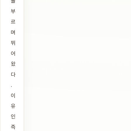
를
부
르
며
뛰
어
왔
다
.
이
유
인
즉