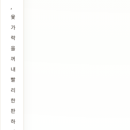
,
윷
가
락
을
꺼
내
빨
리
한
판
하