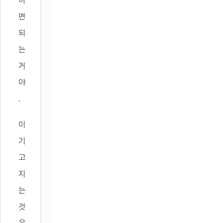
면
되
는
거
야
.
이
기
고
지
는
것
은