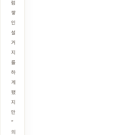
럼
쌓
인
설
거
지
를
하
게
됐
지
만
“
의