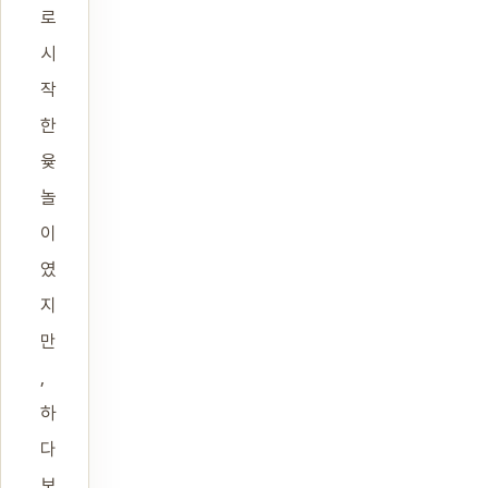
로
시
작
한
윷
놀
이
였
지
만
,
하
다
보