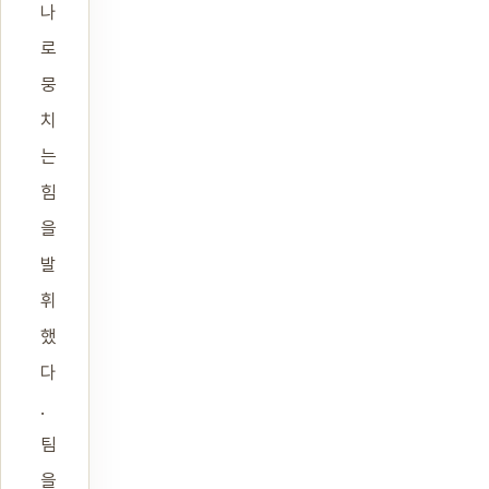
나
로
뭉
치
는
힘
을
발
휘
했
다
.
팀
을