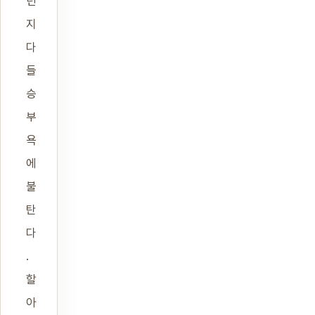
던
지
다
들
승
부
욕
에
불
탄
다
.
할
아