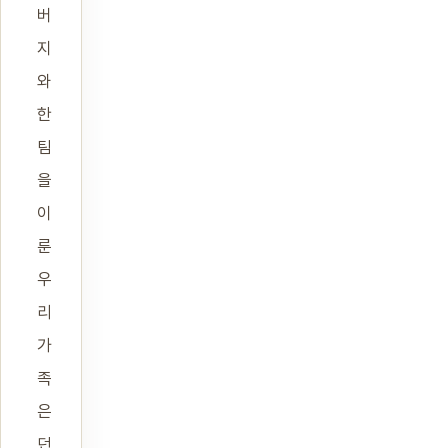
버
지
와
한
팀
을
이
룬
우
리
가
족
은
던