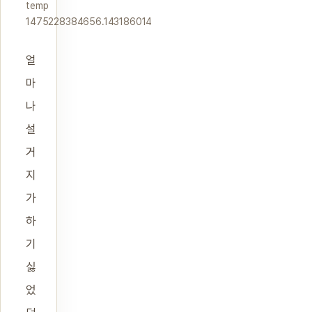
temp
1475228384656.143186014
얼
마
나
설
거
지
가
하
기
싫
었