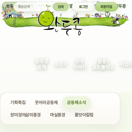
통합검색
지역의 작은 이야기를 다정하게 엮어 보여주는 완두콩
완주 마을 소식지
검색
로그인
회원가입
완두콩
완주
활동/
소식지
커뮤
소개
이야기
포트폴리오
기획특집
웃어라공동체
공동체소식
장미경의삶의풍경
마실풍경
품앗이칼럼