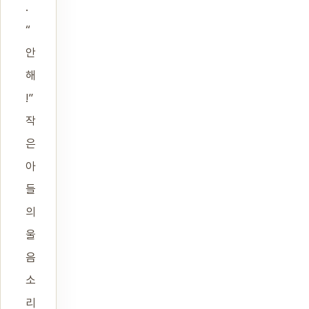
.
“
안
해
!”
작
은
아
들
의
울
음
소
리