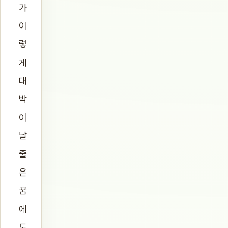
가
이
렇
게
대
박
이
날
줄
은
꿈
에
도