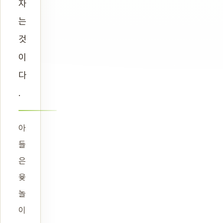
자
는
것
이
다
.
아
들
은
윷
놀
이