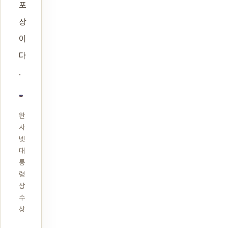
포
상
이
다
.
완
사
넷
대
통
령
상
수
상