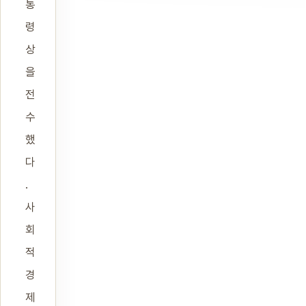
통
령
상
을
전
수
했
다
.
사
회
적
경
제