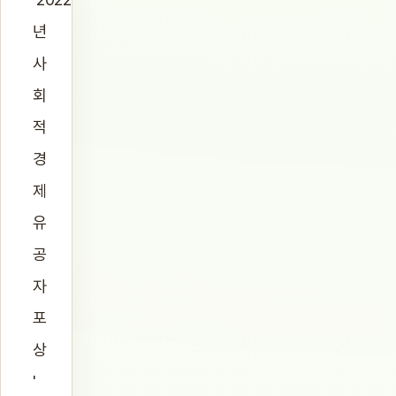
년
사
회
적
경
제
유
공
자
포
상
'