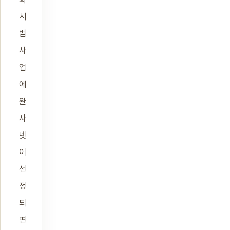
시
범
사
업
에
완
사
넷
이
선
정
되
면