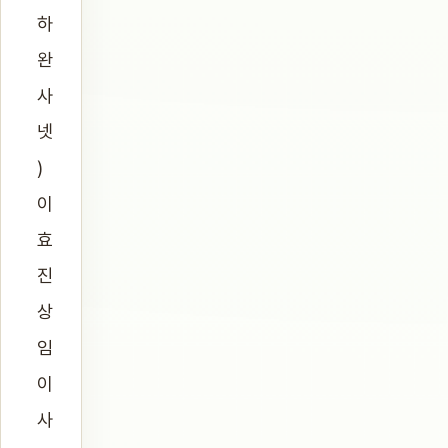
하
완
사
넷
)
이
효
진
상
임
이
사