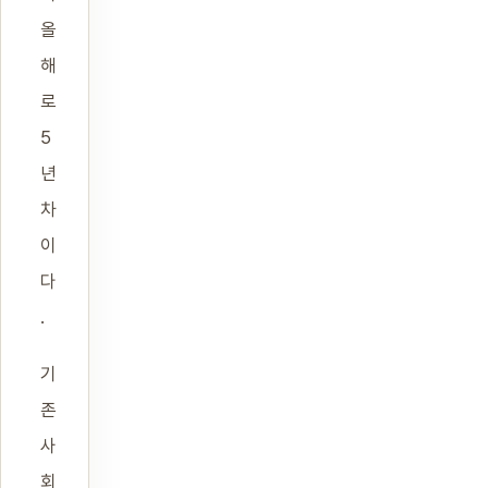
올
해
로
5
년
차
이
다
.
기
존
사
회