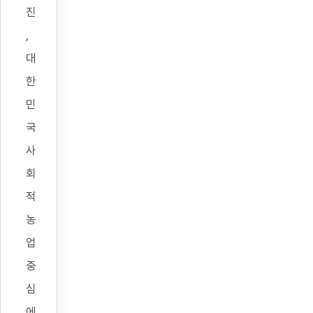
진
,
대
한
민
국
사
회
적
농
업
중
심
에