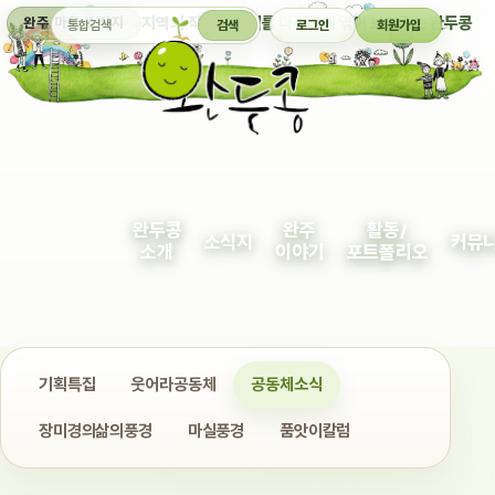
통합검색
지역의 작은 이야기를 다정하게 엮어 보여주는 완두콩
완주 마을 소식지
검색
로그인
회원가입
완두콩
완주
활동/
소식지
커뮤
소개
이야기
포트폴리오
기획특집
웃어라공동체
공동체소식
장미경의삶의풍경
마실풍경
품앗이칼럼