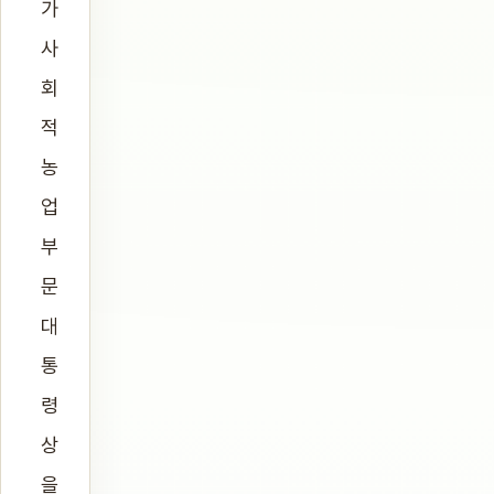
가
사
회
적
농
업
부
문
대
통
령
상
을