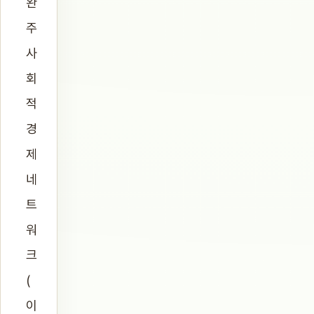
완
주
사
회
적
경
제
네
트
워
크
(
이