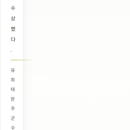
수
상
했
다
.
유
희
태
완
주
군
수