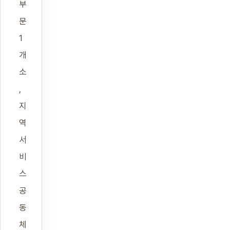
부
문
1
개
소
,
지
역
서
비
스
공
동
체