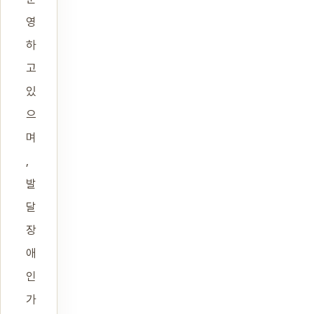
영
하
고
있
으
며
,
발
달
장
애
인
가