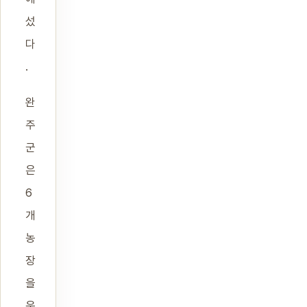
섰
다
.
완
주
군
은
6
개
농
장
을
운