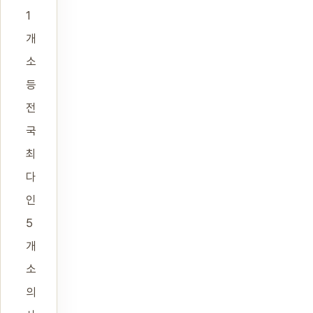
1
개
소
등
전
국
최
다
인
5
개
소
의