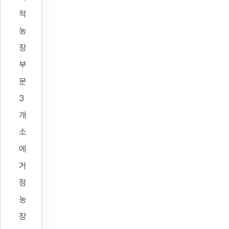
적
농
장
부
문
3
개
소
에
거
점
농
장