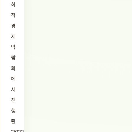
회
적
경
제
박
람
회
에
서
진
행
된
'2022