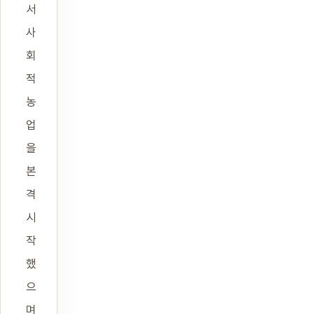
서
사
회
적
농
업
을
본
격
시
작
했
으
며