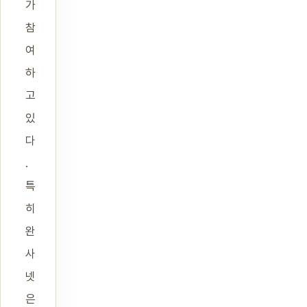
가
참
여
하
고
있
다
.
특
히
완
사
넷
은