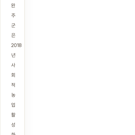
완
주
군
은
2018
년
사
회
적
농
업
활
성
화