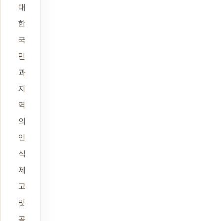
대
한
국
민
과
지
역
의
인
식
제
고
및
공