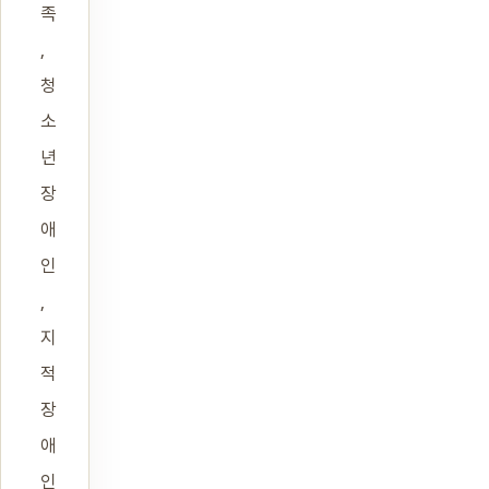
족
,
청
소
년
장
애
인
,
지
적
장
애
인