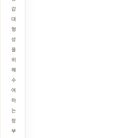
감
대
형
성
을
위
해
수
여
하
는
정
부