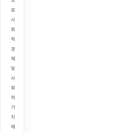
으
로
사
회
적
경
제
및
사
회
적
가
치
에