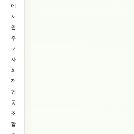
에
서
완
주
군
사
회
적
협
동
조
합