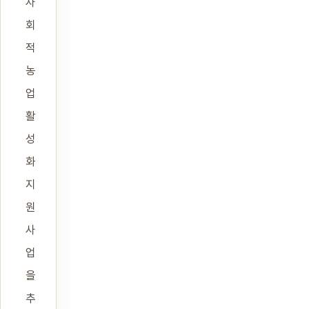
사
회
적
농
업
활
성
화
지
원
사
업
을
추