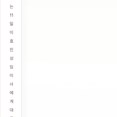
는
11
일
이
효
진
상
임
이
사
에
게
대