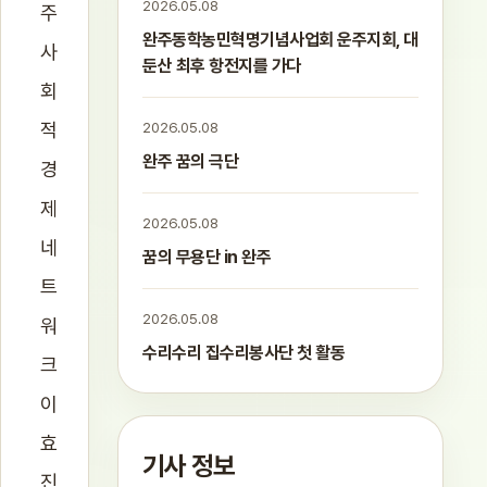
2026.05.08
주
완주동학농민혁명기념사업회 운주지회, 대
사
둔산 최후 항전지를 가다
회
적
2026.05.08
완주 꿈의 극단
경
제
2026.05.08
네
꿈의 무용단 in 완주
트
2026.05.08
워
수리수리 집수리봉사단 첫 활동
크
이
효
기사 정보
진