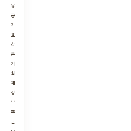
유
공
자
표
창
은
기
획
재
정
부
주
관