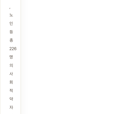
,
노
인
등
총
226
명
의
사
회
적
약
자