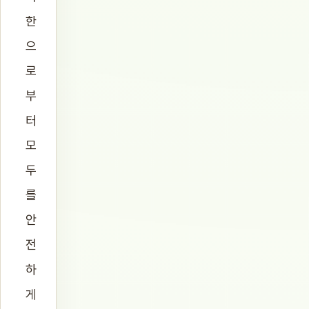
한
으
로
부
터
모
두
를
안
전
하
게