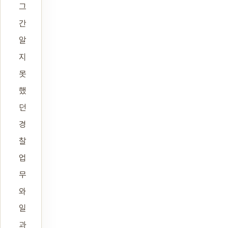
그
간
알
지
못
했
던
경
찰
업
무
와
일
과