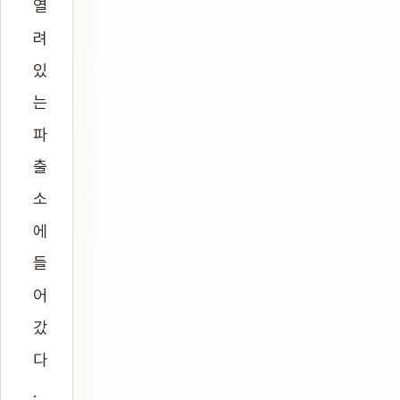
열
려
있
는
파
출
소
에
들
어
갔
다
.