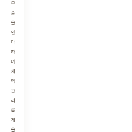
무
술
을
연
마
하
며
체
력
관
리
를
게
을