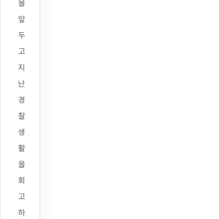
을
앞
두
고
지
난
경
찰
생
활
을
회
고
하