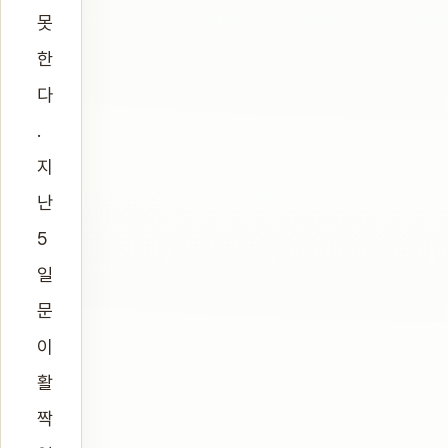
못
한
다
.
지
난
5
일
문
이
활
짝