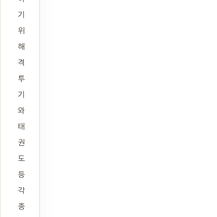
기
위
해
격
투
기
와
태
권
도
등
각
종