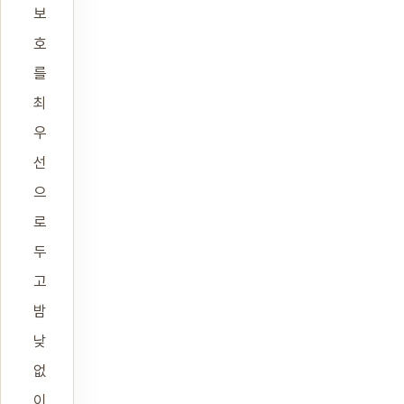
보
호
를
최
우
선
으
로
두
고
밤
낮
없
이