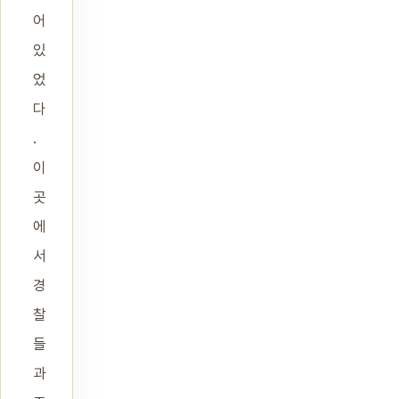
어
있
었
다
.
이
곳
에
서
경
찰
들
과