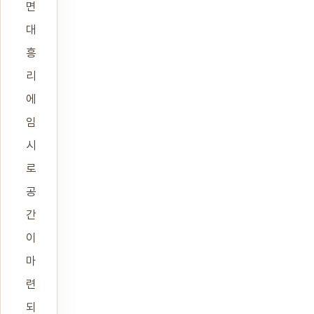
면
대
흥
리
에
임
시
로
공
간
이
마
련
되