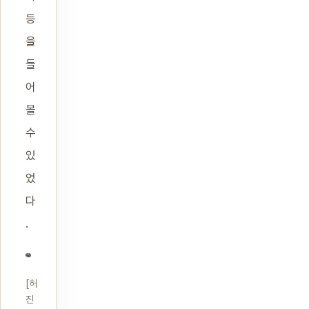
등
을
들
어
볼
수
있
었
다
.
[허
진