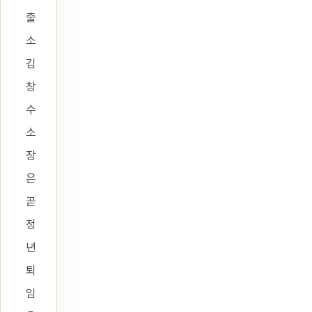
출
소
김
창
수
소
장
은
곧
정
년
퇴
임