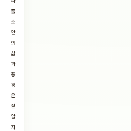
파
출
소
안
의
삶
과
풍
경
은
잘
알
지