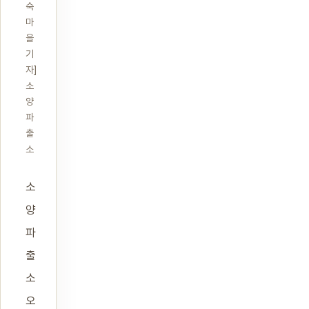
숙
마
을
기
자]
소
양
파
출
소
소
양
파
출
소
오