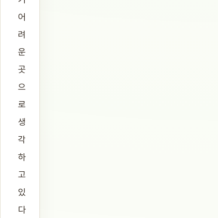
어
려
운
곳
으
로
생
각
하
고
있
다