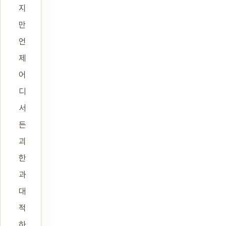
지
만
언
제
어
디
서
든
괴
한
과
대
적
하