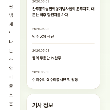
2026.05.08
람
완주동학농민혁명기념사업회 운주지회, 대
둔산 최후 항전지를 가다
냄
새
2026.05.08
’
완주 꿈의 극단
나
는
2026.05.08
꿈의 무용단 in 완주
소
양
2026.05.08
파
수리수리 집수리봉사단 첫 활동
출
소
흔
기사 정보