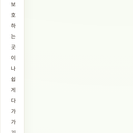
보
호
하
는
곳
이
나
쉽
게
다
가
가
기