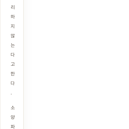
리
하
지
않
는
다
고
한
다
.
소
양
파