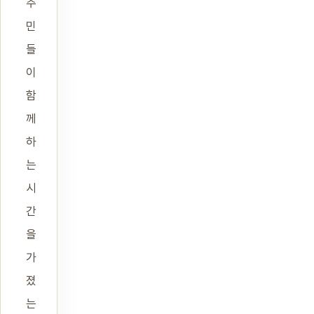
주
민
들
이
함
께
하
는
시
간
을
가
졌
는