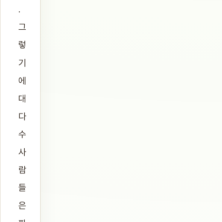
.
그
렇
기
에
대
다
수
사
람
들
은