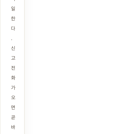
일
한
다
.
신
고
전
화
가
오
면
곧
바