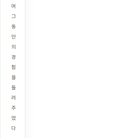
며
그
동
안
의
경
험
을
들
려
주
었
다