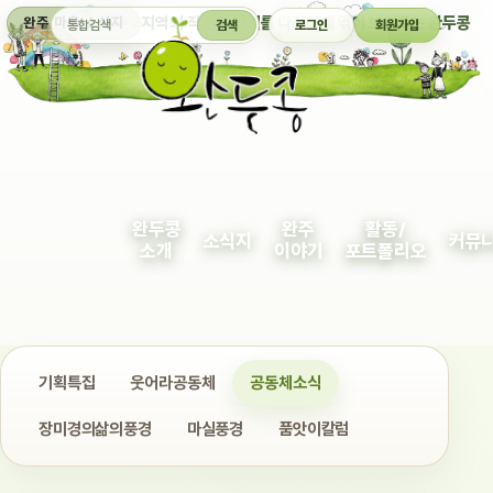
통합검색
지역의 작은 이야기를 다정하게 엮어 보여주는 완두콩
완주 마을 소식지
검색
로그인
회원가입
완두콩
완주
활동/
소식지
커뮤
소개
이야기
포트폴리오
기획특집
웃어라공동체
공동체소식
장미경의삶의풍경
마실풍경
품앗이칼럼