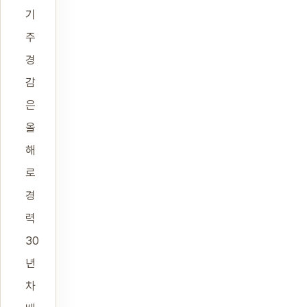
기
주
경
감
은
올
해
로
경
력
30
년
차