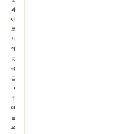
과
애
로
사
항
등
을
듣
고
주
민
들
은