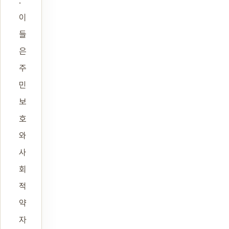
.
이
들
은
주
민
보
호
와
사
회
적
약
자