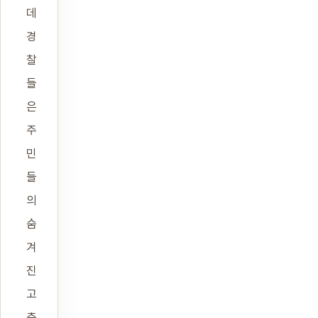
데
경
찰
들
은
주
민
들
의
숨
겨
진
고
충