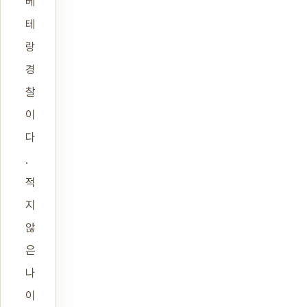
베
테
랑
경
찰
이
다
.
적
지
않
은
나
이