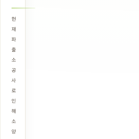
현
재
파
출
소
공
사
로
인
해
소
양