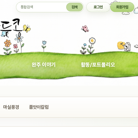
통합검색
검색
로그인
회원가입
완주 이야기
활동/포트폴리오
마실풍경
품앗이칼럼