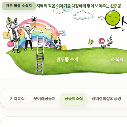
지역의 작은 이야기를 다정하게 엮어 보여주는 완두콩
완주 마을 소식지
완두콩 소개
소식지
기획특집
웃어라공동체
공동체소식
장미경의삶의풍경