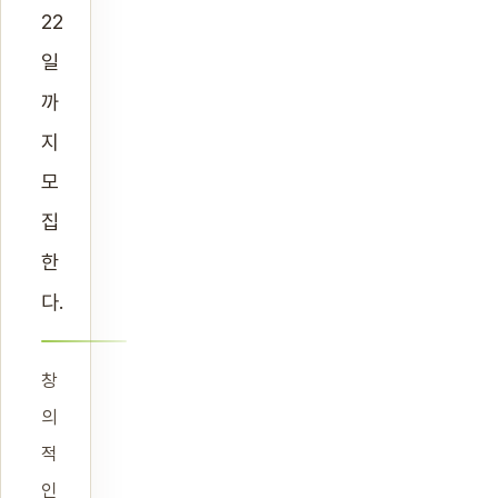
22
일
까
지
모
집
한
다.
창
의
적
인