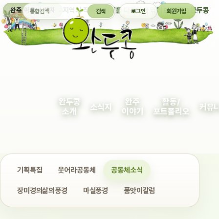
통합검색
지역의 작은 이야기를 다정하게 엮어 보여주는 완두콩
완주 마을 소식지
검색
로그인
회원가입
완두콩
완주
활동/
소식지
커뮤
소개
이야기
포트폴리오
기획특집
웃어라공동체
공동체소식
장미경의삶의풍경
마실풍경
품앗이칼럼