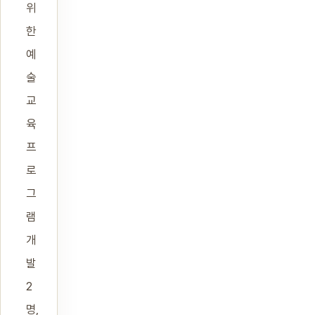
위
한
예
술
교
육
프
로
그
램
개
발
2
명,