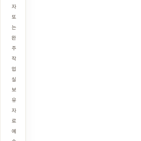
자
또
는
완
주
작
업
실
보
유
자
로
예