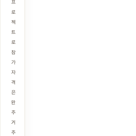
프
로
젝
트
로
참
가
자
격
은
완
주
거
주