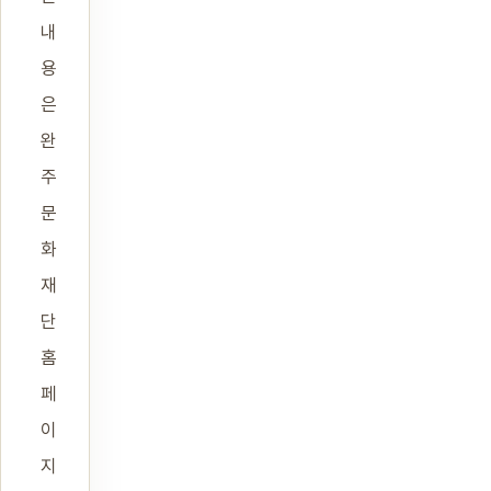
내
용
은
완
주
문
화
재
단
홈
페
이
지