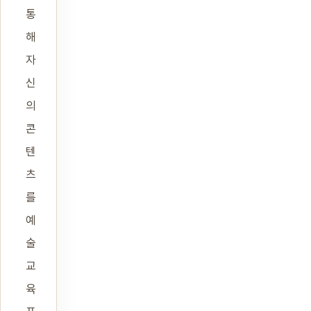
통
해
자
신
의
콘
텐
츠
를
예
술
교
육