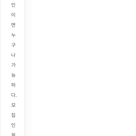
인
이
면
누
구
나
가
능
하
다.
모
집
인
원