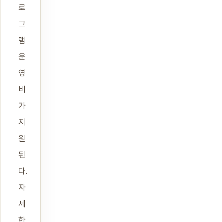
로
그
램
운
영
비
가
지
원
된
다.
자
세
한