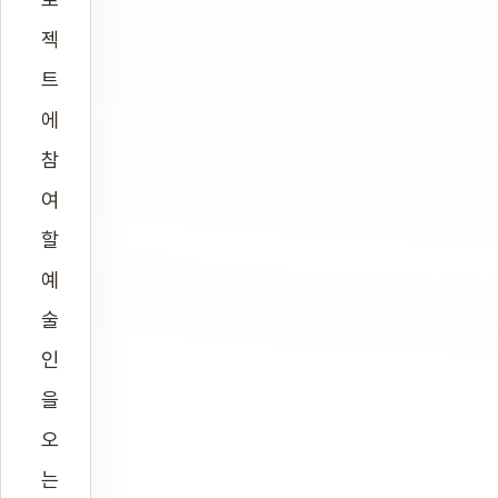
젝
트
에
참
여
할
예
술
인
을
오
는