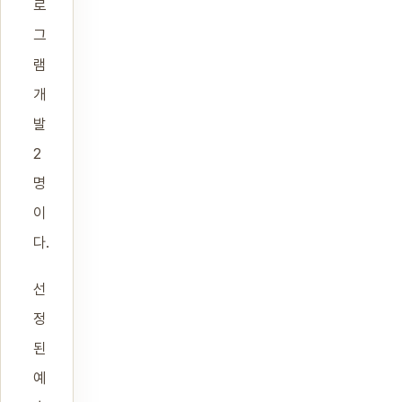
로
그
램
개
발
2
명
이
다.
선
정
된
예