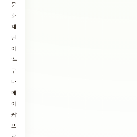
문
화
재
단
이
'누
구
나
메
이
커'
프
로