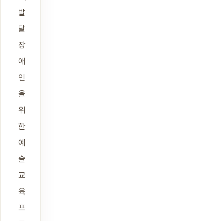
발
달
장
애
인
을
위
한
예
술
교
육
프