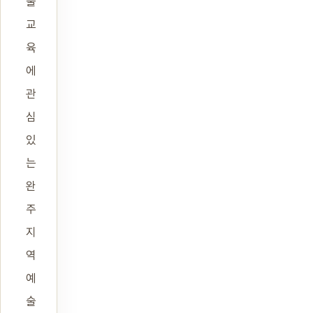
술
교
육
에
관
심
있
는
완
주
지
역
예
술