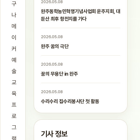
2026.05.08
구
완주동학농민혁명기념사업회 운주지회, 대
나
둔산 최후 항전지를 가다
메
이
2026.05.08
완주 꿈의 극단
커
예
2026.05.08
술
꿈의 무용단 in 완주
교
2026.05.08
육
수리수리 집수리봉사단 첫 활동
프
로
그
기사 정보
램