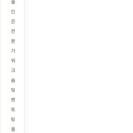
술
인
은
전
문
가
워
크
숍
및
멘
토
링
을