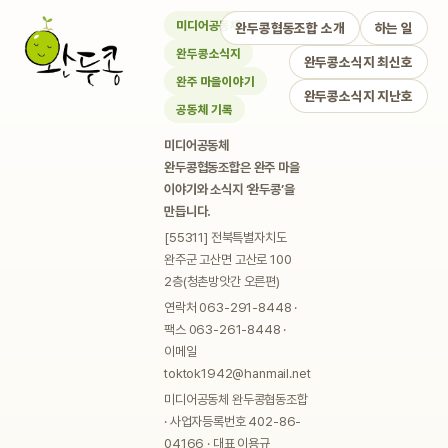
미디어공동체
완두콩협동조합 소개
하는 일
완두콩소식지
완두콩소식지 최신호
완주 마을이야기
완두콩소식지 지난호
공동체 기록
미디어공동체
완두콩협동조합은 완주 마을
이야기와 소식지 ‘완두콩’을
만듭니다.
[55311] 전북특별자치도
완주군 고산면 고산로 100
2층(청촌방앗간 오른편)
연락처 063-291-8448 ·
팩스 063-261-8448 ·
이메일
toktok1942@hanmail.net
미디어공동체 완두콩협동조합
· 사업자등록번호 402-86-
04166 · 대표 이용규