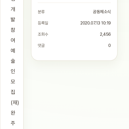
개
분류
공동체소식
발
등록일
2020.07.13 10:19
참
조회수
2,456
여
댓글
0
예
술
인
모
집
(재)
완
주