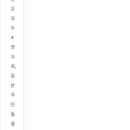
은
모
두
4
명
으
로,
일
반
주
민
들
을