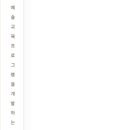
예
술
교
육
프
로
그
램
을
개
발
하
는