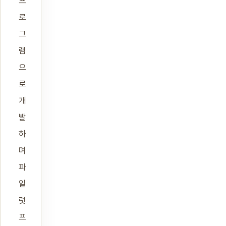
프
로
그
램
으
로
개
발
하
며
파
일
럿
프