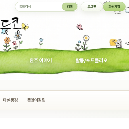
통합검색
검색
로그인
회원가입
완주 이야기
활동/포트폴리오
마실풍경
품앗이칼럼