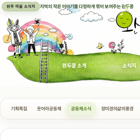
지역의 작은 이야기를 다정하게 엮어 보여주는 완두콩
완주 마을 소식지
완두콩 소개
소식지
기획특집
웃어라공동체
공동체소식
장미경의삶의풍경